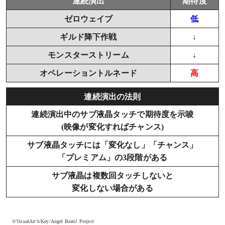
連続演出
期待度
ゼロウェイブ
低
ギルド降下作戦
↓
モンスターストリーム
↓
オペレーショントルネード
高
連続演出の法則
連続演出中のサブ液晶タッチで期待度を示唆
(映像が変化すればチャンス)
サブ液晶タッチには「変化なし」「チャンス」
「プレミアム」の3段階がある
サブ液晶は複数回タッチしないと
変化しない場合がある
©VisualArt’s/Key/Angel Beats! Project