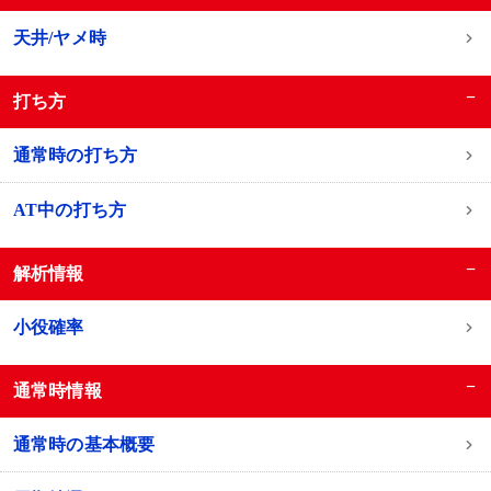
天井/ヤメ時
−
打ち方
通常時の打ち方
AT中の打ち方
−
解析情報
小役確率
−
通常時情報
通常時の基本概要