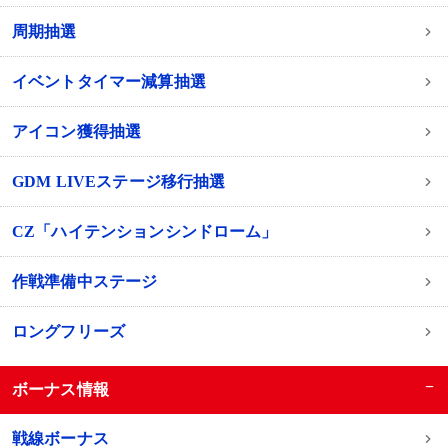
周期抽選
イベントタイマー減算抽選
アイコン獲得抽選
GDM LIVEステージ移行抽選
CZ「ハイテンションシンドローム」
作戦準備中ステージ
ロングフリーズ
−
ボーナス情報
戦線ボーナス