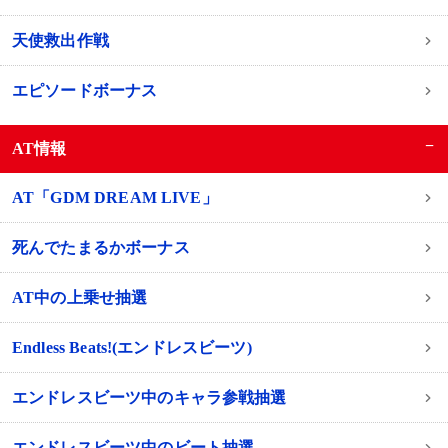
天使救出作戦
エピソードボーナス
−
AT情報
AT「GDM DREAM LIVE」
死んでたまるかボーナス
AT中の上乗せ抽選
Endless Beats!(エンドレスビーツ)
エンドレスビーツ中のキャラ参戦抽選
エンドレスビーツ中のビート抽選