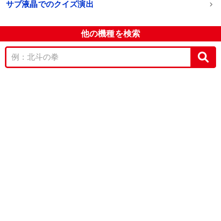
サブ液晶でのクイズ演出
他の機種を検索