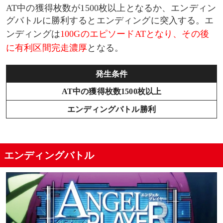
AT中の獲得枚数が1500枚以上となるか、エンディン
グバトルに勝利するとエンディングに突入する。エ
ンディングは
100GのエピソードATとなり、その後
に有利区間完走濃厚
となる。
発生条件
AT中の獲得枚数1500枚以上
エンディングバトル勝利
エンディングバトル