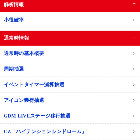
−
解析情報
小役確率
−
通常時情報
通常時の基本概要
周期抽選
イベントタイマー減算抽選
アイコン獲得抽選
GDM LIVEステージ移行抽選
CZ「ハイテンションシンドローム」