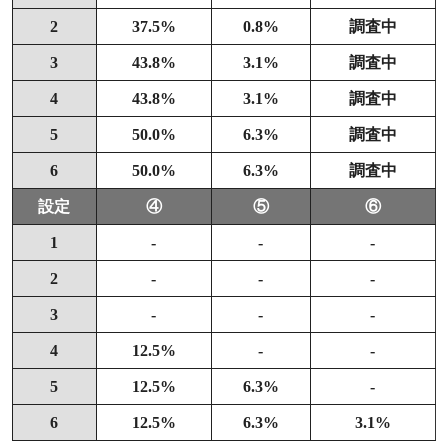
2
37.5%
0.8%
調査中
3
43.8%
3.1%
調査中
4
43.8%
3.1%
調査中
5
50.0%
6.3%
調査中
6
50.0%
6.3%
調査中
設定
④
⑤
⑥
1
-
-
-
2
-
-
-
3
-
-
-
4
12.5%
-
-
5
12.5%
6.3%
-
6
12.5%
6.3%
3.1%