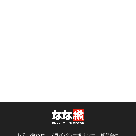
お問い合わせ
プライバシーポリシー
運営会社