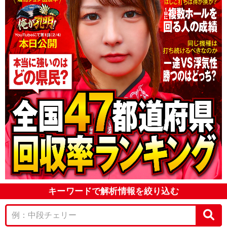
キーワードで解析情報を絞り込む