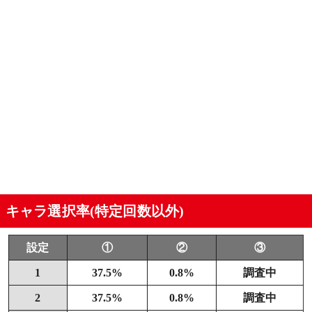
キャラ選択率(特定回数以外)
設定
①
②
③
1
37.5%
0.8%
調査中
2
37.5%
0.8%
調査中