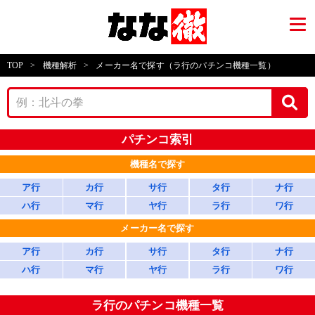
TOP
>
機種解析
>
メーカー名で探す（ラ行のパチンコ機種一覧）
パチンコ索引
機種名で探す
ア行
カ行
サ行
タ行
ナ行
ハ行
マ行
ヤ行
ラ行
ワ行
メーカー名で探す
ア行
カ行
サ行
タ行
ナ行
ハ行
マ行
ヤ行
ラ行
ワ行
ラ行のパチンコ機種一覧