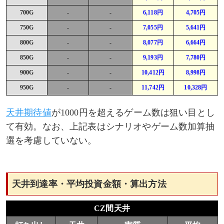
700G
-
-
6,118円
4,705円
750G
-
-
7,055円
5,641円
800G
-
-
8,077円
6,664円
850G
-
-
9,193円
7,780円
900G
-
-
10,412円
8,998円
950G
-
-
11,742円
10,328円
天井期待値
が1000円を超えるゲーム数は狙い目とし
て有効。なお、上記表はシナリオやゲーム数加算抽
選を考慮していない。
天井到達率・平均投資金額・算出方法
CZ間天井