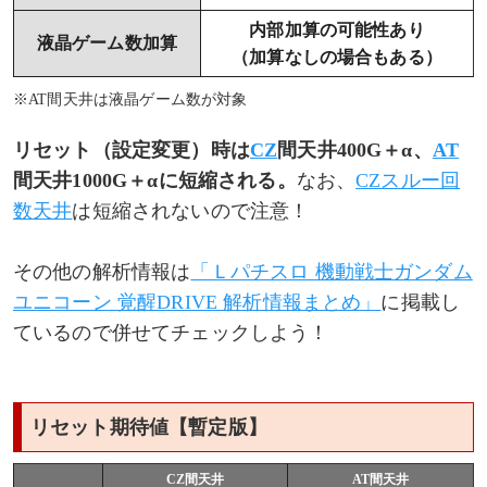
内部加算の可能性あり
液晶ゲーム数加算
（加算なしの場合もある）
※AT間天井は液晶ゲーム数が対象
リセット（設定変更）時は
CZ
間天井400G＋α、
AT
間天井1000G＋αに短縮される。
なお、
CZスルー回
数天井
は短縮されないので注意！
その他の解析情報は
「Ｌパチスロ 機動戦士ガンダム
ユニコーン 覚醒DRIVE 解析情報まとめ」
に掲載し
ているので併せてチェックしよう！
リセット期待値【暫定版】
CZ間天井
AT間天井