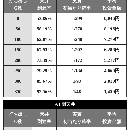
打ち出し
天井
実質
平均
G数
到達率
初当たり確率
投資金額
0
53.86%
1/299
9,046円
50
58.19%
1/270
8,196円
100
62.87%
1/240
7,279円
150
67.93%
1/207
6,288円
200
73.39%
1/172
5,217円
250
79.29%
1/134
4,060円
300
85.67%
1/93
2,810円
350
92.56%
1/48
1,459円
AT間天井
打ち出し
天井
実質
平均
G数
到達率
初当たり確率
投資金額