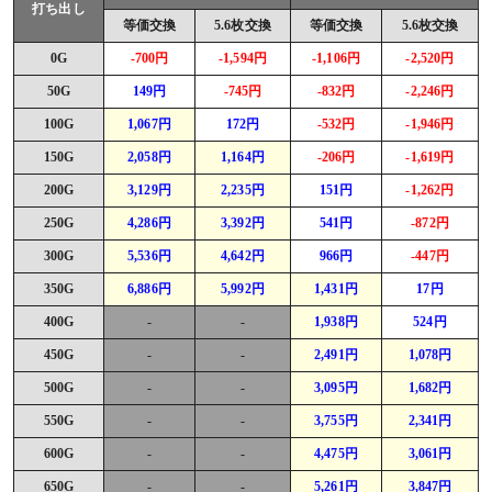
打ち出し
等価交換
5.6枚交換
等価交換
5.6枚交換
0G
-700円
-1,594円
-1,106円
-2,520円
50G
149円
-745円
-832円
-2,246円
100G
1,067円
172円
-532円
-1,946円
150G
2,058円
1,164円
-206円
-1,619円
200G
3,129円
2,235円
151円
-1,262円
250G
4,286円
3,392円
541円
-872円
300G
5,536円
4,642円
966円
-447円
350G
6,886円
5,992円
1,431円
17円
400G
-
-
1,938円
524円
450G
-
-
2,491円
1,078円
500G
-
-
3,095円
1,682円
550G
-
-
3,755円
2,341円
600G
-
-
4,475円
3,061円
650G
-
-
5,261円
3,847円