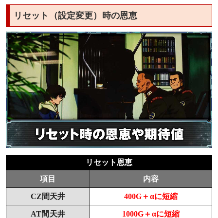
リセット（設定変更）時の恩恵
リセット恩恵
項目
内容
CZ間天井
400G＋αに短縮
AT間天井
1000G＋αに短縮