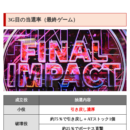
3G目の当選率（最終ゲーム）
成立役
抽選内容
小役
引き戻し濃厚
約75％で引き戻し＋ATストック1個
破壊役
約25％でボーナス直撃