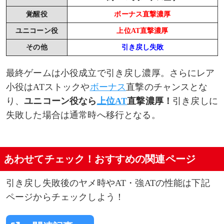
覚醒役
ボーナス直撃濃厚
ユニコーン役
上位AT直撃濃厚
その他
引き戻し失敗
最終ゲームは小役成立で引き戻し濃厚。さらにレア
小役はATストックや
ボーナス
直撃のチャンスとな
り、
ユニコーン役なら
上位AT
直撃濃厚！
引き戻しに
失敗した場合は通常時へ移行となる。
あわせてチェック！おすすめの関連ページ
引き戻し失敗後のヤメ時やAT・強ATの性能は下記
ページからチェックしよう！