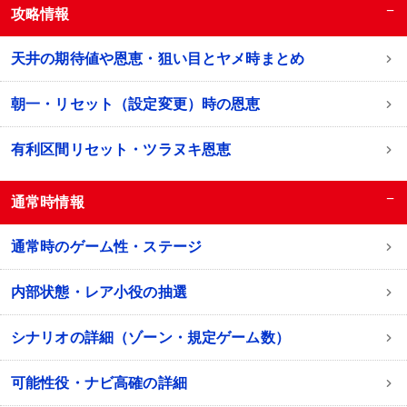
−
攻略情報
天井の期待値や恩恵・狙い目とヤメ時まとめ
朝一・リセット（設定変更）時の恩恵
有利区間リセット・ツラヌキ恩恵
−
通常時情報
通常時のゲーム性・ステージ
内部状態・レア小役の抽選
シナリオの詳細（ゾーン・規定ゲーム数）
可能性役・ナビ高確の詳細