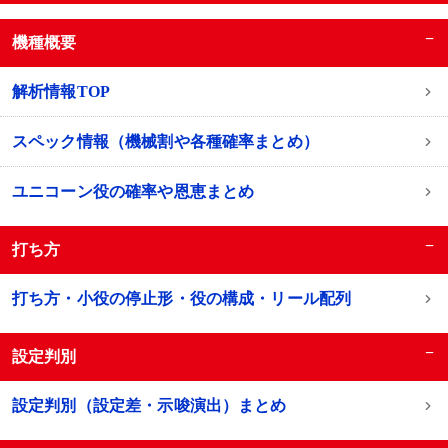
−
機種概要
解析情報TOP
スペック情報（機械割や各種確率まとめ）
ユニコーン役の確率や恩恵まとめ
−
打ち方
打ち方・小役の停止形・役の構成・リール配列
−
設定判別
設定判別（設定差・示唆演出）まとめ