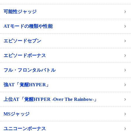
可能性ジャッジ
ATモードの種類や性能
エピソードセブン
エピソードボーナス
フル・フロンタルバトル
強AT「覚醒HYPER」
上位AT「覚醒HYPER -Over The Rainbow-」
MSジャッジ
ユニコーンボーナス