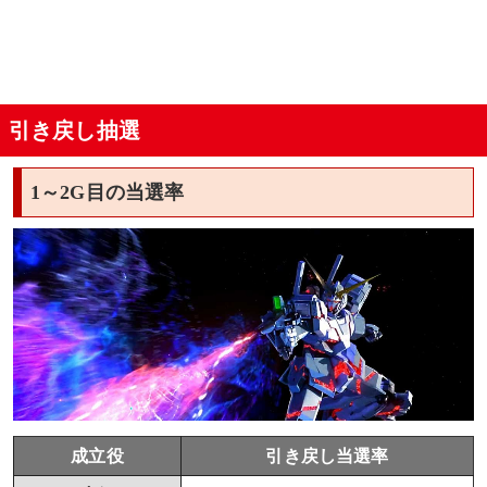
引き戻し抽選
1～2G目の当選率
成立役
引き戻し当選率