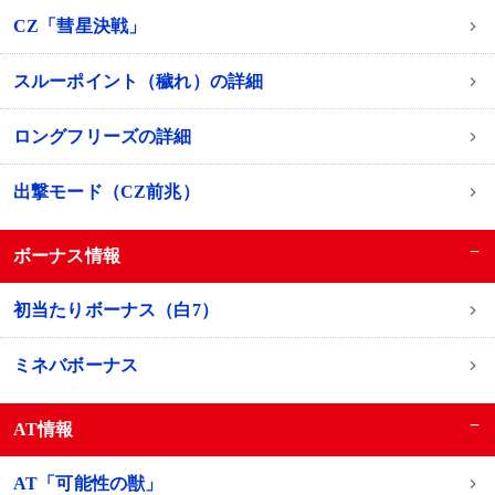
CZ「彗星決戦」
スルーポイント（穢れ）の詳細
ロングフリーズの詳細
出撃モード（CZ前兆）
−
ボーナス情報
初当たりボーナス（白7）
ミネバボーナス
−
AT情報
AT「可能性の獣」