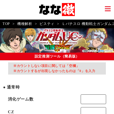
TOP
>
機種解析
>
ビスティ
>
Ｌパチスロ 機動戦士ガンダムユ
設定推測ツール（簡易版）
※カウントしない項目に関しては「空欄」
※カウントするが出現しなかったものは「0」を入力
通常時
消化ゲーム数
CZ