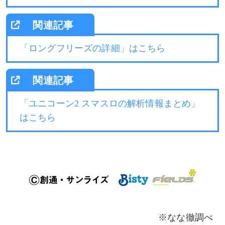
「ロングフリーズの詳細」はこちら
「ユニコーン2 スマスロの解析情報まとめ」
はこちら
※なな徹調べ