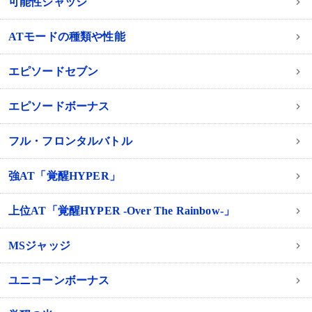
可能性ジャッジ
ATモードの種類や性能
エピソードセブン
エピソードボーナス
フル・フロンタルバトル
強AT「覚醒HYPER」
上位AT「覚醒HYPER -Over The Rainbow-」
MSジャッジ
ユニコーンボーナス