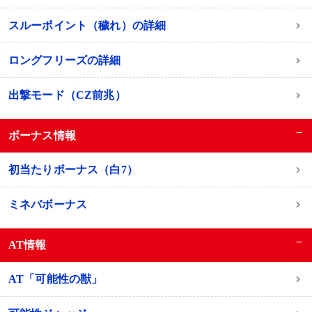
スルーポイント（穢れ）の詳細
ロングフリーズの詳細
出撃モード（CZ前兆）
−
ボーナス情報
初当たりボーナス（白7）
ミネバボーナス
−
AT情報
AT「可能性の獣」