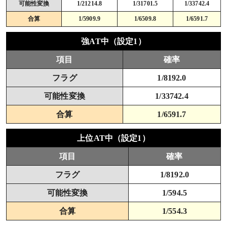
可能性変換
1/21214.8
1/31701.5
1/33742.4
合算
1/5909.9
1/6509.8
1/6591.7
強AT中（設定1）
項目
確率
フラグ
1/8192.0
可能性変換
1/33742.4
合算
1/6591.7
上位AT中（設定1）
項目
確率
フラグ
1/8192.0
可能性変換
1/594.5
合算
1/554.3