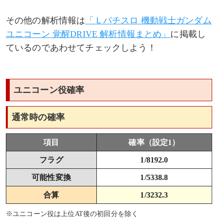
その他の解析情報は
「Ｌパチスロ 機動戦士ガンダム
ユニコーン 覚醒DRIVE 解析情報まとめ」
に掲載し
ているのであわせてチェックしよう！
ユニコーン役確率
通常時の確率
項目
確率（設定1）
フラグ
1/8192.0
可能性変換
1/5338.8
合算
1/3232.3
※ユニコーン役は上位AT後の初回分を除く