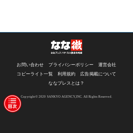
お問い合わせ
プライバシーポリシー
運営会社
コピーライト一覧
利用規約
広告掲載について
ななプレスとは？
Copyright© 2020 SANKYO AGENCY,INC. All Rights Reserved.