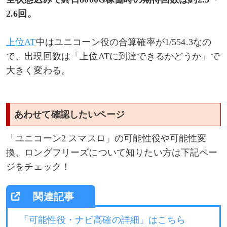
2.6回。
上位AT
中はユニコーン役の合算確率が1/554.3なの
で、出現回数は「上位ATに到達できるかどうか」で
大きく変わる。
あわせて確認したいページ
「ユニコーン2 スマスロ」の可能性役や可能性変
換、ロングフリーズについて知りたい方は下記ペー
ジをチェック！
「可能性役・ナビ高確の詳細」はこちら