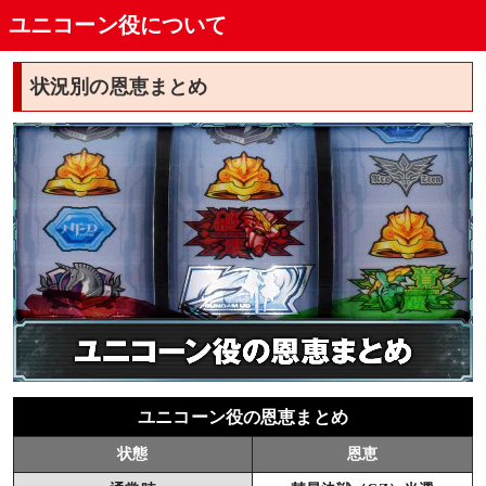
ユニコーン役について
Q2.ユニコーン役は一日に何回引ける？
あわせて確認したいページ
状況別の恩恵まとめ
ユニコーン役の恩恵まとめ
状態
恩恵