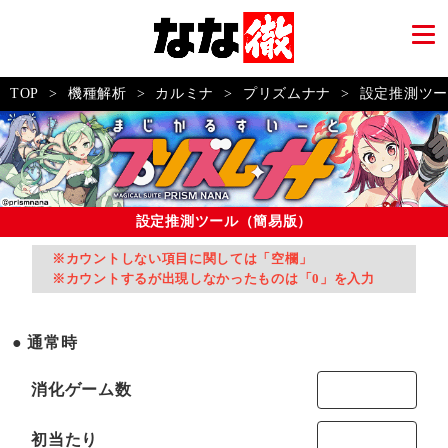
TOP
>
機種解析
>
カルミナ
>
プリズムナナ
>
設定推測ツー
設定推測ツール（簡易版）
※カウントしない項目に関しては「空欄」
※カウントするが出現しなかったものは「0」を入力
通常時
消化ゲーム数
初当たり