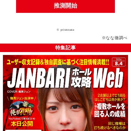
推測開始
© prismnana
※なな徹調べ
特集記事