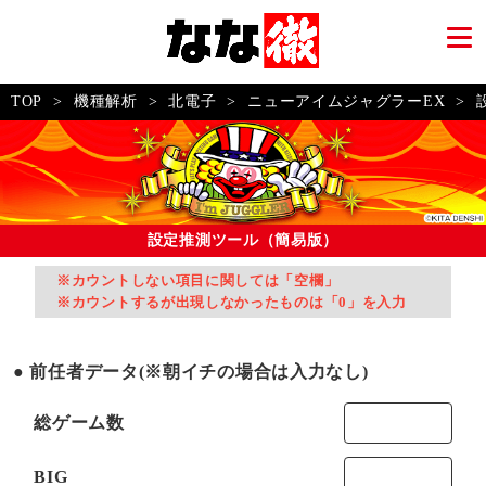
TOP
>
機種解析
>
北電子
>
ニューアイムジャグラーEX
>
設定推測ツール（簡易版）
※カウントしない項目に関しては「空欄」
※カウントするが出現しなかったものは「0」を入力
前任者データ(※朝イチの場合は入力なし)
総ゲーム数
BIG