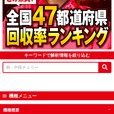
キーワードで解析情報を絞り込む
機種メニュー
−
機種概要