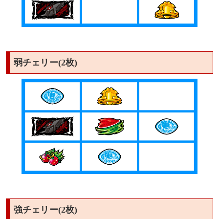
弱チェリー(2枚)
強チェリー(2枚)