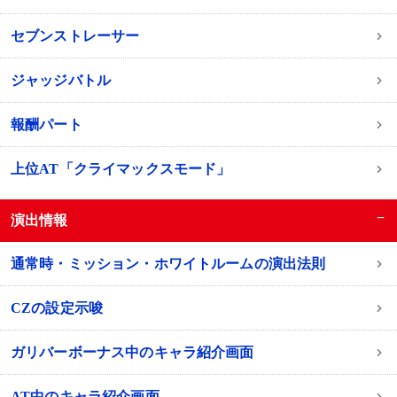
セブンストレーサー
ジャッジバトル
報酬パート
上位AT「クライマックスモード」
−
演出情報
通常時・ミッション・ホワイトルームの演出法則
CZの設定示唆
ガリバーボーナス中のキャラ紹介画面
AT中のキャラ紹介画面