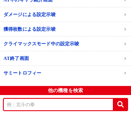
ダメージによる設定示唆
獲得枚数による設定示唆
クライマックスモード中の設定示唆
AT終了画面
サミートロフィー
他の機種を検索