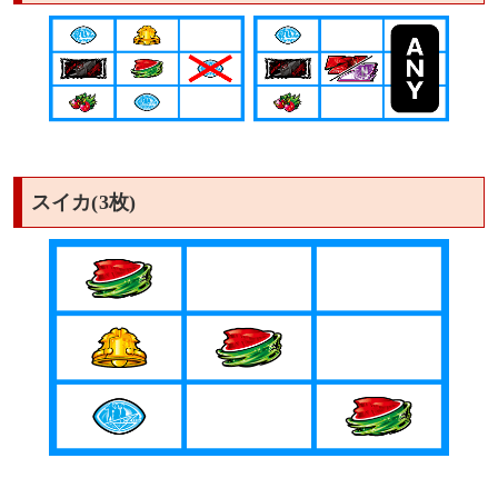
スイカ(3枚)