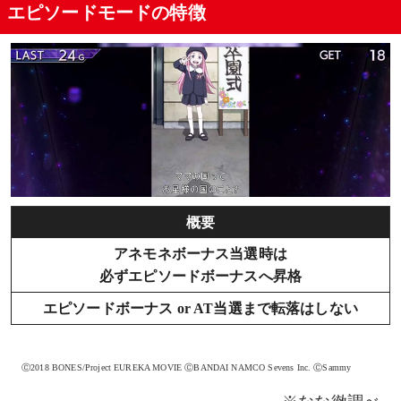
エピソードモードの特徴
概要
アネモネボーナス当選時は
必ずエピソードボーナスへ昇格
エピソードボーナス or AT当選まで転落はしない
Ⓒ2018 BONES/Project EUREKA MOVIE ⒸBANDAI NAMCO Sevens Inc. ⒸSammy