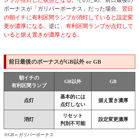
ンプが点灯した状態となる。
そのため、前日最後の
ボーナスが「ガリバーボーナス」だった場合、
翌日
の朝イチに有利区間ランプが消灯していると設定変
更が濃厚になる。
逆に、
有利区間ランプが点灯して
いると据え置きが濃厚となる。
前日最後のボーナスがGB以外 or GB
朝イチの
GB以外
GB
有利区間ランプ
基本的には
点灯
据え置き濃厚
点灯しない
リセット
消灯
設定変更濃厚
判別不可能
※GB＝ガリバーボーナス