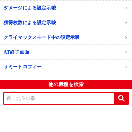
ダメージによる設定示唆
獲得枚数による設定示唆
クライマックスモード中の設定示唆
AT終了画面
サミートロフィー
他の機種を検索