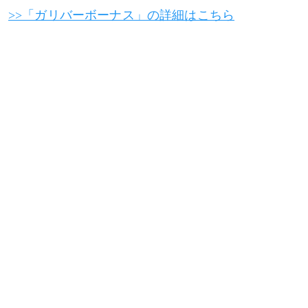
>>「ガリバーボーナス」の詳細はこちら