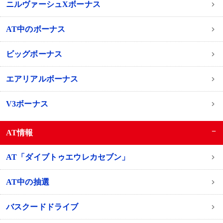
ニルヴァーシュXボーナス
AT中のボーナス
ビッグボーナス
エアリアルボーナス
V3ボーナス
−
AT情報
AT「ダイブトゥエウレカセブン」
AT中の抽選
バスクードドライブ