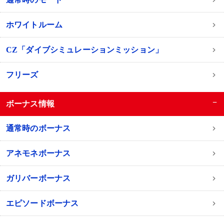
ホワイトルーム
CZ「ダイブシミュレーションミッション」
フリーズ
−
ボーナス情報
通常時のボーナス
アネモネボーナス
ガリバーボーナス
エピソードボーナス