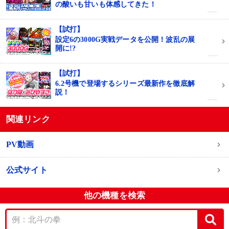
の酸いも甘いも体感してきた！
2021/11/11
【試打】
設定6の3000G実戦データを公開！波乱の展
開に!?
2021/11/08
【試打】
6.2号機で登場するシリーズ最新作を徹底解
説！
2021/11/07
関連リンク
PV動画
公式サイト
他の機種を検索