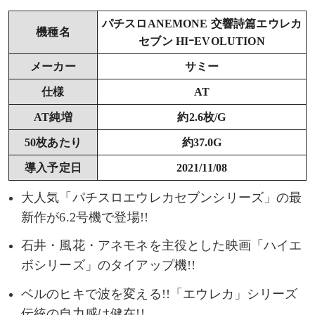
パチスロANEMONE 交響詩篇エウレカ
機種名
セブン HIｰEVOLUTION
メーカー
サミー
仕様
AT
AT純増
約2.6枚/G
50枚あたり
約37.0G
導入予定日
2021/11/08
大人気「パチスロエウレカセブンシリーズ」の最
新作が6.2号機で登場!!
石井・風花・アネモネを主役とした映画「ハイエ
ボシリーズ」のタイアップ機!!
ベルのヒキで波を変える!!「エウレカ」シリーズ
伝統の自力感は健在!!