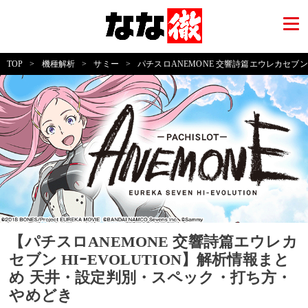
TOP
>
機種解析
>
サミー
>
パチスロANEMONE 交響詩篇エウレカセブン HI
【パチスロANEMONE 交響詩篇エウレカ
セブン HIｰEVOLUTION】解析情報まと
め 天井・設定判別・スペック・打ち方・
やめどき