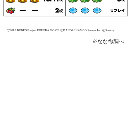
Ⓒ2018 BONES/Project EUREKA MOVIE ⒸBANDAI NAMCO Sevens Inc. ⒸSammy
※なな徹調べ