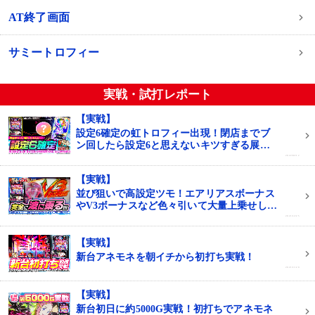
AT終了画面
サミートロフィー
実戦・試打レポート
【実戦】
設定6確定の虹トロフィー出現！閉店までブ
ン回したら設定6と思えないキツすぎる展開
に！？
2022/02/12
【実戦】
並び狙いで高設定ツモ！エアリアスボーナス
やV3ボーナスなど色々引いて大量上乗せした
結果
2021/12/25
【実戦】
新台アネモネを朝イチから初打ち実戦！
2021/11/20
【実戦】
新台初日に約5000G実戦！初打ちでアネモネ