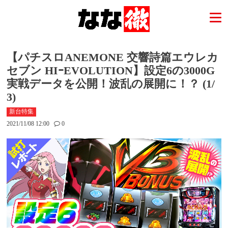
【パチスロANEMONE 交響詩篇エウレカ
セブン HIｰEVOLUTION】設定6の3000G
実戦データを公開！波乱の展開に！？ (1/
3)
新台特集
2021/11/08 12:00
0