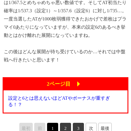
は1/367.5とめちゃめちゃ悪い数値です。そしてAT初当たり
確率は1/537.3（設定1）～1/357.6（設定6）に対し1/735…。
一度当選したATが1000枚弱獲得できたおかげで差枚はプラ
マイ0あたりになっていますが、本来の設定6のあるべき挙
動とはかけ離れた展開になっていますね。
この後はどんな展開が待ち受けているのか…それでは中盤
戦へ行きたいと思います！
2ページ目
設定と6とは思えないほどATやボーナスが重すぎ
る！？
最初
前
1
2
3
次
最後