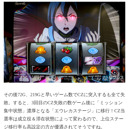
その後72G、219Gと早いゲーム数でCZに突入するも全て失
敗。すると、3回目のCZ失敗の数ゲーム後に「ミッション
集中状態」濃厚となる「エウレカステージ」に移行！CZ当
選率は成立役＆滞在状態によって変わるので、上位ステー
ジ移行率も高設定の方が優遇されてそうですね。