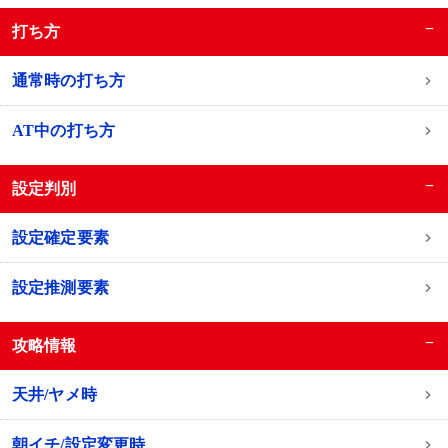
−
打ち方
通常時の打ち方
AT中の打ち方
−
設定判別
設定確定要素
設定推測要素
−
攻略情報
天井/ヤメ時
朝イチ/設定変更時