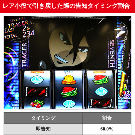
レア小役で引き戻した際の告知タイミング割合
タイミング
割合
即告知
60.0%