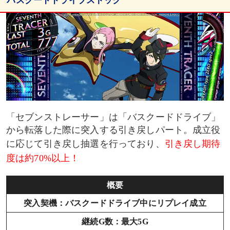
バスクードドライブストック
規定G数到達時のバスクードドライブストック抽選
「セブンストレーサー」は「バスクードドライブ」
から転落した際に突入する引き戻しパート。成立役
に応じて引き戻し抽選を行っており、
引き戻し期待
度は約70%以上！
概要
突入契機：バスクードドライブ中にリプレイ成立
継続G数：最大5G