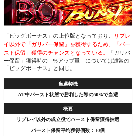
「ビッグボーナス」の上位版となっており、
リプレ
イ以外で「ガリバー保留」を獲得するため、「バー
スト保留」獲得のチャンスとなっている。
「ガリバ
ー保留」獲得時の「%アップ量」については通常の
「ビッグボーナス」と同じ。
当選契機
AT中バースト状態で勝利した際の50%で当選
概要
リプレイ以外の成立役でバースト保留獲得抽選
バースト保留平均獲得個数：10個