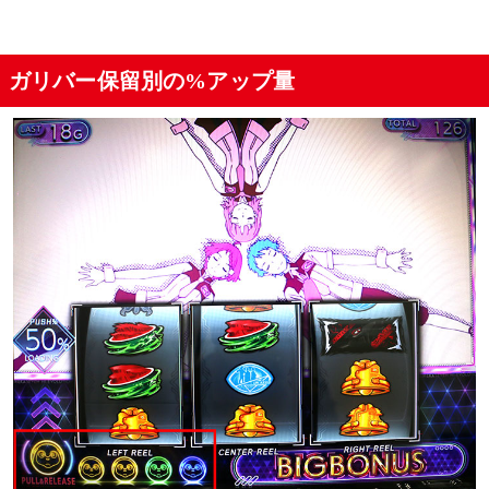
ガリバー保留別の%アップ量