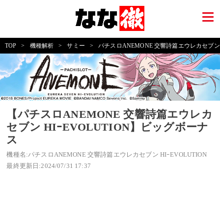
TOP
>
機種解析
>
サミー
>
パチスロANEMONE 交響詩篇エウレカセブン HI
【パチスロANEMONE 交響詩篇エウレカ
セブン HIｰEVOLUTION】ビッグボーナ
ス
機種名:パチスロANEMONE 交響詩篇エウレカセブン HIｰEVOLUTION
最終更新日:2024/07/31 17:37