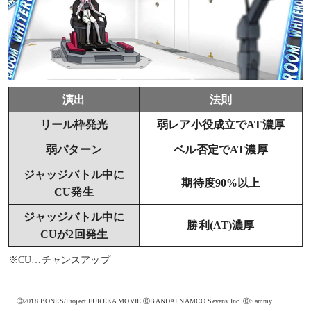
演出
法則
リール枠発光
弱レア小役成立でAT濃厚
弱パターン
ベル否定でAT濃厚
ジャッジバトル中に
期待度90%以上
CU発生
ジャッジバトル中に
勝利(AT)濃厚
CUが2回発生
※CU…チャンスアップ
Ⓒ2018 BONES/Project EUREKA MOVIE ⒸBANDAI NAMCO Sevens Inc. ⒸSammy