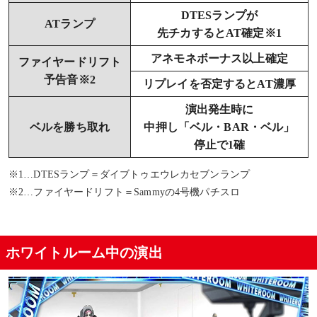
DTESランプが
ATランプ
先チカするとAT確定※1
アネモネボーナス以上確定
ファイヤードリフト
予告音※2
リプレイを否定するとAT濃厚
演出発生時に
ベルを勝ち取れ
中押し「ベル・BAR・ベル」
停止で1確
※1…DTESランプ＝ダイブトゥエウレカセブンランプ
※2…ファイヤードリフト＝Sammyの4号機パチスロ
ホワイトルーム中の演出