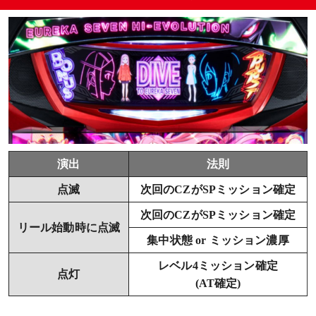
演出
法則
点滅
次回のCZがSPミッション確定
次回のCZがSPミッション確定
リール始動時に点滅
集中状態 or ミッション濃厚
レベル4ミッション確定
点灯
(AT確定)