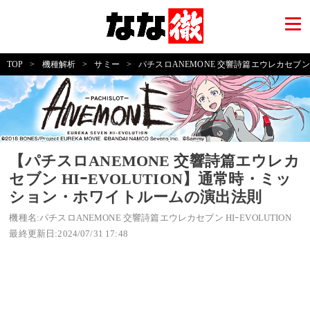
TOP
>
機種解析
>
サミー
>
パチスロANEMONE 交響詩篇エウレカセブン HI
【パチスロANEMONE 交響詩篇エウレカ
セブン HIｰEVOLUTION】通常時・ミッ
ション・ホワイトルームの演出法則
機種名:パチスロANEMONE 交響詩篇エウレカセブン HIｰEVOLUTION
最終更新日:2024/07/31 17:48