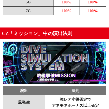
5G
100%
100%
7G
100%
100%
CZ「ミッション」中の演出法則
演出
法則
強レア小役否定で
風発生
アネモネボーナス以上確定