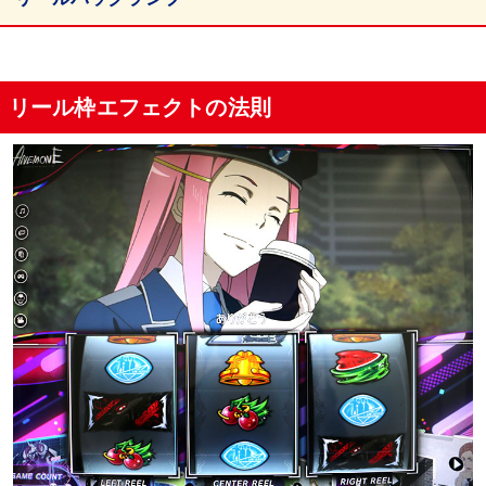
レッドルーム(デューイ)演出
リール枠エフェクトの法則
ドミニクカウントダウンのCZ期待度
弱チェリー
ベル3連
CZ「ミッション」中の演出法則
ホワイトルーム中の演出