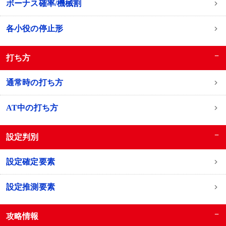
ボーナス確率/機械割
各小役の停止形
−
打ち方
通常時の打ち方
AT中の打ち方
−
設定判別
設定確定要素
設定推測要素
−
攻略情報