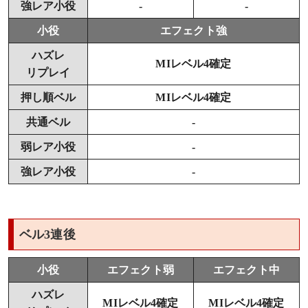
強レア小役
-
-
小役
エフェクト強
ハズレ
MIレベル4確定
リプレイ
押し順ベル
MIレベル4確定
共通ベル
-
弱レア小役
-
強レア小役
-
ベル3連後
小役
エフェクト弱
エフェクト中
ハズレ
MIレベル4確定
MIレベル4確定