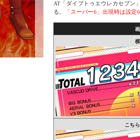
AT「ダイブトゥエウレカセブン
る。
「スーパー6」出現時は設定6
画
横
こちら