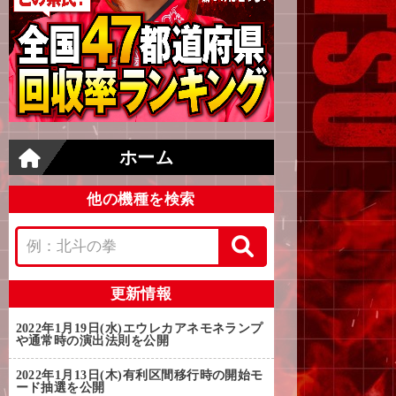
ホーム
他の機種を検索
更新情報
2022年1月19日(水)
エウレカアネモネランプ
や通常時の演出法則を公開
2022年1月13日(木)
有利区間移行時の開始モ
ード抽選を公開