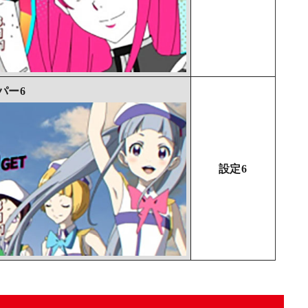
パー6
設定6