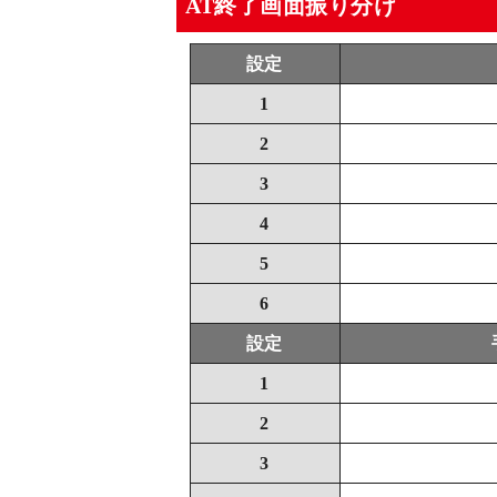
AT終了画面振り分け
設定
1
2
3
4
5
6
設定
1
2
3