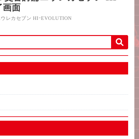
了画面
レカセブン HIｰEVOLUTION