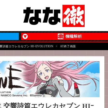
響詩篇エウレカセブン HIｰEVOLUTION
>
AT終了画面
E 交響詩篇エウレカセブン HIｰ