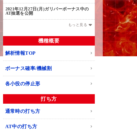
2021年12月27日(月)
ガリバーボーナス中の
AT抽選を公開
もっと見る
機種概要
解析情報TOP
ボーナス確率/機械割
各小役の停止形
打ち方
通常時の打ち方
AT中の打ち方