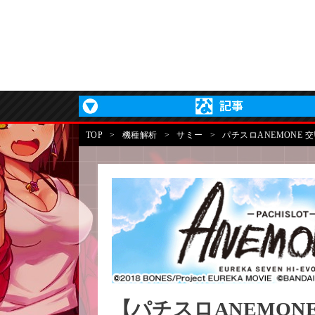
TOP
>
機種解析
>
サミー
>
パチスロANEMONE 交
【パチスロANEMON