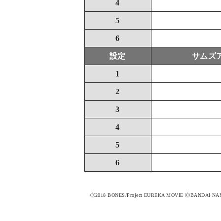
4
5
6
設定
サムズ
1
2
3
4
5
6
Ⓒ2018 BONES/Project EUREKA MOVIE ⒸBANDAI NAM