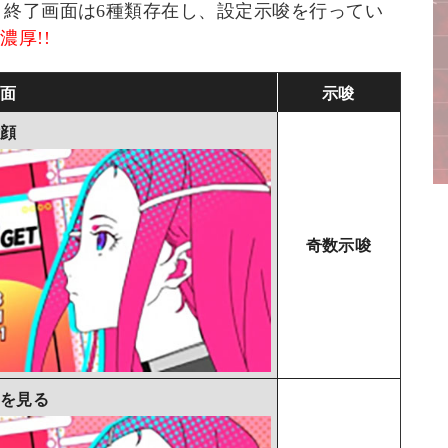
」終了画面は6種類存在し、設定示唆を行ってい
濃厚!!
面
示唆
顔
奇数示唆
を見る