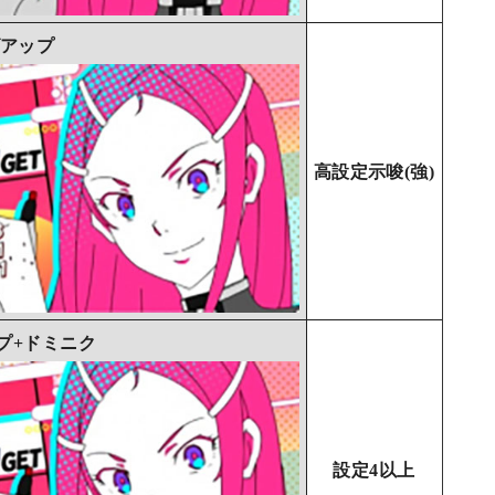
アップ
高設定示唆(強)
プ+ドミニク
設定4以上