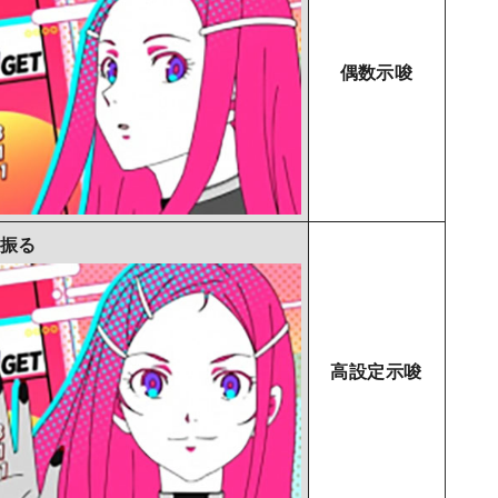
偶数示唆
振る
高設定示唆