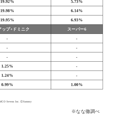
19.92%
5.73%
19.98%
6.14%
19.95%
6.93%
アップ+ドミニク
スーパー6
-
-
-
-
-
-
1.25%
-
1.24%
-
0.99%
1.00%
CO Sevens Inc. ⒸSammy
※なな徹調べ