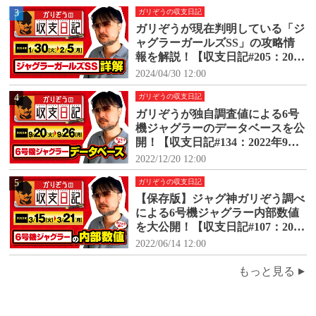
3
ガリぞうの収支日記
ガリぞうが現在判明している「ジ
ャグラーガールズSS」の攻略情
報を解説！【収支日記#205：2024
年1月30日(火)～2024年2月5日
2024/04/30 12:00
(月)】
4
ガリぞうの収支日記
ガリぞうが独自調査値による6号
機ジャグラーのデータベースを公
開！【収支日記#134：2022年9月2
0日(火)～9月26日(月)】
2022/12/20 12:00
5
ガリぞうの収支日記
【保存版】ジャグ神ガリぞう調べ
による6号機ジャグラー内部数値
を大公開！【収支日記#107：2022
年3月15日(火)～3月21日(月)】
2022/06/14 12:00
もっと見る