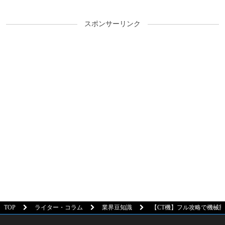
スポンサーリンク
TOP
ライター・コラム
業界豆知識
【CT機】フル攻略で機械