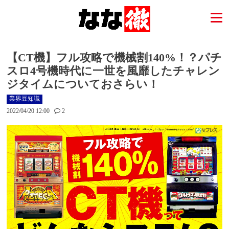
【CT機】フル攻略で機械割140%！？パチ
スロ4号機時代に一世を風靡したチャレン
ジタイムについておさらい！
業界豆知識
2022/04/20 12:00
2