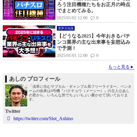
ろう注目機種たちをお正月の時点
でまとめてみる。
2025/01/02 12:00
0
業界豆知識
【どうなる2025】今年おきるパチ
ンコ業界の主な出来事を妄想込み
で予測！
2025/01/01 12:00
0
もっと見る
あしの プロフィール
「浅草に住むサブカル・ギャンブル系フリーライター。ペンネ
ームの由来は4号機『バクチョウ（メーシー）』の主人公あし
の君から。いろんな所でちょいちょい書かせて頂いておりま
す。
Twitter
https://twitter.com/Slot_Ashino