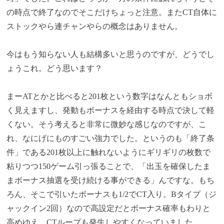
の時点で終了なのでそこだけちょっと注意。またCT自体に
ストックやら連チャンやらの概念はありません。
今はもう知らない人も結構多いと思うのですが、どうでし
ょうこれ。どう思います？
まーATとかと比べると201枚という数字はなんともショボ
く見えますし、発動もボーナスを経由する時点で決して軽
くない。そう考えると非常に微妙な感じなのですが、こ
れ、なにげにものすごい強力でした。というのも「終了条
件」である201枚以上に触れないようにギリギリの枚数で
粘りつつ150ゲーム引っ張ることで、「出玉を確保したま
まボーナス抽選を受け続ける事ができる」んですな。もち
ろん、そこで引いたボーナスも1/2でCT入り。Bタイプ（ジ
ャックイン2回）なので高設定だとボーナス確率もわりと
高めゆえ、CTループも発生しやすくなっていました。