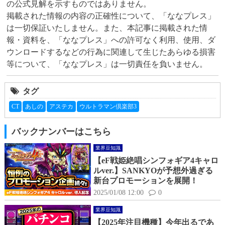
の公式見解を示すものではありません。

掲載された情報の内容の正確性について、「ななプレス」
は一切保証いたしません。また、本記事に掲載された情
報・資料を、「ななプレス」への許可なく利用、使用、ダ
ウンロードするなどの行為に関連して生じたあらゆる損害
等について、「ななプレス」は一切責任を負いません。
タグ
CT
あしの
アステカ
ウルトラマン倶楽部3
バックナンバーはこちら
業界豆知識
【eF戦姫絶唱シンフォギア4キャロ
ルver.】SANKYOが予想外過ぎる
新台プロモーションを展開！
2025/01/08 12:00
0
業界豆知識
【2025年注目機種】今年出るであ