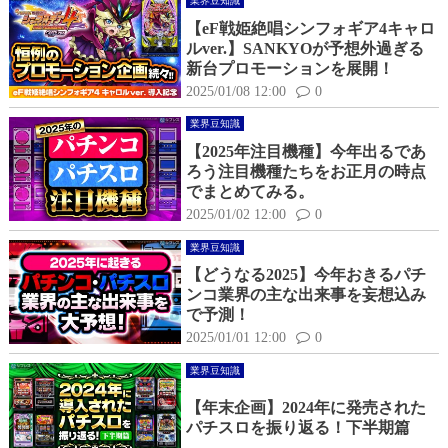
業界豆知識
【eF戦姫絶唱シンフォギア4キャロ
ルver.】SANKYOが予想外過ぎる
新台プロモーションを展開！
2025/01/08 12:00
0
業界豆知識
【2025年注目機種】今年出るであ
ろう注目機種たちをお正月の時点
でまとめてみる。
2025/01/02 12:00
0
業界豆知識
【どうなる2025】今年おきるパチ
ンコ業界の主な出来事を妄想込み
で予測！
2025/01/01 12:00
0
業界豆知識
【年末企画】2024年に発売された
パチスロを振り返る！下半期篇