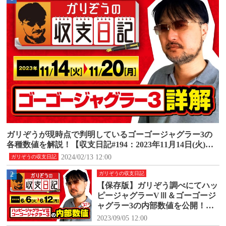
ガリぞうが現時点で判明しているゴーゴージャグラー3の
各種数値を解説！【収支日記#194：2023年11月14日(火)～1
1月20日(月)】
2024/02/13 12:00
ガリぞうの収支日記
2
ガリぞうの収支日記
【保存版】ガリぞう調べにてハッ
ピージャグラーVⅢ＆ゴーゴージ
ャグラー3の内部数値を公開！
【収支日記#171：2023年6月6日
2023/09/05 12:00
(火)～6月12日(月)】