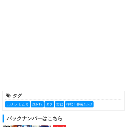
タグ
SLOTえとたま
ZENTZ
タク
実戦
押忍！番長ZERO
バックナンバーはこちら