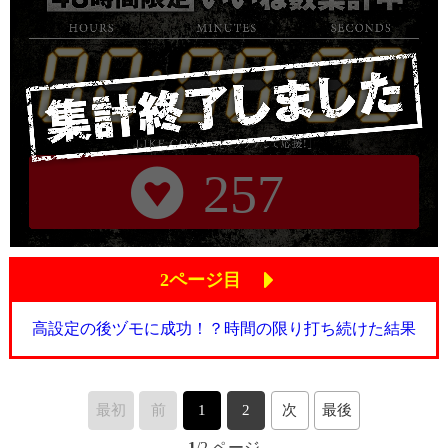
257
2ページ目
高設定の後ヅモに成功！？時間の限り打ち続けた結果
最初
前
1
2
次
最後
1
/2 ページ