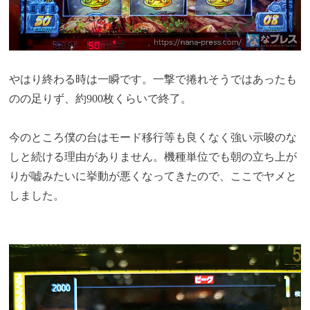
やはり終わる時は一瞬です。一撃で捲れそうではあったも
のの足りず、約900枚くらいで終了。
今のところ僕の台はモード移行等も良くなく強い示唆のな
しと続ける理由がありません。機種単位でも朝の立ち上が
りが嘘みたいに挙動が悪くなってきたので、ここでヤメと
しました。