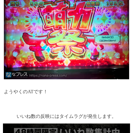
ようやくのATです！
いいね数の反映にはタイムラグが発生します。