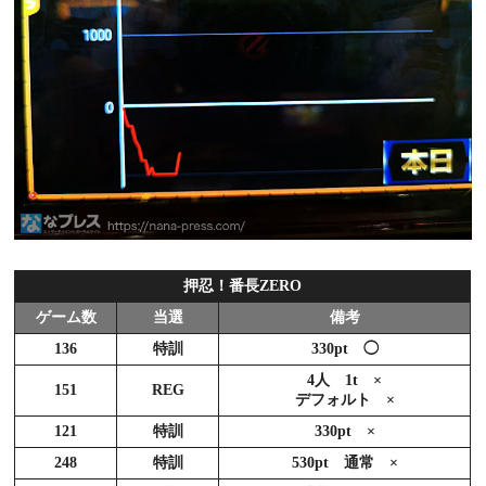
押忍！番長ZERO
ゲーム数
当選
備考
136
特訓
330pt ◯
4人 1t ×
151
REG
デフォルト ×
121
特訓
330pt ×
248
特訓
530pt 通常 ×