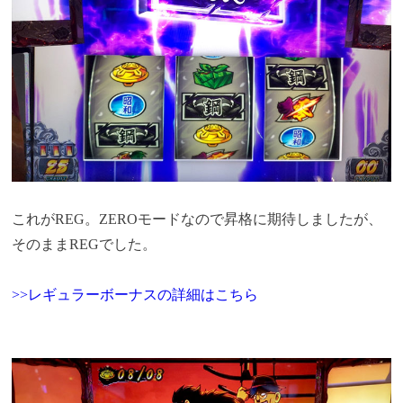
これがREG。ZEROモードなので昇格に期待しましたが、
そのままREGでした。
>>レギュラーボーナスの詳細はこちら