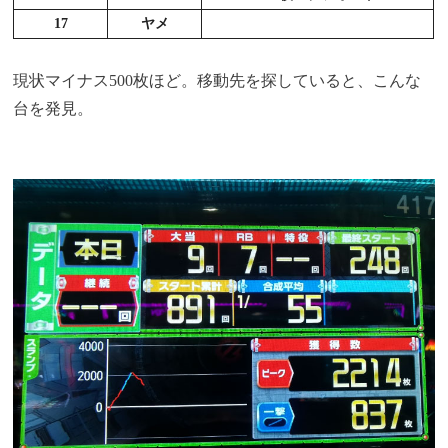
17
ヤメ
現状マイナス500枚ほど。移動先を探していると、こんな
台を発見。