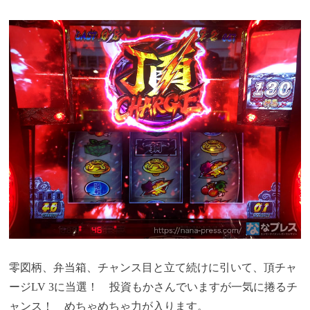
零図柄、弁当箱、チャンス目と立て続けに引いて、頂チャ
ージLV 3に当選！ 投資もかさんでいますが一気に捲るチ
ャンス！ めちゃめちゃ力が入ります。