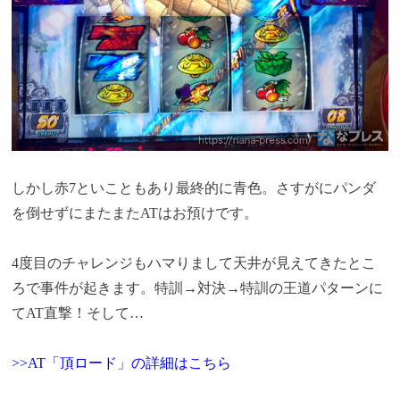
しかし赤7といこともあり最終的に青色。さすがにパンダ
を倒せずにまたまたATはお預けです。
4度目のチャレンジもハマりまして天井が見えてきたとこ
ろで事件が起きます。特訓→対決→特訓の王道パターンに
てAT直撃！そして…
>>AT「頂ロード」の詳細はこちら