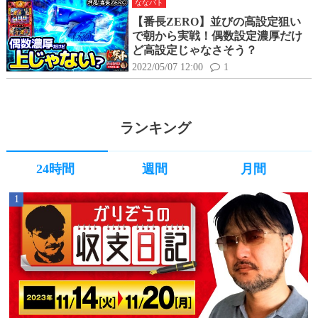
ななバト
【番長ZERO】並びの高設定狙い
で朝から実戦！偶数設定濃厚だけ
ど高設定じゃなさそう？
2022/05/07 12:00
1
ランキング
24時間
週間
月間
1