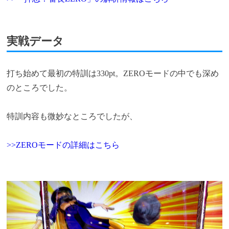
実戦データ
打ち始めて最初の特訓は330pt。ZEROモードの中でも深め
のところでした。
特訓内容も微妙なところでしたが、
>>ZEROモードの詳細はこちら