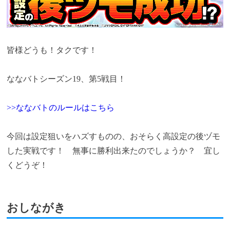
皆様どうも！タクです！
ななバトシーズン19、第5戦目！
>>ななバトのルールはこちら
今回は設定狙いをハズすものの、おそらく高設定の後ヅモ
した実戦です！ 無事に勝利出来たのでしょうか？ 宜し
くどうぞ！
おしながき