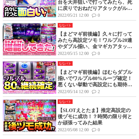
台を天井狙いで打ってみたら、死
に戻りでおねだりアタックがルー
プ！？
2022/05/21 12:00
0
ななバト
【まどマギ前後編】久々に打って
みたら高設定ツモ！ワルプル20連
やダブル揃い、金マギカアタック
など色々堪能してきた！
2022/05/15 12:00
0
ななバト
【まどマギ前後編】ほむらダブル
揃いでワルプル80%ループ確定！
悪くない挙動で高設定にも期待で
きる！？
2022/05/14 12:00
2
ななバト
【SLOTえとたま】推定高設定の
後ヅモに成功！？時間の限り何と
か頑張ってみた結果
2022/05/08 12:00
0