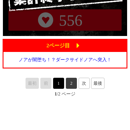
556
2ページ目
ノアが闇堕ち！？ダークサイドノアへ突入！
最初
前
1
2
次
最後
1
/2 ページ