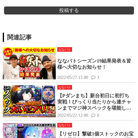
投稿する
関連記事
ななバト
ななバトシーズン19結果発表＆皆
様へ大切なお知らせ！
2022/05/27 15:00
3
ななバト
【Pダンまち】新台初日に初打ち
実戦！びっくり当たりから連チャ
ンまでマジ神スペックを堪能して
きました
2022/05/22 12:00
0
ななバト
【リゼロ】撃破1個ストックのお宝