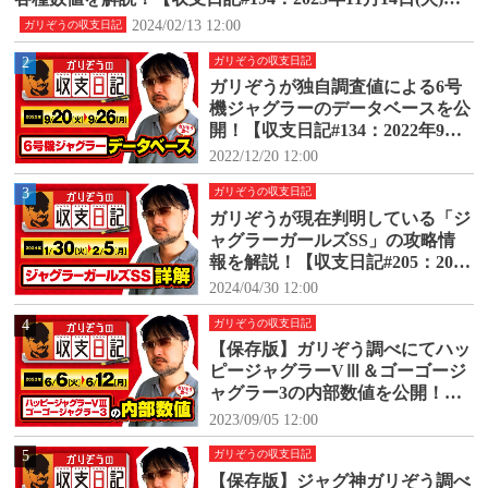
1月20日(月)】
2024/02/13 12:00
ガリぞうの収支日記
2
ガリぞうの収支日記
ガリぞうが独自調査値による6号
機ジャグラーのデータベースを公
開！【収支日記#134：2022年9月2
0日(火)～9月26日(月)】
2022/12/20 12:00
3
ガリぞうの収支日記
ガリぞうが現在判明している「ジ
ャグラーガールズSS」の攻略情
報を解説！【収支日記#205：2024
年1月30日(火)～2024年2月5日
2024/04/30 12:00
(月)】
4
ガリぞうの収支日記
【保存版】ガリぞう調べにてハッ
ピージャグラーVⅢ＆ゴーゴージ
ャグラー3の内部数値を公開！
【収支日記#171：2023年6月6日
2023/09/05 12:00
(火)～6月12日(月)】
5
ガリぞうの収支日記
【保存版】ジャグ神ガリぞう調べ