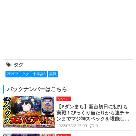
タグ
ZENTZ
タク
十字架5
実戦
バックナンバーはこちら
ななバト
【Pダンまち】新台初日に初打ち
実戦！びっくり当たりから連チャ
ンまでマジ神スペックを堪能して
きました
2022/05/22 12:00
0