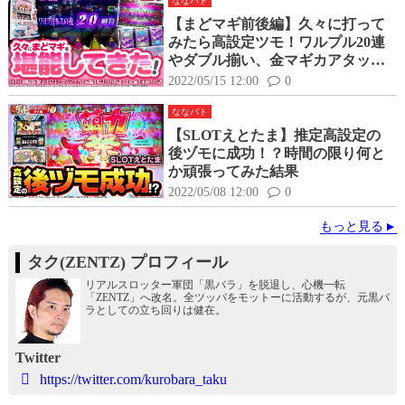
ななバト
【まどマギ前後編】久々に打って
みたら高設定ツモ！ワルプル20連
やダブル揃い、金マギカアタック
など色々堪能してきた！
2022/05/15 12:00
0
ななバト
【SLOTえとたま】推定高設定の
後ヅモに成功！？時間の限り何と
か頑張ってみた結果
2022/05/08 12:00
0
もっと見る
タク(ZENTZ) プロフィール
リアルスロッター軍団「黒バラ」を脱退し、心機一転
「ZENTZ」へ改名。全ツッパをモットーに活動するが、元黒バ
ラとしての立ち回りは健在。
Twitter
https://twitter.com/kurobara_taku