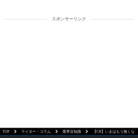
スポンサーリンク
TOP
ライター・コラム
業界豆知識
【CR】いまはもう無くな