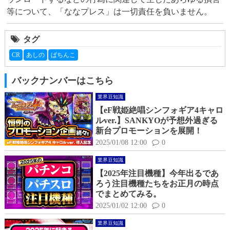
等について、「ななプレス」は一切責任を負いません。
タグ
CR
あしの
ぱちんこ
バックナンバーはこちら
業界豆知識
【eF戦姫絶唱シンフォギア4キャロ
ルver.】SANKYOが予想外過ぎる
新台プロモーションを展開！
2025/01/08 12:00
0
業界豆知識
【2025年注目機種】今年出るであ
ろう注目機種たちをお正月の時点
でまとめてみる。
2025/01/02 12:00
0
業界豆知識