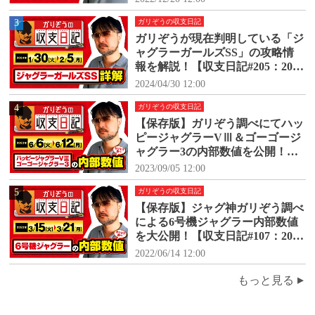
3
ガリぞうの収支日記
ガリぞうが現在判明している「ジ
ャグラーガールズSS」の攻略情
報を解説！【収支日記#205：2024
年1月30日(火)～2024年2月5日
2024/04/30 12:00
(月)】
4
ガリぞうの収支日記
【保存版】ガリぞう調べにてハッ
ピージャグラーVⅢ＆ゴーゴージ
ャグラー3の内部数値を公開！
【収支日記#171：2023年6月6日
2023/09/05 12:00
(火)～6月12日(月)】
5
ガリぞうの収支日記
【保存版】ジャグ神ガリぞう調べ
による6号機ジャグラー内部数値
を大公開！【収支日記#107：2022
年3月15日(火)～3月21日(月)】
2022/06/14 12:00
もっと見る