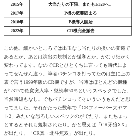
2015年
大当たりの下限、またも1/320へ。
2017年
P機の概要固まる
2018年
P機導入開始
2022年
CR機完全撤去
この他、細かいところでは出玉なし当たりの扱いの変遷で
あるとか、あとは演出の規制とか緩和とか。かなり細かく
変わってます。なのでCRとひとくちに言っても時代によ
ってぜんぜん違う。筆者パチンコを打ってたのは主に上の
表で言う1999年版のCR機ですが、当時はほとんどの機種
が1/315で確変突入率・継続率50％というスペックでした。
当然時短もなし。でもパチンコってそいういうもんだと思
ってました。それがたった数年で「CRフィーバー大ヤマ
ト2」みたいな恐ろしいスペックのがでたり、またちょっ
とするとそれも規制されたり。かと思えば「CR牙狼XX」
が出たり、「CR真・北斗無双」が出たり。