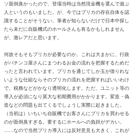
ソ面倒臭かったので、登場当時は当然現金機を選んで遊ぶ
人というのもいました。が、今ではプリカの存在自体を認
識することがそうない。筆者が知らないだけで日本中探し
たら未だに自販機式のホールさんも有るかもしれません
が、激レアだと思います。
何故そもそもプリカが必要なのか。これは大まかに、行政
がパチンコ屋さんにまつわるお金の流れを把握するためだ
ったと言われています。プリカを通じてしか玉が借りれな
いような仕組ならそのプリカの流れを把握すればいいわけ
で。税務などがかなり透明化します。ただ、ユニット等の
導入が必須になり莫大な初期費用がかかります。変造・偽
造などの問題も出てくるでしょうし実際に起きました。
（当初は）いちいち自販機でお客さんにプリカを買わせる
のが面倒臭すぎる。要するにホールへの負担がデカい。
……なので当然プリカ導入には反対意見も大きく、これが