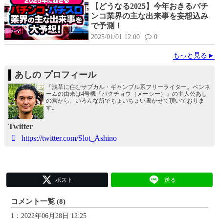
【どうなる2025】今年おきるパチ
ンコ業界の主な出来事を妄想込み
で予測！
2025/01/01 12:00
0
もっと見る
あしの プロフィール
「浅草に住むサブカル・ギャンブル系フリーライター。ペンネ
ームの由来は4号機『バクチョウ（メーシー）』の主人公あし
の君から。いろんな所でちょいちょい書かせて頂いておりま
す。
Twitter
https://twitter.com/Slot_Ashino
ポスト
送る
コメント一覧 (8)
1：2022年06月28日 12:25