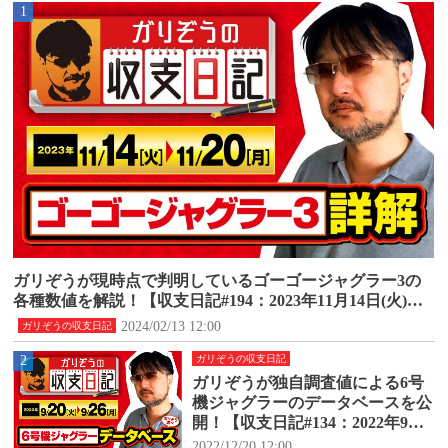
1
ガリぞうが現時点で判明しているゴーゴージャグラー3の
各種数値を解説！【収支日記#194：2023年11月14日(火)～1
1月20日(月)】
2024/02/13 12:00
ガリぞうの収支日記
2
ガリぞうの収支日記
ガリぞうが独自調査値による6号
機ジャグラーのデータベースを公
開！【収支日記#134：2022年9月2
0日(火)～9月26日(月)】
2022/12/20 12:00