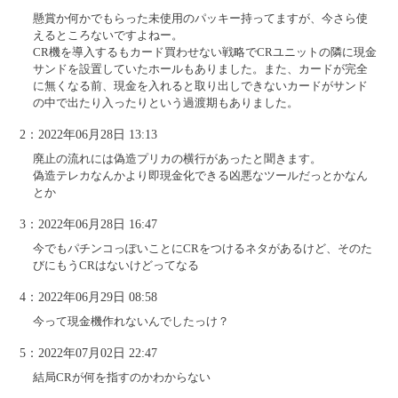
懸賞か何かでもらった未使用のパッキー持ってますが、今さら使
えるところないですよねー。
CR機を導入するもカード買わせない戦略でCRユニットの隣に現金
サンドを設置していたホールもありました。また、カードが完全
に無くなる前、現金を入れると取り出しできないカードがサンド
の中で出たり入ったりという過渡期もありました。
2：2022年06月28日 13:13
廃止の流れには偽造プリカの横行があったと聞きます。
偽造テレカなんかより即現金化できる凶悪なツールだっとかなん
とか
3：2022年06月28日 16:47
今でもパチンコっぽいことにCRをつけるネタがあるけど、そのた
びにもうCRはないけどってなる
4：2022年06月29日 08:58
今って現金機作れないんでしたっけ？
5：2022年07月02日 22:47
結局CRが何を指すのかわからない