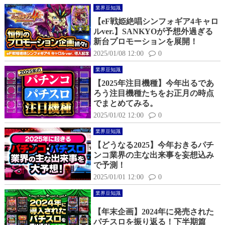
業界豆知識
【eF戦姫絶唱シンフォギア4キャロ
ルver.】SANKYOが予想外過ぎる
新台プロモーションを展開！
2025/01/08 12:00
0
業界豆知識
【2025年注目機種】今年出るであ
ろう注目機種たちをお正月の時点
でまとめてみる。
2025/01/02 12:00
0
業界豆知識
【どうなる2025】今年おきるパチ
ンコ業界の主な出来事を妄想込み
で予測！
2025/01/01 12:00
0
業界豆知識
【年末企画】2024年に発売された
パチスロを振り返る！下半期篇