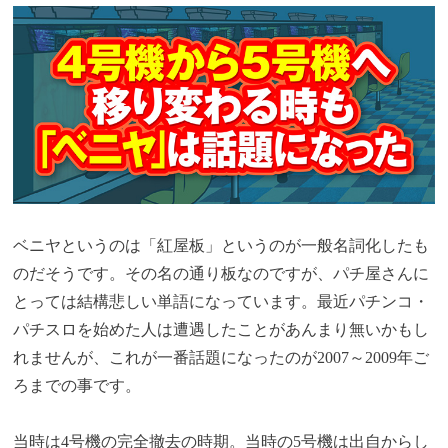
ベニヤというのは「紅屋板」というのが一般名詞化したも
のだそうです。その名の通り板なのですが、パチ屋さんに
とっては結構悲しい単語になっています。最近パチンコ・
パチスロを始めた人は遭遇したことがあんまり無いかもし
れませんが、これが一番話題になったのが2007～2009年ご
ろまでの事です。
当時は4号機の完全撤去の時期。当時の5号機は出自からし