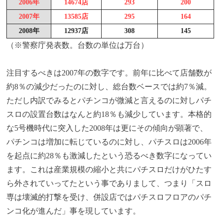
2006年
14674店
293
200
2007年
13585店
295
164
2008年
12937店
308
145
（※警察庁発表数。台数の単位は万台）
注目するべきは2007年の数字です。前年に比べて店舗数が
約8％の減少だったのに対し、総台数ベースでは約7％減。
ただし内訳でみるとパチンコが微減と言えるのに対しパチ
スロの設置台数はなんと約18％も減少しています。本格的
な5号機時代に突入した2008年は更にその傾向が顕著で、
パチンコは増加に転じているのに対し、パチスロは2006年
を起点に約28％も激減したという恐るべき数字になってい
ます。これは産業規模の縮小と共にパチスロだけがひたす
ら外されていってたという事でありまして、つまり「スロ
専は壊滅的打撃を受け、併設店ではパチスロフロアのパチ
ンコ化が進んだ」事を現しています。