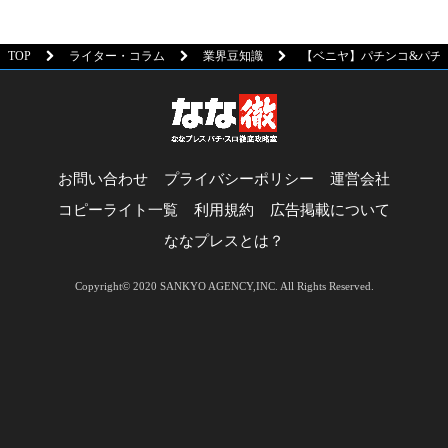
TOP
ライター・コラム
業界豆知識
【ベニヤ】パチンコ&パチ
お問い合わせ
プライバシーポリシー
運営会社
コピーライト一覧
利用規約
広告掲載について
ななプレスとは？
Copyright© 2020 SANKYO AGENCY,INC. All Rights Reserved.