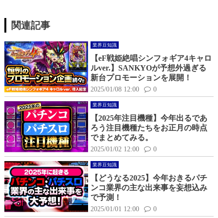
関連記事
業界豆知識
【eF戦姫絶唱シンフォギア4キャロ
ルver.】SANKYOが予想外過ぎる
新台プロモーションを展開！
2025/01/08 12:00
0
業界豆知識
【2025年注目機種】今年出るであ
ろう注目機種たちをお正月の時点
でまとめてみる。
2025/01/02 12:00
0
業界豆知識
【どうなる2025】今年おきるパチ
ンコ業界の主な出来事を妄想込み
で予測！
2025/01/01 12:00
0