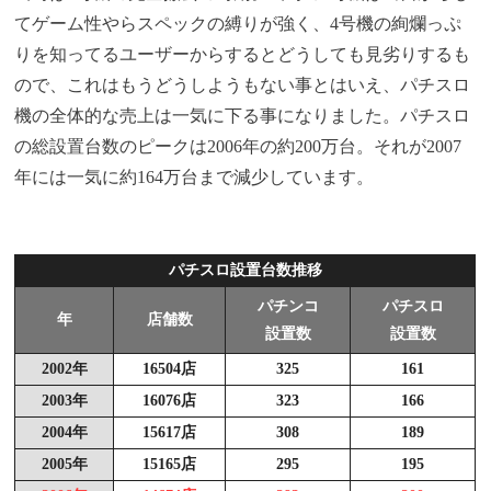
てゲーム性やらスペックの縛りが強く、4号機の絢爛っぷ
りを知ってるユーザーからするとどうしても見劣りするも
ので、これはもうどうしようもない事とはいえ、パチスロ
機の全体的な売上は一気に下る事になりました。パチスロ
の総設置台数のピークは2006年の約200万台。それが2007
年には一気に約164万台まで減少しています。
パチスロ設置台数推移
パチンコ
パチスロ
年
店舗数
設置数
設置数
2002年
16504店
325
161
2003年
16076店
323
166
2004年
15617店
308
189
2005年
15165店
295
195