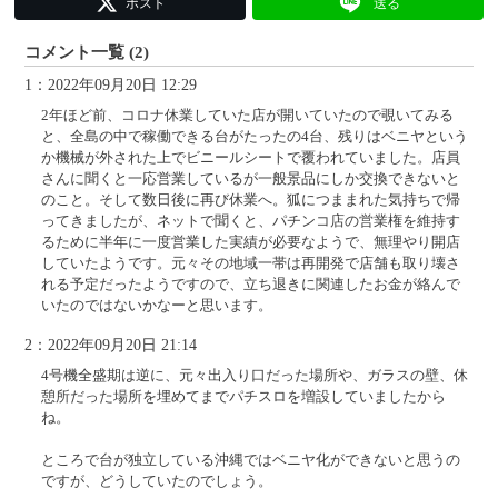
ポスト
送る
コメント一覧 (2)
1：2022年09月20日 12:29
2年ほど前、コロナ休業していた店が開いていたので覗いてみる
と、全島の中で稼働できる台がたったの4台、残りはベニヤという
か機械が外された上でビニールシートで覆われていました。店員
さんに聞くと一応営業しているが一般景品にしか交換できないと
のこと。そして数日後に再び休業へ。狐につままれた気持ちで帰
ってきましたが、ネットで聞くと、パチンコ店の営業権を維持す
るために半年に一度営業した実績が必要なようで、無理やり開店
していたようです。元々その地域一帯は再開発で店舗も取り壊さ
れる予定だったようですので、立ち退きに関連したお金が絡んで
いたのではないかなーと思います。
2：2022年09月20日 21:14
4号機全盛期は逆に、元々出入り口だった場所や、ガラスの壁、休
憩所だった場所を埋めてまでパチスロを増設していましたから
ね。
ところで台が独立している沖縄ではベニヤ化ができないと思うの
ですが、どうしていたのでしょう。