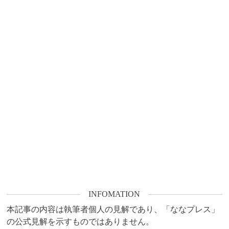
INFOMATION
本記事の内容は執筆者個人の見解であり、「ななプレス」
の公式見解を示すものではありません。
