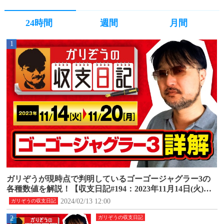
24時間
週間
月間
1
ガリぞうが現時点で判明しているゴーゴージャグラー3の
各種数値を解説！【収支日記#194：2023年11月14日(火)～1
1月20日(月)】
2024/02/13 12:00
ガリぞうの収支日記
2
ガリぞうの収支日記