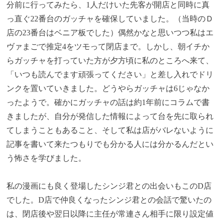
分前に行ってみたら、1人だけいた先客が開店と同時に真
っ直ぐ22番台のガッチャを確保していました。（当時のＤ
店の23番台はベニア板でした）偶然かなと思いつつ私はエ
ヴァまごで推定4をツモって閉店まで。しかし、朝イチか
らガッチャを打っていた方が夕方頃に私のところへ来て、
「いつも読んでます頑張ってください」と差し入れでドリ
ンクを置いていきました。どうやらガッチャは6じゃなか
ったようで。確かにガッチャの話は約1年前にコラムで書
きましたが、自分が発信した情報によって台を先に取られ
てしまうこともあること、そして私は店がバレないように
記事を書いて来たつもりでも分かる人には分かるんだとい
う怖さを学びました。
私の漫画にも良く登場したシンジ君との出会いもこのD店
でした。D店で仲良くなったシンジ君との会話で驚いたの
は、閉店後や翌日以降に主任が常連さん相手に限り設定値