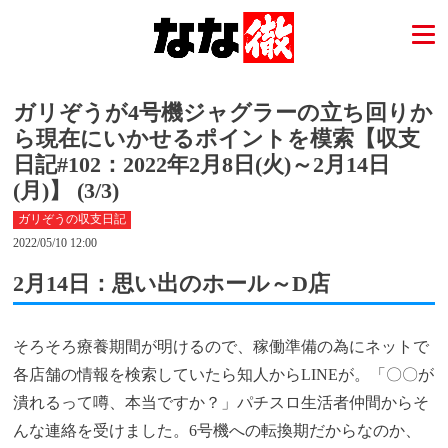
ガリぞうが4号機ジャグラーの立ち回りか
ら現在にいかせるポイントを模索【収支
日記#102：2022年2月8日(火)～2月14日
(月)】 (3/3)
ガリぞうの収支日記
2022/05/10 12:00
2月14日：思い出のホール～D店
そろそろ療養期間が明けるので、稼働準備の為にネットで
各店舗の情報を検索していたら知人からLINEが。「〇〇が
潰れるって噂、本当ですか？」パチスロ生活者仲間からそ
んな連絡を受けました。6号機への転換期だからなのか、