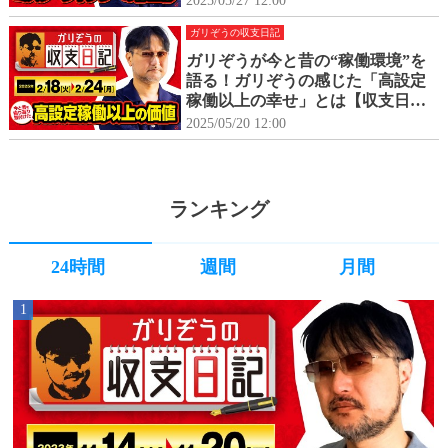
2025/05/27 12:00
(月)】
ガリぞうの収支日記
ガリぞうが今と昔の“稼働環境”を
語る！ガリぞうの感じた「高設定
稼働以上の幸せ」とは【収支日記#
260：2025年2月18日(火)～2025年2
2025/05/20 12:00
月24日(月)】
ランキング
24時間
週間
月間
1