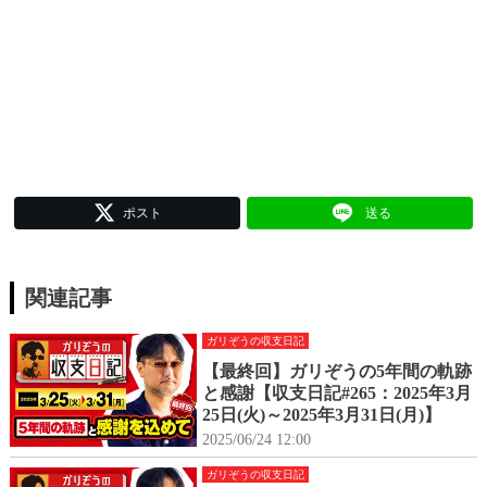
ポスト
送る
関連記事
ガリぞうの収支日記
【最終回】ガリぞうの5年間の軌跡
と感謝【収支日記#265：2025年3月
25日(火)～2025年3月31日(月)】
2025/06/24 12:00
ガリぞうの収支日記