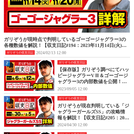
ガリぞうが現時点で判明しているゴーゴージャグラー3の
各種数値を解説！【収支日記#194：2023年11月14日(火)～1
1月20日(月)】
2024/02/13 12:00
ガリぞうの収支日記
2
ガリぞうの収支日記
【保存版】ガリぞう調べにてハッ
ピージャグラーVⅢ＆ゴーゴージ
ャグラー3の内部数値を公開！
【収支日記#171：2023年6月6日
2023/09/05 12:00
(火)～6月12日(月)】
3
ガリぞうの収支日記
ガリぞうが現在判明している「ジ
ャグラーガールズSS」の攻略情
報を解説！【収支日記#205：2024
年1月30日(火)～2024年2月5日
2024/04/30 12:00
(月)】