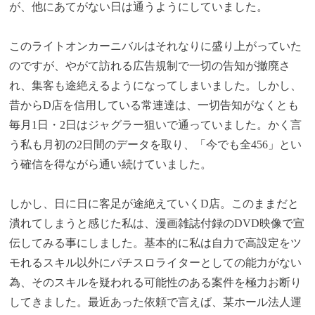
が、他にあてがない日は通うようにしていました。
このライトオンカーニバルはそれなりに盛り上がっていた
のですが、やがて訪れる広告規制で一切の告知が撤廃さ
れ、集客も途絶えるようになってしまいました。しかし、
昔からD店を信用している常連達は、一切告知がなくとも
毎月1日・2日はジャグラー狙いで通っていました。かく言
う私も月初の2日間のデータを取り、「今でも全456」とい
う確信を得ながら通い続けていました。
しかし、日に日に客足が途絶えていくD店。このままだと
潰れてしまうと感じた私は、漫画雑誌付録のDVD映像で宣
伝してみる事にしました。基本的に私は自力で高設定をツ
モれるスキル以外にパチスロライターとしての能力がない
為、そのスキルを疑われる可能性のある案件を極力お断り
してきました。最近あった依頼で言えば、某ホール法人運