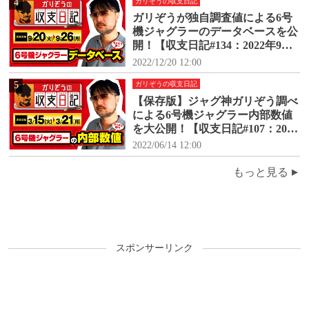
4
ガリぞうの収支日記
ガリぞうが独自調査値による6号
機ジャグラーのデータベースを公
開！【収支日記#134：2022年9月2
0日(火)～9月26日(月)】
2022/12/20 12:00
5
ガリぞうの収支日記
【保存版】ジャグ神ガリぞう調べ
による6号機ジャグラー内部数値
を大公開！【収支日記#107：2022
年3月15日(火)～3月21日(月)】
2022/06/14 12:00
もっと見る
スポンサーリンク