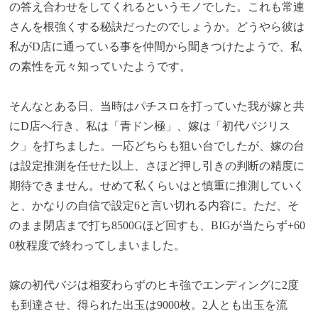
の答え合わせをしてくれるというモノでした。これも常連
さんを根強くする秘訣だったのでしょうか。どうやら彼は
私がD店に通っている事を仲間から聞きつけたようで、私
の素性を元々知っていたようです。
そんなとある日、当時はパチスロを打っていた我が嫁と共
にD店へ行き、私は「青ドン極」、嫁は「初代バジリス
ク」を打ちました。一応どちらも狙い台でしたが、嫁の台
は設定推測を任せた以上、さほど押し引きの判断の精度に
期待できません。せめて私くらいはと慎重に推測していく
と、かなりの自信で設定6と言い切れる内容に。ただ、そ
のまま閉店まで打ち8500Gほど回すも、BIGが当たらず+60
0枚程度で終わってしまいました。
嫁の初代バジは相変わらずのヒキ強でエンディングに2度
も到達させ、得られた出玉は9000枚。2人とも出玉を流