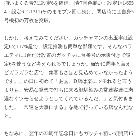
揃いまくる青7に設定6を確信。(青7同色揃い：設定1=1/655
4・設定6=1/1311)そのままブン回し続け、閉店時には自身5
号機初の万枚を突破。
しかし、考えてみてください。ガッチャマンの出玉率は設
定6で117%超で、設定推測も簡単な部類です。そんなバラ
エティに1台だけ設置のガッチャに台番号の示唆付きで設
定6を使うなど考えられるでしょうか。確かに周年と言え
どガラガラな店で、集客もさほど見込めていなかったよう
です。この日に初めて「あぁ、D店は楽にツモれると言う
よりも、安易な発想で打ちに来る顔馴染みの常連客達に満
遍なくツモらせようとしてくれているんだ。」と気付きま
した。「常連を大事にする」を地で行っている店なんだな
と。
ちなみに、翌年の23周年記念日にもガッチャ狙いで開店15