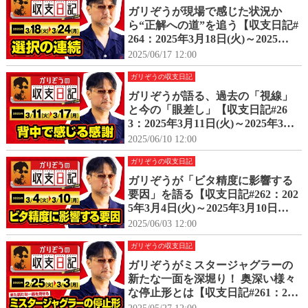
ガリぞうが現場で感じた状況か
ら“正解への道”を追う【収支日記#
264：2025年3月18日(火)～2025年3
月24日(月)】
2025/06/17 12:00
ガリぞうの収支日記
ガリぞうが語る、過去の「視線」
と今の「眼差し」【収支日記#26
3：2025年3月11日(火)～2025年3月
17日(月)】
2025/06/10 12:00
ガリぞうの収支日記
ガリぞうが「ビタ精度に影響する
要因」を語る【収支日記#262：202
5年3月4日(火)～2025年3月10日
(月)】
2025/06/03 12:00
ガリぞうの収支日記
ガリぞうがミスタージャグラーの
新たな一面を深堀り！ 奥深い様々
な停止形とは【収支日記#261：202
5年2月25日(火)～2025年3月3日