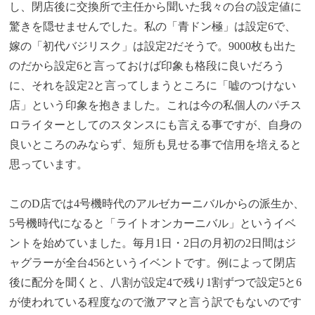
し、閉店後に交換所で主任から聞いた我々の台の設定値に
驚きを隠せませんでした。私の「青ドン極」は設定6で、
嫁の「初代バジリスク」は設定2だそうで。9000枚も出た
のだから設定6と言っておけば印象も格段に良いだろう
に、それを設定2と言ってしまうところに「嘘のつけない
店」という印象を抱きました。これは今の私個人のパチス
ロライターとしてのスタンスにも言える事ですが、自身の
良いところのみならず、短所も見せる事で信用を培えると
思っています。
このD店では4号機時代のアルゼカーニバルからの派生か、
5号機時代になると「ライトオンカーニバル」というイベ
ントを始めていました。毎月1日・2日の月初の2日間はジ
ャグラーが全台456というイベントです。例によって閉店
後に配分を聞くと、八割が設定4で残り1割ずつで設定5と6
が使われている程度なので激アマと言う訳でもないのです