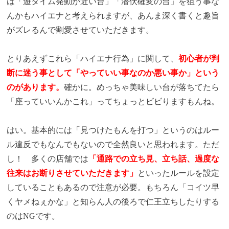
は「遊タイム発動が近い台」「潜伏確変の台」を狙う事な
んかもハイエナと考えられますが、あんま深く書くと趣旨
がズレるんで割愛させていただきます。
とりあえずこれら「ハイエナ行為」に関して、
初心者が判
断に迷う事として「やっていい事なのか悪い事か」という
のがあります。
確かに。めっちゃ美味しい台が落ちてたら
「座っていいんかこれ」ってちょっとビビりますもんね。
はい。基本的には「見つけたもんを打つ」というのはルー
ル違反でもなんでもないので全然良いと思われます。ただ
し！ 多くの店舗では
「通路での立ち見、立ち話、過度な
往来はお断りさせていただきます」
といったルールを設定
していることもあるので注意が必要。もちろん「コイツ早
くヤメねぇかな」と知らん人の後ろで仁王立ちしたりする
のはNGです。