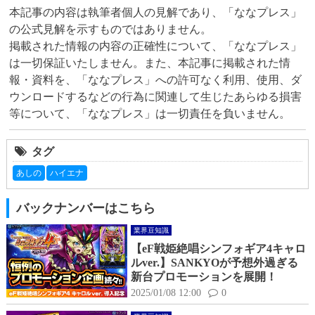
本記事の内容は執筆者個人の見解であり、「ななプレス」
の公式見解を示すものではありません。

掲載された情報の内容の正確性について、「ななプレス」
は一切保証いたしません。また、本記事に掲載された情
報・資料を、「ななプレス」への許可なく利用、使用、ダ
ウンロードするなどの行為に関連して生じたあらゆる損害
等について、「ななプレス」は一切責任を負いません。
タグ
あしの
ハイエナ
バックナンバーはこちら
業界豆知識
【eF戦姫絶唱シンフォギア4キャロ
ルver.】SANKYOが予想外過ぎる
新台プロモーションを展開！
2025/01/08 12:00
0