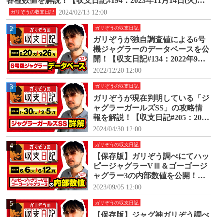
各種数値を解説！【収支日記#194：2023年11月14日(火)～1
1月20日(月)】
2024/02/13 12:00
ガリぞうの収支日記
2
ガリぞうの収支日記
ガリぞうが独自調査値による6号
機ジャグラーのデータベースを公
開！【収支日記#134：2022年9月2
0日(火)～9月26日(月)】
2022/12/20 12:00
3
ガリぞうの収支日記
ガリぞうが現在判明している「ジ
ャグラーガールズSS」の攻略情
報を解説！【収支日記#205：2024
年1月30日(火)～2024年2月5日
2024/04/30 12:00
(月)】
4
ガリぞうの収支日記
【保存版】ガリぞう調べにてハッ
ピージャグラーVⅢ＆ゴーゴージ
ャグラー3の内部数値を公開！
【収支日記#171：2023年6月6日
2023/09/05 12:00
(火)～6月12日(月)】
5
ガリぞうの収支日記
【保存版】ジャグ神ガリぞう調べ