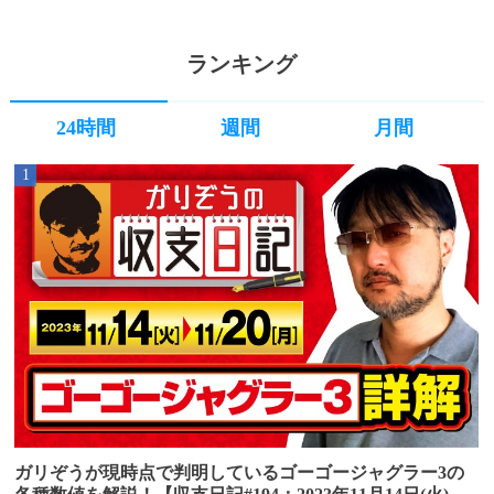
ランキング
24時間
週間
月間
1
ガリぞうが現時点で判明しているゴーゴージャグラー3の