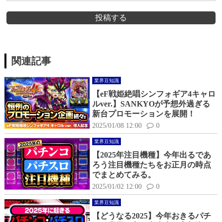
投稿する
関連記事
業界豆知識
【eF戦姫絶唱シンフォギア4キャロ
ルver.】SANKYOが予想外過ぎる
新台プロモーションを展開！
2025/01/08 12:00
0
業界豆知識
【2025年注目機種】今年出るであ
ろう注目機種たちをお正月の時点
でまとめてみる。
2025/01/02 12:00
0
業界豆知識
【どうなる2025】今年おきるパチ