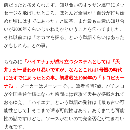
前だったと考えられます。知り合いのオッサン連中にメッ
セージを飛ばしたところ、ほとんど全員が「自分が打ち始
めた頃にはすでにあった」と回答。また最も古豪の知り合
いが2000年くらいじゃねえかということを仰ってました。
それ以前には「オカマを掘る」という単語くらいはあった
かもしれん。との事。
ちなみに
「ハイエナ」が成り立つシステムとしては「天
井」が一番わかり易いですが、なんとこれは1号機の時代
にはすでにあったとの事。初搭載は1986年の『トロピカー
ナ7』。
メーカーはメーシーです。筆者当時7歳。パチスロ
が全国共通仕様になった瞬間には速攻で天井が搭載されて
おるゆえ、「ハイエナ」という単語の発祥は【最も古い可
能性として】そこまで遡る可能性はあり。あくまでも可能
性の話ですけども。ソースがないので完全否定ができない
状況です。