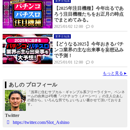
業界豆知識
【2025年注目機種】今年出るであ
ろう注目機種たちをお正月の時点
でまとめてみる。
2025/01/02 12:00
0
業界豆知識
【どうなる2025】今年おきるパチ
ンコ業界の主な出来事を妄想込み
で予測！
2025/01/01 12:00
0
もっと見る
あしの プロフィール
「浅草に住むサブカル・ギャンブル系フリーライター。ペンネ
ームの由来は4号機『バクチョウ（メーシー）』の主人公あし
の君から。いろんな所でちょいちょい書かせて頂いておりま
す。
Twitter
https://twitter.com/Slot_Ashino