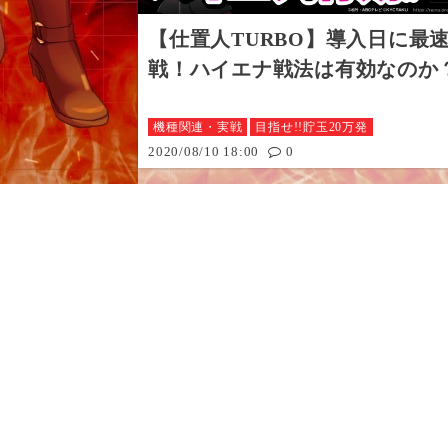
【仕置人TURBO】導入日に最
戦！ハイエナ戦法は有効なのか
機種関連・実戦
目指せ!!貯玉20万発
2020/08/10 18:00
0