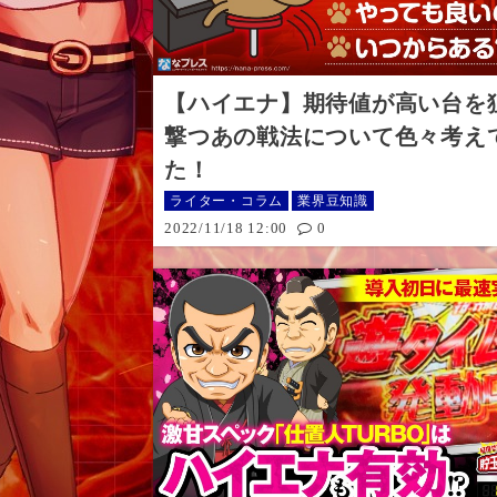
【ハイエナ】期待値が高い台を
撃つあの戦法について色々考え
た！
ライター・コラム
業界豆知識
2022/11/18 12:00
0