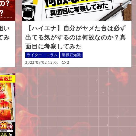
狙い
【ハイエナ】自分がヤメた台は必ず
てみ
出てる気がするのは何故なのか？真
面目に考察してみた
ライター・コラム
業界豆知識
2022/03/02 12:00
2