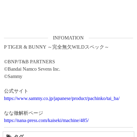
INFOMATION
P TIGER & BUNNY ～完全無欠WILDスペック～

©BNP/T&B PARTNERS

©Bandai Namco Sevens Inc.

©Sammy

https://www.sammy.co.jp/japanese/product/pachinko/tai_ba/
https://nana-press.com/kaiseki/machine/485/
タグ