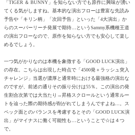
「TIGER ＆ BUNNY」を知らない方でも原作に興味が湧い
てくる気がしますね。
基本的な演出フローは
豊富な先読み
予告や「キリン柄」「次回予告」といった「4大演出」か
らのスーパーリーチ発展で期待…というSammy系機種王道
の演出フローなので、原作を知らない方でも安心して楽し
めるでしょう。
一つ気がかりなのは本機を象徴する「GOOD LUCK演出」
の存在。こちらは出現した時点で「4500発＋ラッシュ突入
チャレンジ」当選が濃厚と通常時における最強格の演出な
のですが、前述の通りその振り分けは55％。この演出の発
生割合次第では大当たり→昇格スクロールという通常ルー
トを辿った際の期待感が削がれてしまうんですよね…。ス
ペック面とのバランスを考慮するとその「GOOD LUCK演
出」がマイナスに働く可能性も…ということで☆は４つ
で。