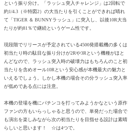
という振り分け。「ラッシュ突入チャレンジ」は2回転で
約1/4.3（※特図2）の大当たりを引くことができれば晴れ
て「
TIGER ＆ BUNNYラッシュ」に突入し、以後10R大当
たりが約81％で継続というゲーム性です。
現段階でリリースが予定されている4500発搭載機の多くは
初当たり時の駄目な振り分けが2Rや3Rという機種がほと
んどなので、ラッシュ突入時の破壊力はもちろんのこと初
当たりを含めオール10Rという安心感が本機最大の魅力と
いえるでしょう。しかし本機の場合その分ラッシュ突入率
が低めである点には注意。
本機の登場を機にパチンコを打ってみようかなという原作
ファンの方もいらっしゃると思うので、単発だった場合で
も演出を楽しみながら次の初当たりを目指せる設計は素晴
らしいと思います！ ☆は4つで。