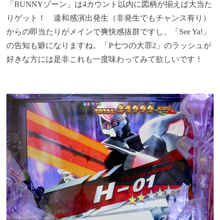
「BUNNYゾーン」は4カウント以内に図柄が揃えば大当た
りゲット！ 違和感演出発生（非発生でもチャンス有り）
からの即当たりがメインで爽快感抜群ですし、「See Ya!」
の告知も癖になりますね。「P七つの大罪2」のラッシュが
好きな方には是非これも一度味わってみて欲しいです！