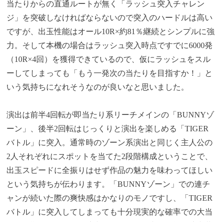
当たりからの直通ルートが無く「ラッシュ突入チャレン
ジ」を突破しなければならないので突入のハードルは高い
ですが、出玉性能はオール10R×約81％継続とシンプルに強
力。そして本機の場合はラッシュ突入時点ですでに6000発
（10R×4回）を獲得できているので、仮にラッシュをスル
ーしてしまっても「もう一発次の当たりを目指すか！」と
いう気持ちになれそうなのが良いなと思いました。
演出は前半4回転が即当たり系リーチメインの「BUNNYゾ
ーン」、後半2回転はじっくりと演出を楽しめる「TIGER
バトル」に突入。通常時のゾーン系演出と同じく主人公の
2人それぞれにスポットを当てた2段階構成ということで、
出玉スピードに全振りはせず作品の魅力を味わってほしい
という気持ちが伝わります。「BUNNYゾーン」での連チ
ャンが続いた際の爽快感はかなりのモノですし、「TIGER
バトル」に突入してしまっても十分現実的な確率での大当