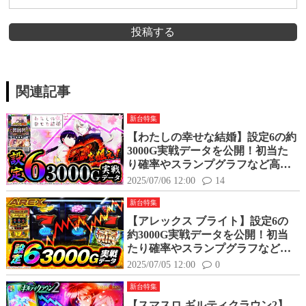
投稿する
関連記事
新台特集
【わたしの幸せな結婚】設定6の約
3000G実戦データを公開！初当た
り確率やスランプグラフなど高設
定の挙動はどんな感じ？
2025/07/06 12:00
14
新台特集
【アレックス ブライト】設定6の
約3000G実戦データを公開！初当
たり確率やスランプグラフなど高
設定の挙動はどんな感じ？
2025/07/05 12:00
0
新台特集
【スマスロ ギルティクラウン2】