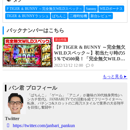
P TIGER ＆ BUNNY ～完全無欠WILDスペック～
Sammy
WILDボーナス
TIGER ＆ BUNNYラッシュ
ぱちんこ
二種時短機
新台レビュー
バックナンバーはこちら
新台特集
【P TIGER & BUNNY ～完全無欠
WILDスペック～】初当たり時の5
5％で4500発！「完全無欠WILDス
ペック」を徹底解説！
2022/12/12 12:00
0
もっと見る
パン君 プロフィール
「ぱちんこ」「ゲーム」「アニメ」が趣味の30代独身男性(ハ
ンカチ世代)。JANBARI.TVでの活動を経てフリーライターへ
転身。パチンコ&スロットの二両刀スタイルで業界の大谷翔平
を目指し奮闘中！
Twitter
https://twitter.com/janbari_pankun