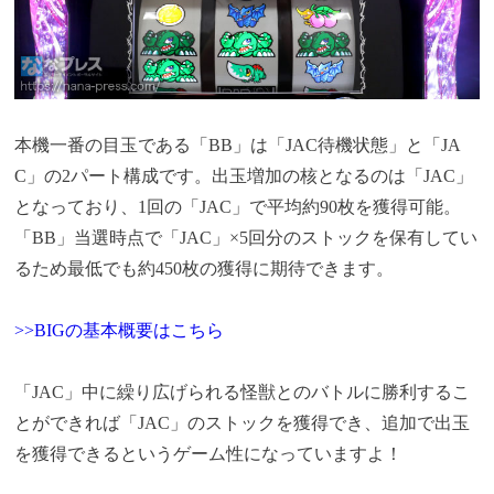
本機一番の目玉である「BB」は「JAC待機状態」と「JA
C」の2パート構成です。出玉増加の核となるのは「JAC」
となっており、1回の「JAC」で平均約90枚を獲得可能。
「BB」当選時点で「JAC」×5回分のストックを保有してい
るため最低でも約450枚の獲得に期待できます。
>>BIGの基本概要はこちら
「JAC」中に繰り広げられる怪獣とのバトルに勝利するこ
とができれば「JAC」のストックを獲得でき、追加で出玉
を獲得できるというゲーム性になっていますよ！