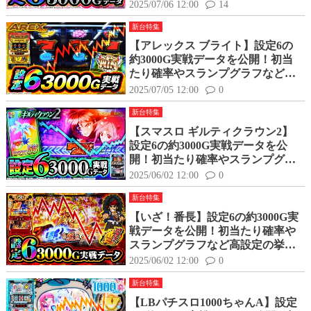
定の挙動はどんな感じ？
2025/07/06 12:00
14
新台特集
【アレックス ブライト】設定6の
約3000G実戦データを公開！初当
たり確率やスランプグラフなど高
設定の挙動はどんな感じ？
2025/07/05 12:00
0
新台特集
【スマスロ ギルティクラウン2】
設定6の約3000G実戦データを公
開！初当たり確率やスランプグラ
フなど高設定の挙動はどんな感
2025/06/02 12:00
0
じ？
新台特集
【いざ！番長】設定6の約3000G実
戦データを公開！初当たり確率や
スランプグラフなど高設定の挙動
はどんな感じ？
2025/06/02 12:00
0
新台特集
【LBパチスロ1000ちゃんA】設定