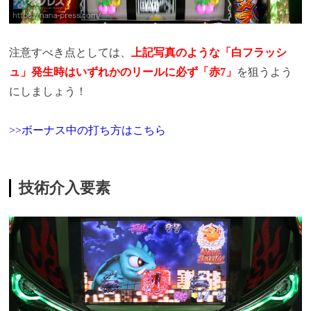
注意すべき点としては、
上記写真のような「白フラッシ
ュ」発生時はいずれかのリールに必ず「赤7」
を狙うよう
にしましょう！
>>ボーナス中の打ち方はこちら
技術介入要素