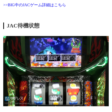
>>BIG中のJACゲーム詳細はこちら
JAC待機状態