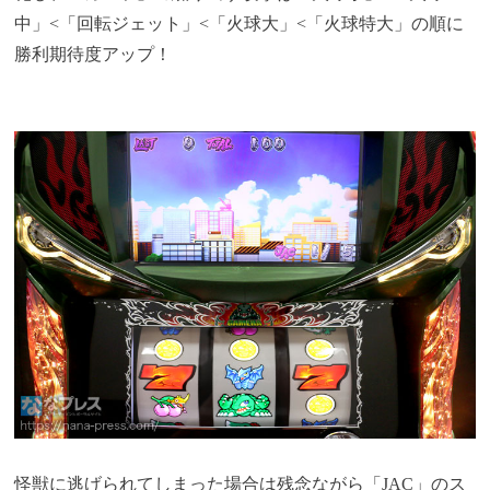
中」<「回転ジェット」<「火球大」<「火球特大」の順に
勝利期待度アップ！
怪獣に逃げられてしまった場合は残念ながら「JAC」のス