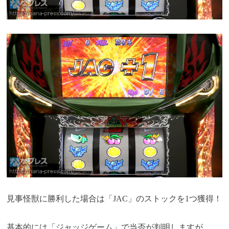
見事怪獣に勝利した場合は「JAC」のストックを1つ獲得！
基本的には「ジャッジゲーム」で当否が判明しますが、