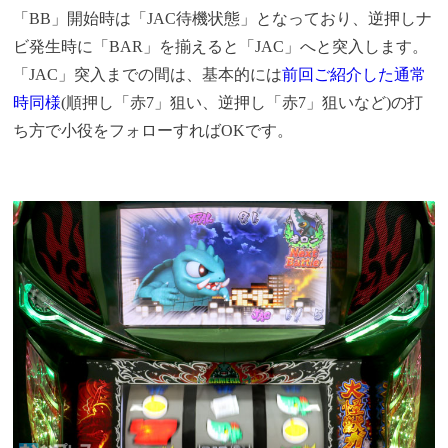
「BB」開始時は「JAC待機状態」となっており、逆押しナ
ビ発生時に「BAR」を揃えると「JAC」へと突入します。
「JAC」突入までの間は、基本的には
前回ご紹介した通常
時同様
(順押し「赤7」狙い、逆押し「赤7」狙いなど)の打
ち方で小役をフォローすればOKです。