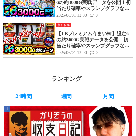
6の約3000G実戦データを公開！初
当たり確率やスランプグラフなど
高設定の挙動はどんな感じ？
2025/06/01 12:00
0
新台特集
【LBプレミアムうまい棒】設定6
の約3000G実戦データを公開！初
当たり確率やスランプグラフなど
高設定の挙動はどんな感じ？
2025/06/01 12:00
0
ランキング
24時間
週間
月間
1