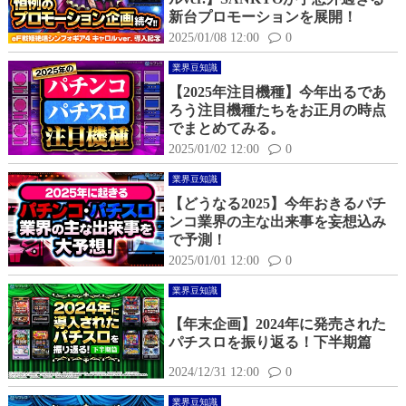
新台プロモーションを展開！
2025/01/08 12:00
0
業界豆知識
【2025年注目機種】今年出るであ
ろう注目機種たちをお正月の時点
でまとめてみる。
2025/01/02 12:00
0
業界豆知識
【どうなる2025】今年おきるパチ
ンコ業界の主な出来事を妄想込み
で予測！
2025/01/01 12:00
0
業界豆知識
【年末企画】2024年に発売された
パチスロを振り返る！下半期篇
2024/12/31 12:00
0
業界豆知識