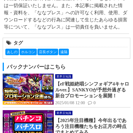
は一切保証いたしません。また、本記事に掲載された情
報・資料を、「ななプレス」への許可なく利用、使用、ダ
ウンロードするなどの行為に関連して生じたあらゆる損害
等について、「ななプレス」は一切責任を負いません。
タグ
あしの
ホルコン
店長ボタン
遠隔
バックナンバーはこちら
業界豆知識
【eF戦姫絶唱シンフォギア4キャロ
ルver.】SANKYOが予想外過ぎる
新台プロモーションを展開！
2025/01/08 12:00
0
業界豆知識
【2025年注目機種】今年出るであ
ろう注目機種たちをお正月の時点
でまとめてみる。