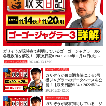
ガリぞうが現時点で判明しているゴーゴージャグラー3の
各種数値を解説！【収支日記#194：2023年11月14日(火)～1
1月20日(月)】
2024/02/13 12:00
ガリぞうの収支日記
2
ガリぞうの収支日記
ガリぞうが独自調査値による6号
機ジャグラーのデータベースを公
開！【収支日記#134：2022年9月2
0日(火)～9月26日(月)】
2022/12/20 12:00
3
ガリぞうの収支日記
ガリぞうが現在判明している「ジ