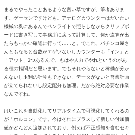
まるでやったことあるような言い草ですが、筆者ありま
す。ゲーセンですけども。アナログカウンターはだいたい
機械の奥にあるんでペンライトで照らしながらクリップボ
ードに書き写して事務所に戻って計算して、何か違算が出
たらもっかい確認に行って……と。でこれ、パチンコ屋さ
んともなると台数がエゲツないしカウンターも「イン」と
「アウト」2つあるんで、もはや人力でやれというのがあ
る種の拷問だと思います。でもそれやらないと稼働が分か
んないし玉利の計算もできない。データがないと営業計画
が立てられないし設定配分も無理。だから絶対必要な作業
なんですね。
はいこれを自動化してリアルタイムで可視化してくれるの
が「ホルコン」です。今はそれにプラスして新しい付加価
値がどんどん追加されており、例えば不正感知を含むセキ