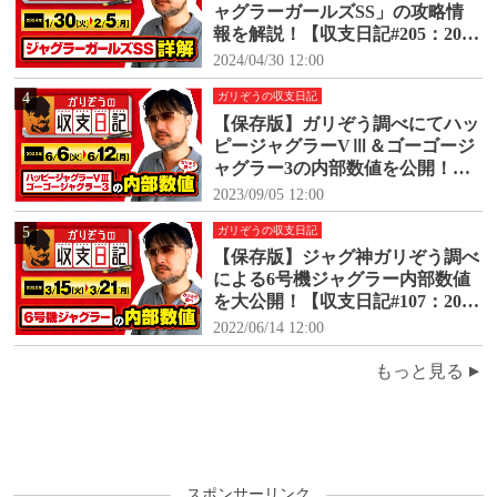
ャグラーガールズSS」の攻略情
報を解説！【収支日記#205：2024
年1月30日(火)～2024年2月5日
2024/04/30 12:00
(月)】
4
ガリぞうの収支日記
【保存版】ガリぞう調べにてハッ
ピージャグラーVⅢ＆ゴーゴージ
ャグラー3の内部数値を公開！
【収支日記#171：2023年6月6日
2023/09/05 12:00
(火)～6月12日(月)】
5
ガリぞうの収支日記
【保存版】ジャグ神ガリぞう調べ
による6号機ジャグラー内部数値
を大公開！【収支日記#107：2022
年3月15日(火)～3月21日(月)】
2022/06/14 12:00
もっと見る
スポンサーリンク