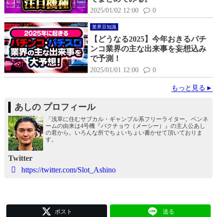
2025/01/02 12:00
0
業界豆知識
【どうなる2025】今年おきるパチ
ンコ業界の主な出来事を妄想込み
で予測！
2025/01/01 12:00
0
もっと見る
あしの プロフィール
「浅草に住むサブカル・ギャンブル系フリーライター。ペンネ
ームの由来は4号機『バクチョウ（メーシー）』の主人公あし
の君から。いろんな所でちょいちょい書かせて頂いておりま
す。
Twitter
https://twitter.com/Slot_Ashino
ポスト
送る