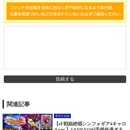
投稿する
関連記事
業界豆知識
【eF戦姫絶唱シンフォギア4キャロ
ルver.】SANKYOが予想外過ぎる