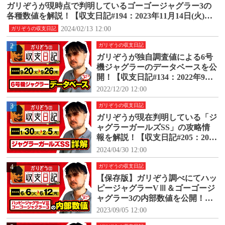
ガリぞうが現時点で判明しているゴーゴージャグラー3の
各種数値を解説！【収支日記#194：2023年11月14日(火)～1
1月20日(月)】
2024/02/13 12:00
ガリぞうの収支日記
2
ガリぞうの収支日記
ガリぞうが独自調査値による6号
機ジャグラーのデータベースを公
開！【収支日記#134：2022年9月2
0日(火)～9月26日(月)】
2022/12/20 12:00
3
ガリぞうの収支日記
ガリぞうが現在判明している「ジ
ャグラーガールズSS」の攻略情
報を解説！【収支日記#205：2024
年1月30日(火)～2024年2月5日
2024/04/30 12:00
(月)】
4
ガリぞうの収支日記
【保存版】ガリぞう調べにてハッ
ピージャグラーVⅢ＆ゴーゴージ
ャグラー3の内部数値を公開！
【収支日記#171：2023年6月6日
2023/09/05 12:00
(火)～6月12日(月)】