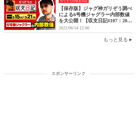
5
ガリぞうの収支日記
【保存版】ジャグ神ガリぞう調べ
による6号機ジャグラー内部数値
を大公開！【収支日記#107：2022
年3月15日(火)～3月21日(月)】
2022/06/14 12:00
もっと見る
スポンサーリンク