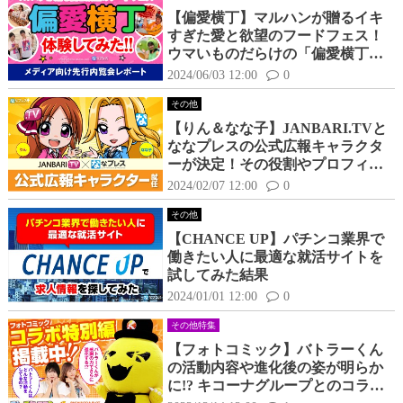
【偏愛横丁】マルハンが贈るイキ
すぎた愛と欲望のフードフェス！
ウマいものだらけの「偏愛横丁」
を体験してきた！
2024/06/03 12:00
0
その他
【りん＆なな子】JANBARI.TVと
ななプレスの公式広報キャラクタ
ーが決定！その役割やプロフィー
ルをご紹介
2024/02/07 12:00
0
その他
【CHANCE UP】パチンコ業界で
働きたい人に最適な就活サイトを
試してみた結果
2024/01/01 12:00
0
その他特集
【フォトコミック】バトラーくん
の活動内容や進化後の姿が明らか
に!? キコーナグループとのコラボ