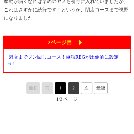
挙動が弱くなれば早めのヤメも視野に入れていましたが、
これはさすがに続行です！というか、閉店コースまで視野
になりました！
2ページ目
閉店までブン回しコース！単独REGが圧倒的に設定
6！
最初
前
1
2
次
最後
1
/2 ページ