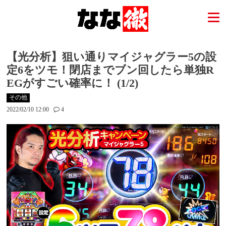
【光分析】狙い通りマイジャグラー5の設
定6をツモ！閉店までブン回したら単独R
EGがすごい確率に！ (1/2)
その他
2022/02/10 12:00
4