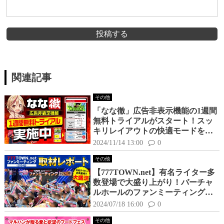
投稿する
関連記事
その他
「なな徹」広告非表示機能の1週間
無料トライアルがスタート！スッ
キリレイアウトの快適モードを体
感してみよう！
2024/11/14 13:00
0
その他
【777TOWN.net】有名ライター多
数登場で大盛り上がり！バーチャ
ルホールのファンミーティングが
面白かった！
2024/07/18 16:00
0
その他