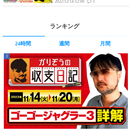
特別編をJANBARI.TVアプリにて
2022/12/14 12:00
1
掲載中！
ランキング
24時間
週間
月間
1