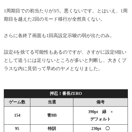
1周期目での初当たりが3/5。悪くないです。とはいえ、1周
期目を越えた2回のモード移行が全然良くない。
さらに各終了画面も1回高設定示唆の弱が出たのみ。
設定4を捨てる可能性もあるのですが、さすがに設定6狙い
として追うには足りないところが多いと判断し、大きくプ
ラスな内に見切って早めのヤメとなりました。
押忍！番長ZERO
ゲーム数
当選
備考
390pt 緑 ×
154
青BB
デフォルト
95
特訓
230pt ◯