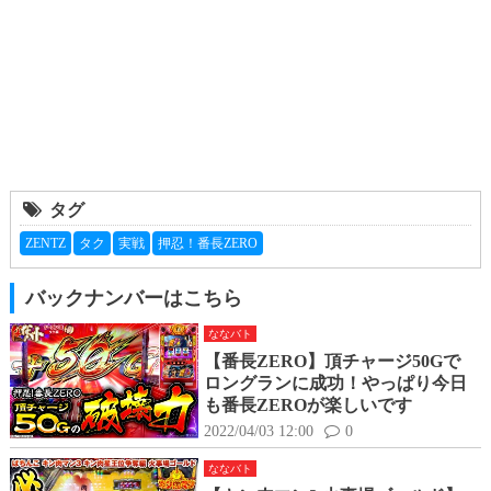
タグ
ZENTZ
タク
実戦
押忍！番長ZERO
バックナンバーはこちら
ななバト
【番長ZERO】頂チャージ50Gで
ロングランに成功！やっぱり今日
も番長ZEROが楽しいです
2022/04/03 12:00
0
ななバト