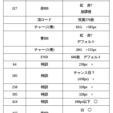
虹 赤7
117
赤BB
放課後
頂ロード
投資276枚
チャージ(青)
81G +585pt
虹 赤7
青BB
デフォルト
チャージ(青)
20G +155pt
END
686枚 デフォルト
64
特訓
230pt ×
チャンス目？
185
特訓
(430pt) ×
258
特訓
320pt ×
395
特訓
320pt ×
424
特訓
100pt以下 ◯
白 ◯