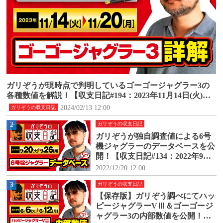
ガリぞうが現時点で判明しているゴーゴージャグラー3の
各種数値を解説！【収支日記#194：2023年11月14日(火)～1
1月20日(月)】
2024/02/13 12:00
ガリぞうの収支日記
2
ガリぞうの収支日記
ガリぞうが独自調査値による6号
機ジャグラーのデータベースを公
開！【収支日記#134：2022年9月2
0日(火)～9月26日(月)】
2022/12/20 12:00
3
ガリぞうの収支日記
【保存版】ガリぞう調べにてハッ
ピージャグラーVⅢ＆ゴーゴージ
ャグラー3の内部数値を公開！