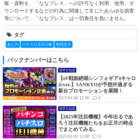
報・資料を、「ななプレス」への許可なく利用、使用、ダ
ウンロードするなどの行為に関連して生じたあらゆる損害
等について、「ななプレス」は一切責任を負いません。
タグ
あしの
パチスロ北斗の拳
初代北斗
バックナンバーはこちら
業界豆知識
【eF戦姫絶唱シンフォギア4キャロ
ルver.】SANKYOが予想外過ぎる
新台プロモーションを展開！
2025/01/08 12:00
0
業界豆知識
【2025年注目機種】今年出るであ
ろう注目機種たちをお正月の時点
でまとめてみる。
2025/01/02 12:00
0