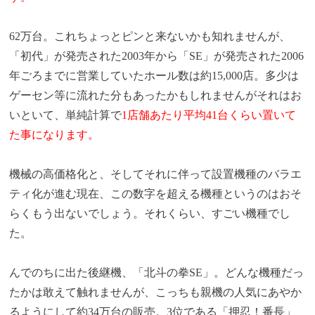
62万台。これちょっとピンと来ないかも知れませんが、
「初代」が発売された2003年から「SE」が発売された2006
年ごろまでに営業していたホール数は約15,000店。多少は
ゲーセン等に流れた分もあったかもしれませんがそれはお
いといて、単純計算で
1店舗あたり平均41台くらい置いて
た事になります。
機械の高価格化と、そしてそれに伴って設置機種のバラエ
ティ化が進む現在、この数字を超える機種というのはおそ
らくもう出ないでしょう。それくらい、すごい機種でし
た。
んでのちに出た後継機、「北斗の拳SE」。どんな機種だっ
たかは敢えて触れませんが、こっちも親機の人気にあやか
るようにして約34万台の販売。3位である「押忍！番長」