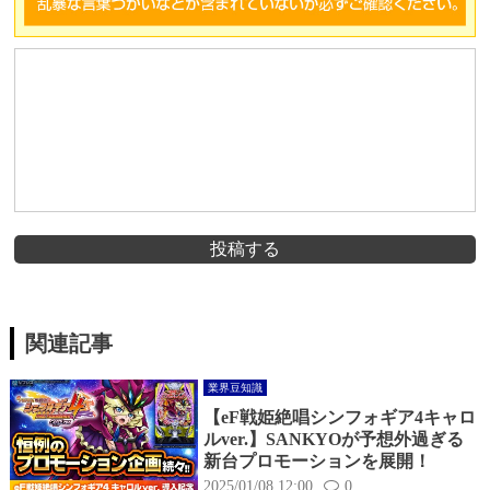
投稿する
関連記事
業界豆知識
【eF戦姫絶唱シンフォギア4キャロ
ルver.】SANKYOが予想外過ぎる
新台プロモーションを展開！
2025/01/08 12:00
0