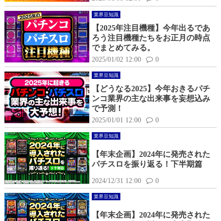
業界豆知識
【2025年注目機種】今年出るであ
ろう注目機種たちをお正月の時点
でまとめてみる。
2025/01/02 12:00
0
業界豆知識
【どうなる2025】今年おきるパチ
ンコ業界の主な出来事を妄想込み
で予測！
2025/01/01 12:00
0
業界豆知識
【年末企画】2024年に発売された
パチスロを振り返る！下半期篇
2024/12/31 12:00
0
業界豆知識
【年末企画】2024年に発売された