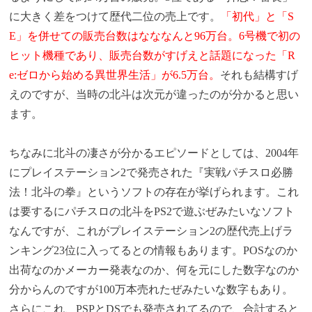
に大きく差をつけて歴代二位の売上です。
「初代」と「S
E」を併せての販売台数はなななんと96万台。6号機で初の
ヒット機種であり、販売台数がすげえと話題になった「R
e:ゼロから始める異世界生活」が6.5万台。
それも結構すげ
えのですが、当時の北斗は次元が違ったのが分かると思い
ます。
ちなみに北斗の凄さが分かるエピソードとしては、2004年
にプレイステーション2で発売された『実戦パチスロ必勝
法！北斗の拳』というソフトの存在が挙げられます。これ
は要するにパチスロの北斗をPS2で遊ぶぜみたいなソフト
なんですが、これがプレイステーション2の歴代売上げラ
ンキング23位に入ってるとの情報もあります。POSなのか
出荷なのかメーカー発表なのか、何を元にした数字なのか
分からんのですが100万本売れたぜみたいな数字もあり。
さらにこれ、PSPとDSでも発売されてるので、合計すると