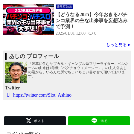
業界豆知識
【どうなる2025】今年おきるパチ
ンコ業界の主な出来事を妄想込み
で予測！
2025/01/01 12:00
0
もっと見る
あしの プロフィール
「浅草に住むサブカル・ギャンブル系フリーライター。ペンネ
ームの由来は4号機『バクチョウ（メーシー）』の主人公あし
の君から。いろんな所でちょいちょい書かせて頂いておりま
す。
Twitter
https://twitter.com/Slot_Ashino
ポスト
送る
コメント一覧 (6)