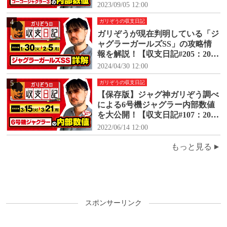
【収支日記#171：2023年6月6日
2023/09/05 12:00
(火)～6月12日(月)】
4
ガリぞうの収支日記
ガリぞうが現在判明している「ジ
ャグラーガールズSS」の攻略情
報を解説！【収支日記#205：2024
年1月30日(火)～2024年2月5日
2024/04/30 12:00
(月)】
5
ガリぞうの収支日記
【保存版】ジャグ神ガリぞう調べ
による6号機ジャグラー内部数値
を大公開！【収支日記#107：2022
年3月15日(火)～3月21日(月)】
2022/06/14 12:00
もっと見る
スポンサーリンク