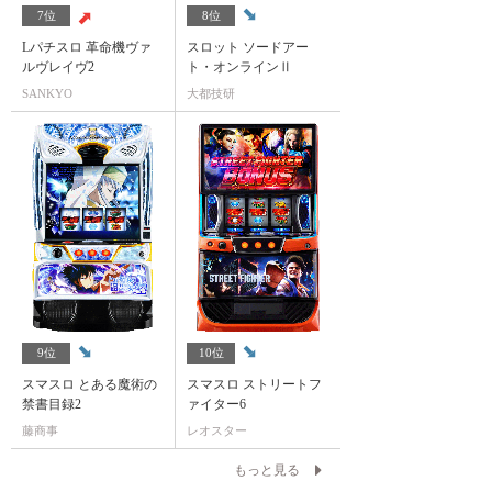
7位
8位
Lパチスロ 革命機ヴァ
スロット ソードアー
ルヴレイヴ2
ト・オンラインⅡ
SANKYO
大都技研
9位
10位
スマスロ とある魔術の
スマスロ ストリートフ
禁書目録2
ァイター6
藤商事
レオスター
もっと見る