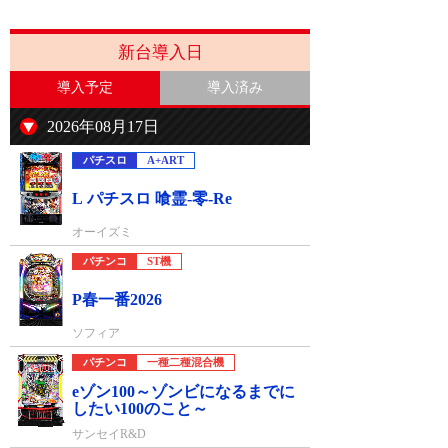
新台導入日
導入予定
導入済み
2026年08月17日
パチスロ
A+ART
L パチスロ 喰霊-零-Re
オーイズミ
パチンコ
ST機
P春一番2026
ソフィア
パチンコ
一種二種混合機
eゾン100～ゾンビになるまでに
したい100のこと～
サンセイR&D