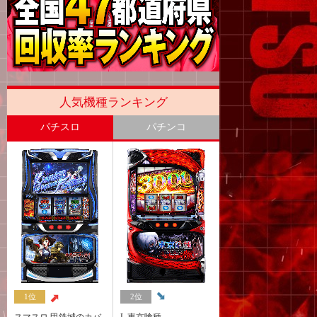
人気機種ランキング
パチスロ
パチンコ
1位
2位