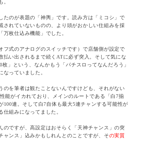
も。
したのが表題の「神輿」です。読み方は「ミコシ」で
載されていないものの、より頭がおかしい仕組みを採
「万枚仕込み機能」でした。
オフ式のアナログのスイッチです）で店舗側が設定で
数払い出されるまで続くATに必ず突入。そして気にな
0,000枚」という、なんかもう「パチスロってなんだろう」
になっていました。
うのを筆者は観たことないんですけども、それがない
ン性能がイカれており、メインのルートである「白7揃
100連。そして白7自体も最大5連チャンする可能性が
る仕組みになってました。
んのですが、高設定はおそらく「天神チャンス」の突
チャンス」込みかもしれんとのことですが、そ
の実質