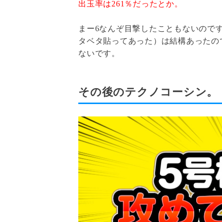
出玉率は261％だったとか。
まー6なんぞ目撃したこともないので
タベタ貼ってあった）は結構あったの
ないです。
その後のテクノコーシン。