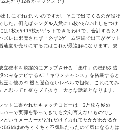
ムあたり12枚がマックスです
払い出しにすればいいのですが、そこで出てくるのが役物
でした。例えばシングル入賞に15枚の払い出しをつけ
には1枚がけ15枚がゲットできるわけで、合計すると2
やハズレに邪魔されず「必ず2ゲーム連続で出玉がゲット
増速度を売りにするにはこれが最適解になります。規
成立確率を飛躍的にアップさせる「集中」の機能を盛
役のみをナビするAT「キワメチャンス」を搭載すると
出玉も他のAT機と遜色ないレベルで担保。これにてみ
」と思ってた壁をブチ抜き、大きな話題となります。
レットに書かれたキャッチコピーは「2万枚を極め
ルバーで実弾を撃ってきても文句言えないものでし
ンというメーカーがどれだけイカれてたかがわかるか
のBGMはめちゃくちゃ不気味だったので気になる方は