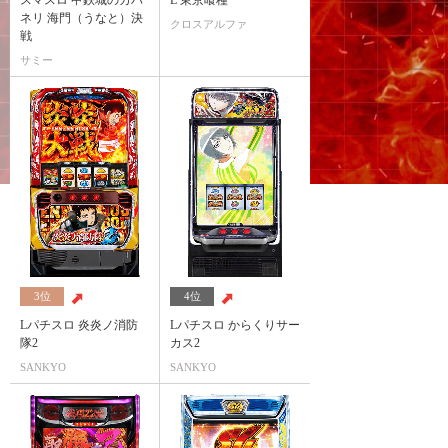
スマスロ 甲鉄城のカバ
L 東京喰種
ネリ 海門（うなと）決
クロスアルファ
戦
サミー
3位
4位
Lパチスロ 炎炎ノ消防
Lパチスロ からくりサー
隊2
カス2
SANKYO
SANKYO