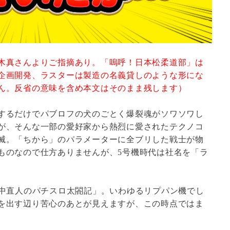
木真さんよりご指摘あり。「嗚呼！日本松柔道部」は
企画開発、ラスターは製造の名義貸しのような形にな
ん。反省の意味を含め本文はそのまま残します）
するだけでパブロフの犬のごとく爆裂魂がソワソワし
が、そんな一部の愛好家から熱烈に愛されたテクノコ
滅。「ちから」のパラメーターに全ブリした戦士が物
ものなので仕方ありませんが、5号機時代は社名を「ラ
竹中直人のパチスロ太閤記」。いわゆるリプパン機でし
を出す辺り苦心のあとが見えますが、この時点ではま