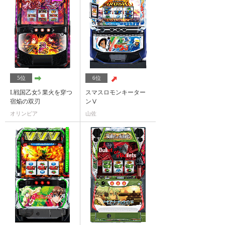
5位
6位
L戦国乙女5 業火を穿つ
スマスロモンキーター
宿焔の双刃
ンⅤ
オリンピア
山佐