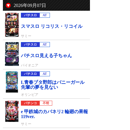
2026年09月07日
パチスロ
AT
スマスロ リコリス・リコイル
サミー
パチスロ
AT
パチスロ見える子ちゃん
パイオニア
パチスロ
AT
L青春ブタ野郎はバニーガール
先輩の夢を見ない
オリンピア
パチンコ
不明
e 甲鉄城のカバネリ2 輪廻の果報
119ver.
サミー