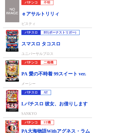
パチンコ
不明
ｅアサルトリリィ
ビスティ
パチスロ
BT(ボーナストリガー)
スマスロ タコスロ
ユニバーサルブロス
パチンコ
二種機
PA 愛の不時着 99スイート ver.
メーシー
パチスロ
AT
Lパチスロ 彼女、お借りします
SANKYO
パチンコ
ST機
PA大海物語Withアグネス・ラム