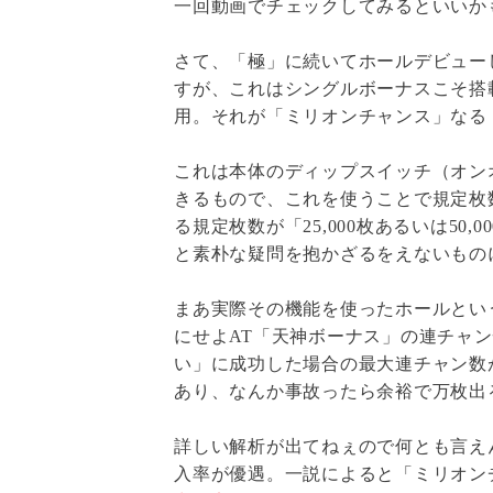
一回動画でチェックしてみるといいか
さて、「極」に続いてホールデビュー
すが、これはシングルボーナスこそ搭
用。それが「ミリオンチャンス」なる
これは本体のディップスイッチ（オン
きるもので、これを使うことで規定枚
る規定枚数が「25,000枚あるいは5
と素朴な疑問を抱かざるをえないもの
まあ実際その機能を使ったホールとい
にせよAT「天神ボーナス」の連チャ
い」に成功した場合の最大連チャン数が
あり、なんか事故ったら余裕で万枚出
詳しい解析が出てねぇので何とも言え
入率が優遇。一説によると「ミリオン