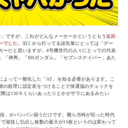
ン」ですが、これがどんなメーカーかというともう
近距
ーでした。
旧くから打ってる諸先輩にとっては「デー
カーだと思いますが、4号機世代の人々にとっての代表
極」「神輿」「MSガンダム」「セブンスナイパー」あた
によって一般化した「AT」を知る必要があります。こ
側の処理に設定差をつけることで保通協のチェックを
実際は150％くらいあったりとかがザラにあるみたい
小役」がバンバン揃うだけです。幾ら当時が狂った時代
けで遊技し払出し枚数の最大が15枚というのは変わって