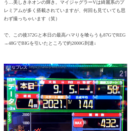
う…美しきネオンの輝き。マイジャグラーVは綺麗系のプ
レミアムが多く搭載されていますが、何回も見ていても思
わず撮っちゃいます（笑）
で、この後372Gと本日の最高ハマりを喰らうも87GでREG
→48GでBIGを引いたところで約2000G到達↓