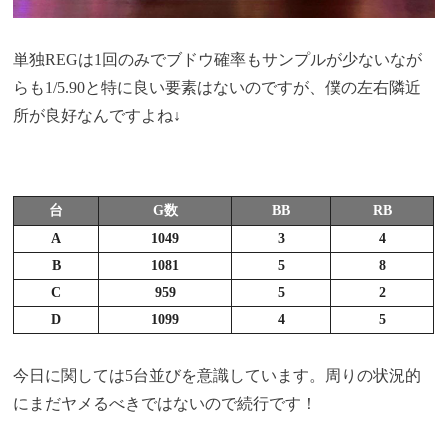
単独REGは1回のみでブドウ確率もサンプルが少ないなが
らも1/5.90と特に良い要素はないのですが、僕の左右隣近
所が良好なんですよね↓
台
G数
BB
RB
A
1049
3
4
B
1081
5
8
C
959
5
2
D
1099
4
5
今日に関しては5台並びを意識しています。周りの状況的
にまだヤメるべきではないので続行です！