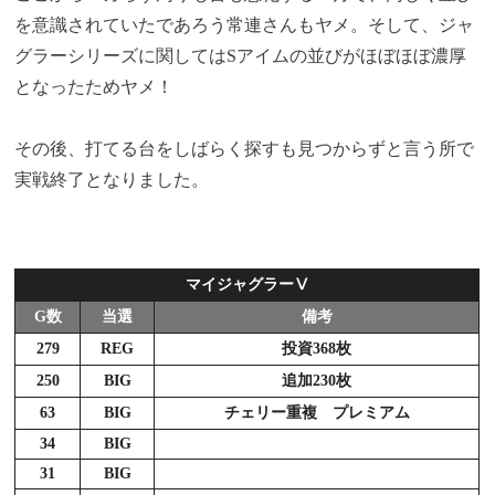
を意識されていたであろう常連さんもヤメ。そして、ジャ
グラーシリーズに関してはSアイムの並びがほぼほぼ濃厚
となったためヤメ！
その後、打てる台をしばらく探すも見つからずと言う所で
実戦終了となりました。
マイジャグラーⅤ
G数
当選
備考
279
REG
投資368枚
250
BIG
追加230枚
63
BIG
チェリー重複 プレミアム
34
BIG
31
BIG