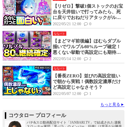
【リゼロ】撃破1個ストックのお宝
台を天井狙いで打ってみたら、死
に戻りでおねだりアタックがルー
プ！？
2022/05/21 12:00
0
ななバト
【まどマギ前後編】ほむらダブル
揃いでワルプル80%ループ確定！
悪くない挙動で高設定にも期待で
きる！？
2022/05/14 12:00
2
ななバト
【番長ZERO】並びの高設定狙い
で朝から実戦！偶数設定濃厚だけ
ど高設定じゃなさそう？
2022/05/07 12:00
1
もっと見る
コウタロー プロフィール
パチ&スロ動画配信サイト「JANBARI.TV」で結成された凄腕
スロッター軍団「黒バラ」のメンバー。目押しは苦手だが勝率