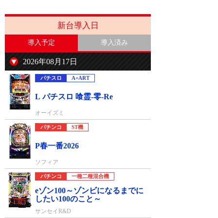
新台導入日
導入予定
導入済み
2026年08月17日
パチスロ
A+ART
L パチスロ 喰霊-零-Re
オーイズミ
パチンコ
ST機
P春一番2026
ソフィア
パチンコ
一種二種混合機
eゾン100～ゾンビになるまでに
したい100のこと～
サンセイR&D