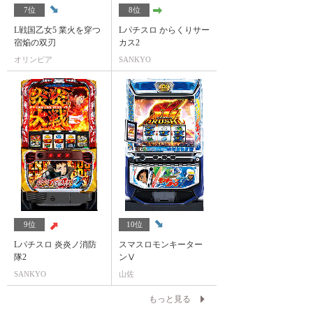
7位
8位
L戦国乙女5 業火を穿つ
Lパチスロ からくりサー
宿焔の双刃
カス2
オリンピア
SANKYO
9位
10位
Lパチスロ 炎炎ノ消防
スマスロモンキーター
隊2
ンⅤ
SANKYO
山佐
もっと見る