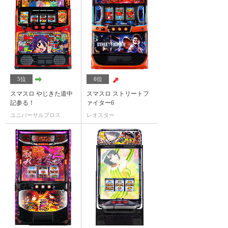
5位
6位
スマスロ やじきた道中
スマスロ ストリートフ
記参る！
ァイター6
ユニバーサルブロス
レオスター