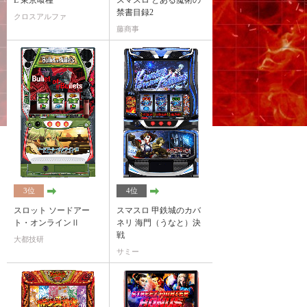
L 東京喰種
スマスロ とある魔術の
禁書目録2
クロスアルファ
藤商事
3位
4位
スロット ソードアー
スマスロ 甲鉄城のカバ
ト・オンラインⅡ
ネリ 海門（うなと）決
戦
大都技研
サミー