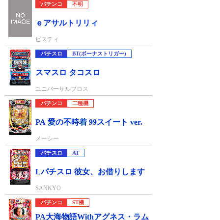
パチンコ
不明
ｅアサルトリリィ
ビスティ
パチスロ
BT(ボーナストリガー)
スマスロ タコスロ
ユニバーサルブロス
パチンコ
二種機
PA 愛の不時着 99スイート ver.
メーシー
パチスロ
AT
Lパチスロ 彼女、お借りします
SANKYO
パチンコ
ST機
PA大海物語Withアグネス・ラム