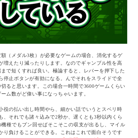
定額（メダル3枚）が必要なゲームの場合、消化するゲ
が増えたり減ったりします。なのでギャンブル性を高
端まで短くすれば良い。極論すると、レバーを押下した
ら停止ボタンが有効になる。んでそれをスライドで全
切ると思います。この場合一時間で3600ゲームくらい
ゲーム数がど偉い事になっちゃいます。
小役の払い出し時間やら、細かい話でいうとスベリ時
も、それでも諸々込みで2秒か、遅くとも3秒以内くら
％の機種でもブン回せばそこそこの収支が出るし、マイル
かり負けることができる。これはこれで面白そうです