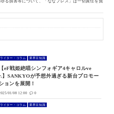
らゆる損害等について、「ななプレス」は一切責任を負
ら
ライター・コラム
業界豆知識
【eF戦姫絶唱シンフォギア4キャロルve
r.】SANKYOが予想外過ぎる新台プロモー
ションを展開！
2025/01/08 12:00
0
ライター・コラム
業界豆知識