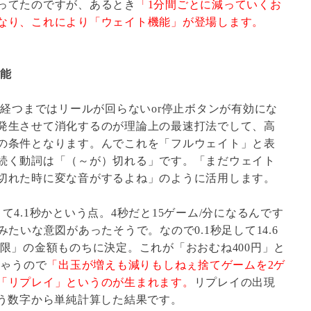
ってたのですが、あるとき
「1分間ごとに減っていくお
なり、これにより「ウェイト機能」が登場します。
機能
秒経つまではリールが回らないor停止ボタンが有効にな
発生させて消化するのが理論上の最速打法でして、高
の条件となります。んでこれを「フルウェイト」と表
続く動詞は「（～が）切れる」です。「まだウェイト
切れた時に変な音がするよね」のように活用します。
4.1秒かという点。4秒だと15ゲーム/分になるんです
たいな意図があったそうで。なので0.1秒足して14.6
限」の金額ものちに決定。これが「おおむね400円」と
ちゃうので
「出玉が増えも減りもしねぇ捨てゲームを2ゲ
「リプレイ」というのが生まれます。
リプレイの出現
6という数字から単純計算した結果です。