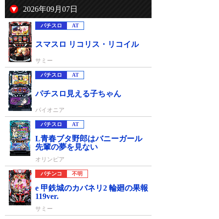
2026年09月07日
パチスロ
AT
スマスロ リコリス・リコイル
サミー
パチスロ
AT
パチスロ見える子ちゃん
パイオニア
パチスロ
AT
L青春ブタ野郎はバニーガール
先輩の夢を見ない
オリンピア
パチンコ
不明
e 甲鉄城のカバネリ2 輪廻の果報
119ver.
サミー