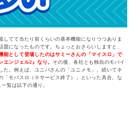
載してて当たり前くらいの基本機能になりつつありま
話題になったものです。ちょっとおさらいしますと、
機能として登場したのはサミーさんの「マイスロ」で
ンエンジェル2』なり。
その後、各社とも独自のモバイ
した。例えば、ユニバさんの「ユニメモ」、続いてネ
の「モバスロ（※サービス終了）」といった具合。な
ビス一覧は以下の通り。