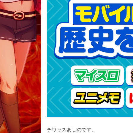
チワッスあしのです。