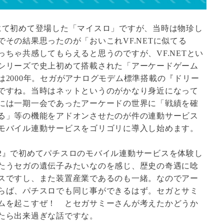
にて初めて登場した「マイスロ」ですが、当時は物珍し
その結果思ったのが「おいこれVF.NETに似てる
ちゃ共感してもらえると思うのですが、VF.NETとい
シリーズで史上初めて搭載された「アーケードゲーム
2000年。セガがアナログモデム標準搭載の『ドリー
ですね。当時はネットというのがかなり身近になって
には一期一会であったアーケードの世界に「戦績を確
る」等の機能をアドオンさせたのが件の連動サービス
モバイル連動サービスをゴリゴリに導入し始めます。
2』で初めてパチスロのモバイル連動サービスを体験し
たうセガの遺伝子みたいなのを感じ、歴史の奇遇に唸
スですし、また装置産業であるのも一緒。なのでアー
らば、パチスロでも同じ事ができるはず。セガとサミ
ムを起こすぜ！ とセガサミーさんが考えたかどうか
たら出来過ぎな話ですな。