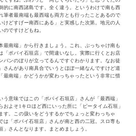
倒的に南西諸島です。全く違う。というわけで南も西
れ筆者最南端も最西端も両方とも行ったことあるので
いけどすげー南西にある」と実感した次第。地元の人
いのですけどもね。
本最南端」から行きましょう。これ、ぶっちゃけ南も
は「ポパイ石垣店」で間違いなし。実際に行くとお店
ンバンのぼりが立ってるんですぐわかります。なお徒
」さんがあり南具合でいうとほぼ一緒なんですけど道
「最南端」かどうかが変わっちゃったという非常に惜
いう意味ではこの「ポパイ石垣店」さんが「最西端」
らおよそ1キロほど西にいった所に「ピータイム石垣」
ます。この扱いをどうするかでちょっと変わっちゃ
では「ポパイ石垣店」さんが南と西の二冠。スロ専も
垣」さんとなります。まとめましょう。