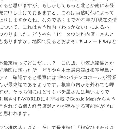
てると思いますが、もしかしてもっと北とか南に未登
先に申し上げておきますと、これは当然時代によって
りしますからね。なのであくまで2022年7月現在の情
について。これはもう稚内（わっかない）にあるハ
つかりました。どうやら「ピータウン稚内店」さんと
もありますが、地図で見るとおよそ1キロメートルほど
本最東端ってどこだ……？ この辺、小笠原諸島とか
で地図に頼った所、どうやら本土最東端は根室半島と
か？ 確認すると根室には4件のパチンコホールが営業
んが最東端であるようです。根室市内から外れても岬
すが、そっち側にはどうもパチ屋さんは無いようで
ずP-WORLDにも非掲載でGoogle Mapsからもう
営されてる個人経営店舗とかが存在する可能性がゼロ
と思われます。
ウン稚内店」さん。そして最東端は「根室ひまわりさ