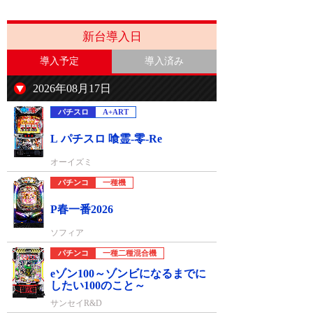
新台導入日
導入予定
導入済み
2026年08月17日
パチスロ
A+ART
L パチスロ 喰霊-零-Re
オーイズミ
パチンコ
一種機
P春一番2026
ソフィア
パチンコ
一種二種混合機
eゾン100～ゾンビになるまでに
したい100のこと～
サンセイR&D