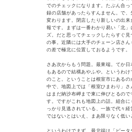
でのチェックになります。たぶん合っ
録の店舗があったらすんません。で、
変わります。閉店したり新しいの出来た
報です。まずは一番わかり易い「北」
ズ。だと思ってチェックしたらすぐ見
の事。近隣には大手のチェーン店さん
の差で極北に位置しておるようです。
さあ次からもう問題。最東端。てか日
もあるので結構あやふや。というわけ
のこと。ということは根室市にあるの
中で、地図上では「根室ひまわり」さ
はまだ納沙布岬まで東に伸びとるので
す。ですがこれも地図上の話。組合にも属さ
っかり見逃されている、一族で代々経
ではないとはいえ、まあ限りなく低い
というわけでまず、最北端は「ピータ