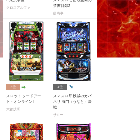
L 東京喰種
スマスロ とある魔術の
禁書目録2
クロスアルファ
藤商事
3位
4位
スロット ソードアー
スマスロ 甲鉄城のカバ
ト・オンラインⅡ
ネリ 海門（うなと）決
戦
大都技研
サミー