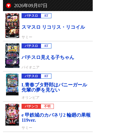
2026年09月07日
パチスロ
AT
スマスロ リコリス・リコイル
サミー
パチスロ
AT
パチスロ見える子ちゃん
パイオニア
パチスロ
AT
L青春ブタ野郎はバニーガール
先輩の夢を見ない
オリンピア
パチンコ
不明
e 甲鉄城のカバネリ2 輪廻の果報
119ver.
サミー