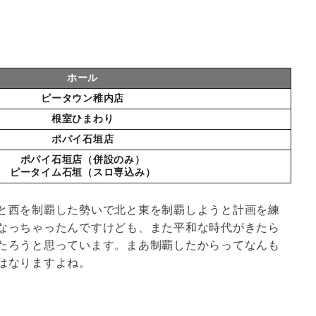
ホール
ピータウン稚内店
根室ひまわり
ポパイ石垣店
ポパイ石垣店（併設のみ）
ピータイム石垣（スロ専込み）
と西を制覇した勢いで北と東を制覇しようと計画を練
なっちゃったんですけども、また平和な時代がきたら
たろうと思っています。まあ制覇したからってなんも
はなりますよね。