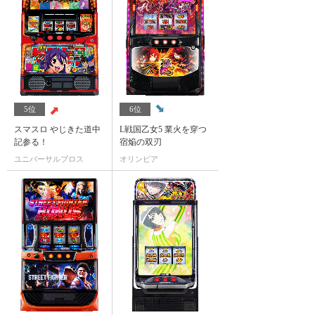
5位
6位
スマスロ やじきた道中
L戦国乙女5 業火を穿つ
記参る！
宿焔の双刃
ユニバーサルブロス
オリンピア