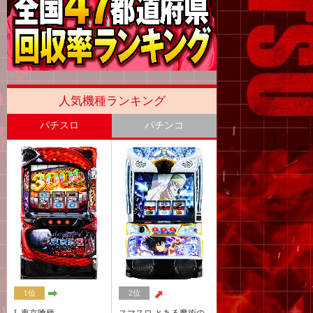
人気機種ランキング
パチスロ
パチンコ
1位
2位