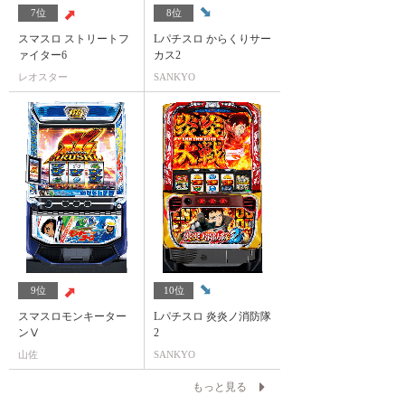
7位
8位
スマスロ ストリートフ
Lパチスロ からくりサー
ァイター6
カス2
レオスター
SANKYO
9位
10位
スマスロモンキーター
Lパチスロ 炎炎ノ消防隊
ンⅤ
2
山佐
SANKYO
もっと見る