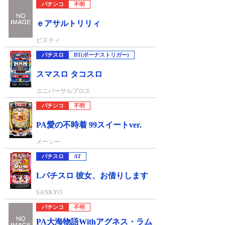
パチンコ
不明
ｅアサルトリリィ
ビスティ
パチスロ
BT(ボーナストリガー)
スマスロ タコスロ
ユニバーサルブロス
パチンコ
不明
PA愛の不時着 99スイートver.
メーシー
パチスロ
AT
Lパチスロ 彼女、お借りします
SANKYO
パチンコ
不明
PA大海物語Withアグネス・ラム