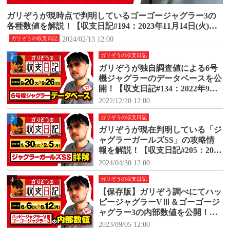
ガリぞうが現時点で判明しているゴーゴージャグラー3の
各種数値を解説！【収支日記#194：2023年11月14日(火)～1
1月20日(月)】
2024/02/13 12:00
ガリぞうの収支日記
2
ガリぞうの収支日記
ガリぞうが独自調査値による6号
機ジャグラーのデータベースを公
開！【収支日記#134：2022年9月2
0日(火)～9月26日(月)】
2022/12/20 12:00
3
ガリぞうの収支日記
ガリぞうが現在判明している「ジ
ャグラーガールズSS」の攻略情
報を解説！【収支日記#205：2024
年1月30日(火)～2024年2月5日
2024/04/30 12:00
(月)】
4
ガリぞうの収支日記
【保存版】ガリぞう調べにてハッ
ピージャグラーVⅢ＆ゴーゴージ
ャグラー3の内部数値を公開！
【収支日記#171：2023年6月6日
2023/09/05 12:00