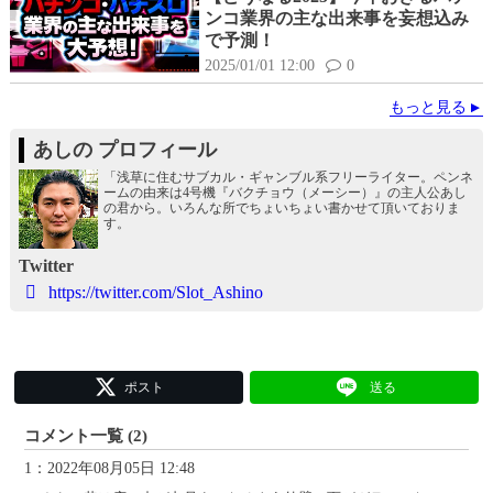
ンコ業界の主な出来事を妄想込み
で予測！
2025/01/01 12:00
0
もっと見る
あしの プロフィール
「浅草に住むサブカル・ギャンブル系フリーライター。ペンネ
ームの由来は4号機『バクチョウ（メーシー）』の主人公あし
の君から。いろんな所でちょいちょい書かせて頂いておりま
す。
Twitter
https://twitter.com/Slot_Ashino
ポスト
送る
コメント一覧 (2)
1：2022年08月05日 12:48