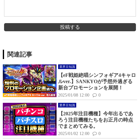
投稿する
関連記事
業界豆知識
【eF戦姫絶唱シンフォギア4キャロ
ルver.】SANKYOが予想外過ぎる
新台プロモーションを展開！
2025/01/08 12:00
0
業界豆知識
【2025年注目機種】今年出るであ
ろう注目機種たちをお正月の時点
でまとめてみる。
2025/01/02 12:00
0