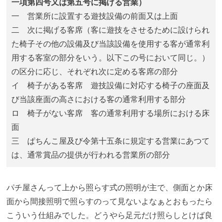
一項第四号又は第五号に掲げる営業）
一 営業所に設置する遊技設備の前面又は上面
二 次に掲げる客席（客に遊技をさせるために設けられ
た椅子その他の設備及び当該設備を使用する客が通常利
用する客室の部分をいう。以下この号において同じ。）
の区分に応じ、それぞれ次に定める客席の部分
イ 椅子がある客席 遊技設備に対応する椅子の座面及
び当該座面の高さにおける客の通常利用する部分
ロ 椅子がない客席 客の通常利用する場所における床
面
三 ぱちんこ屋及び令第十五条に規定する営業にあつて
は、通常賞品の提供が行われる営業所の部分
パチ屋さんって上から照らす式の照明が主で、側面とか床
面から間接照明で照らすのって見ないよなぁとおもったら
こういう仕組みでした。どうやら足元だけ照らしとけば良