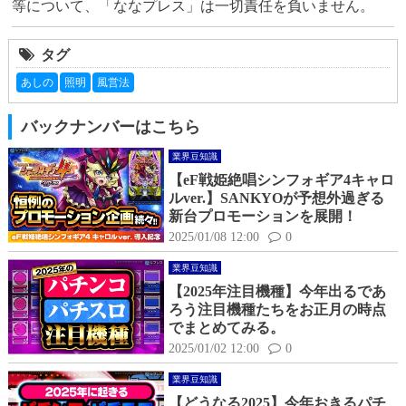
等について、「ななプレス」は一切責任を負いません。
タグ
あしの
照明
風営法
バックナンバーはこちら
業界豆知識
【eF戦姫絶唱シンフォギア4キャロ
ルver.】SANKYOが予想外過ぎる
新台プロモーションを展開！
2025/01/08 12:00
0
業界豆知識
【2025年注目機種】今年出るであ
ろう注目機種たちをお正月の時点
でまとめてみる。
2025/01/02 12:00
0
業界豆知識
【どうなる2025】今年おきるパチ