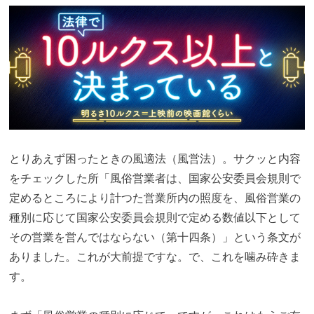
とりあえず困ったときの風適法（風営法）。サクッと内容
をチェックした所「風俗営業者は、国家公安委員会規則で
定めるところにより計つた営業所内の照度を、風俗営業の
種別に応じて国家公安委員会規則で定める数値以下として
その営業を営んではならない（第十四条）」という条文が
ありました。これが大前提ですな。で、これを噛み砕きま
す。