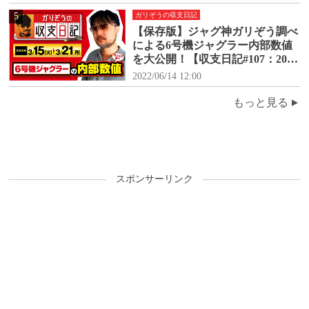
(火)～6月12日(月)】
5
ガリぞうの収支日記
【保存版】ジャグ神ガリぞう調べ
による6号機ジャグラー内部数値
を大公開！【収支日記#107：2022
年3月15日(火)～3月21日(月)】
2022/06/14 12:00
もっと見る
スポンサーリンク