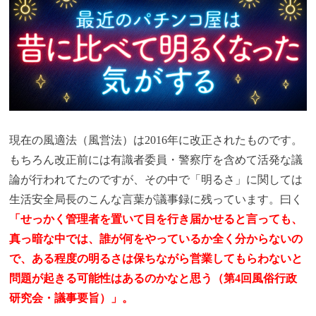
現在の風適法（風営法）は2016年に改正されたものです。
もちろん改正前には有識者委員・警察庁を含めて活発な議
論が行われてたのですが、その中で「明るさ」に関しては
生活安全局長のこんな言葉が議事録に残っています。曰く
「せっかく管理者を置いて
目を行き届かせると言っても、
真っ暗な中では、誰が何をやっているか全く分からないの
で、ある程度の明るさは保ちながら営業してもらわないと
問題が起きる可能性はあるのかなと思う（第4回風俗行政
研究会・議事要旨）」。