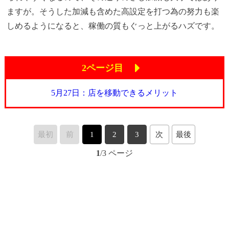
ますが。そうした加減も含めた高設定を打つ為の努力も楽
しめるようになると、稼働の質もぐっと上がるハズです。
2ページ目
5月27日：店を移動できるメリット
最初
前
1
2
3
次
最後
1
/3 ページ