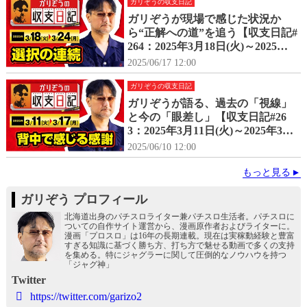
ガリぞうの収支日記
ガリぞうが現場で感じた状況か
ら“正解への道”を追う【収支日記#
264：2025年3月18日(火)～2025年3
月24日(月)】
2025/06/17 12:00
ガリぞうの収支日記
ガリぞうが語る、過去の「視線」
と今の「眼差し」【収支日記#26
3：2025年3月11日(火)～2025年3月
17日(月)】
2025/06/10 12:00
もっと見る
ガリぞう プロフィール
北海道出身のパチスロライター兼パチスロ生活者。パチスロに
ついての自作サイト運営から、漫画原作者およびライターに。
漫画「プロスロ」は16年の長期連載。現在は実稼動経験と豊富
すぎる知識に基づく勝ち方、打ち方で魅せる動画で多くの支持
を集める。特にジャグラーに関して圧倒的なノウハウを持つ
「ジャグ神」
Twitter
https://twitter.com/garizo2