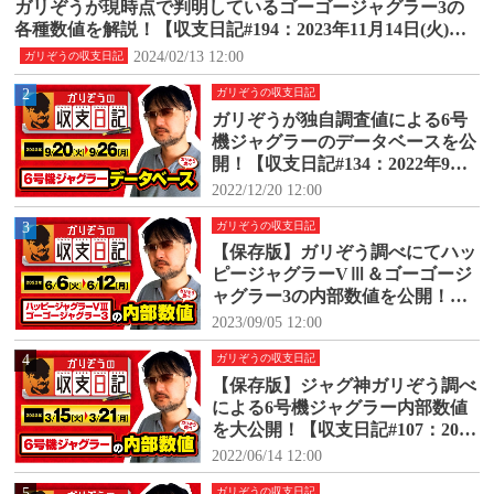
ガリぞうが現時点で判明しているゴーゴージャグラー3の
各種数値を解説！【収支日記#194：2023年11月14日(火)～1
1月20日(月)】
2024/02/13 12:00
ガリぞうの収支日記
2
ガリぞうの収支日記
ガリぞうが独自調査値による6号
機ジャグラーのデータベースを公
開！【収支日記#134：2022年9月2
0日(火)～9月26日(月)】
2022/12/20 12:00
3
ガリぞうの収支日記
【保存版】ガリぞう調べにてハッ
ピージャグラーVⅢ＆ゴーゴージ
ャグラー3の内部数値を公開！
【収支日記#171：2023年6月6日
2023/09/05 12:00
(火)～6月12日(月)】
4
ガリぞうの収支日記
【保存版】ジャグ神ガリぞう調べ
による6号機ジャグラー内部数値
を大公開！【収支日記#107：2022
年3月15日(火)～3月21日(月)】
2022/06/14 12:00
5
ガリぞうの収支日記