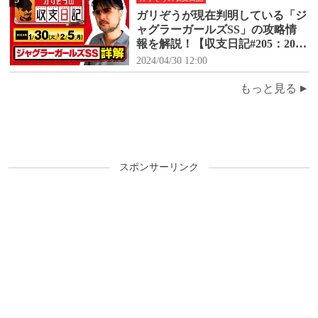
ガリぞうが現在判明している「ジ
ャグラーガールズSS」の攻略情
報を解説！【収支日記#205：2024
年1月30日(火)～2024年2月5日
2024/04/30 12:00
(月)】
もっと見る
スポンサーリンク