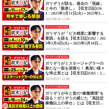
ガリぞうが語る、過去の「視線」
と今の「眼差し」【収支日記#26
3：2025年3月11日(火)～2025年3月
17日(月)】
2025/06/10 12:00
ガリぞうの収支日記
ガリぞうが「ビタ精度に影響する
要因」を語る【収支日記#262：202
5年3月4日(火)～2025年3月10日
(月)】
2025/06/03 12:00
ガリぞうの収支日記
ガリぞうがミスタージャグラーの
新たな一面を深堀り！ 奥深い様々
な停止形とは【収支日記#261：202
5年2月25日(火)～2025年3月3日
2025/05/27 12:00
(月)】
ガリぞうの収支日記
ガリぞうが今と昔の“稼働環境”を
語る！ガリぞうの感じた「高設定
稼働以上の幸せ」とは【収支日記#
260：2025年2月18日(火)～2025年2
2025/05/20 12:00