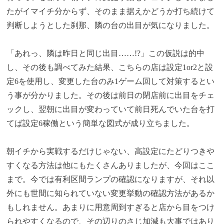
たがイマイチ分からず、そのまま据えかどうか打ち続けて
判断しようとした刹那、隣の台の出目が気になりました。
「あれっ、隣は昨日と同じ出目……!?」この仮説は的中
し、その後も調べてみた結果、こちらの店は設定1or2と設
定6を使用し、変更した台のみ1ゲーム回して対策するとい
う事が分かりました。その後は前日の閉店前に出目をチェ
ックし、翌朝に出目が変わっていて前日死んでいた台を打
てば設定6稼働という簡単な図式が成り立ちました。
朝イチから実戦するだけじゃない、高設定にたどりつきや
すくなる方法は他にもたくさんありましたが、今回はここ
まで。今では有利区間ランプの確認になりますが、それ以
外にも世間に知られていない変更挙動の確認方法があるか
もしれません。あまりに用意周到すぎると店から目をつけ
られやすくなるので、その辺りのさじ加減も大事ではあり