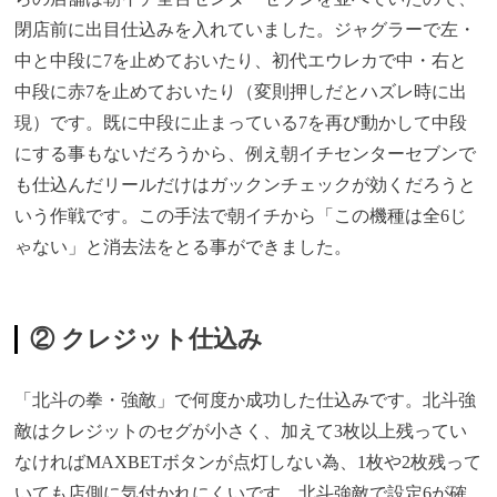
閉店前に出目仕込みを入れていました。ジャグラーで左・
中と中段に7を止めておいたり、初代エウレカで中・右と
中段に赤7を止めておいたり（変則押しだとハズレ時に出
現）です。既に中段に止まっている7を再び動かして中段
にする事もないだろうから、例え朝イチセンターセブンで
も仕込んだリールだけはガックンチェックが効くだろうと
いう作戦です。この手法で朝イチから「この機種は全6じ
ゃない」と消去法をとる事ができました。
② クレジット仕込み
「北斗の拳・強敵」で何度か成功した仕込みです。北斗強
敵はクレジットのセグが小さく、加えて3枚以上残ってい
なければMAXBETボタンが点灯しない為、1枚や2枚残って
いても店側に気付かれにくいです。北斗強敵で設定6が確