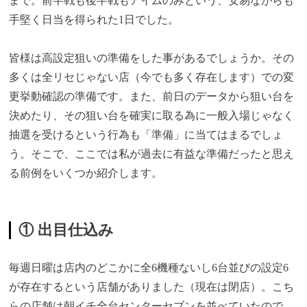
まで。前半戦も後半戦もアイムのみという、安易ながらも
手堅く日当を得られた1日でした。
皆様は高設定狙いの準備をした事があるでしょうか。その
多くは全リセじゃない店（今でも多く存在します）での変
更挙動確認の準備です。また、前日のデータから狙い台を
決めたり、その狙い台を確実に取る為に一般入場じゃなく
抽選を受けるという行為も「準備」に当てはまるでしょ
う。そこで、ここでは私が過去に有益な準備だったと思え
る前例をいくつか紹介します。
① 出目仕込み
毎週日曜は店内のどこかに全6機種ないし6台並びの設定6
が存在するという店舗がありました（現在は閉店）。こち
らの店舗は朝イチ全台センターセブンを並べていたので、