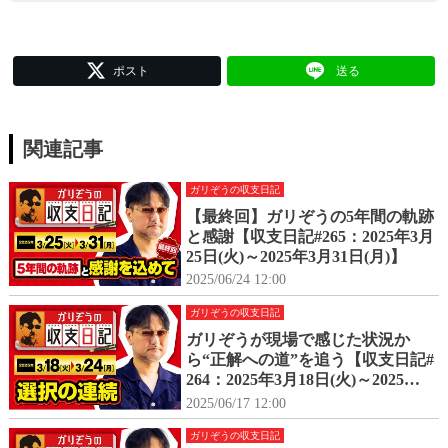
ポスト
送る
関連記事
ガリぞうの収支日記
【最終回】ガリぞうの5年間の軌跡
と感謝【収支日記#265：2025年3月
25日(火)～2025年3月31日(月)】
2025/06/24 12:00
ガリぞうの収支日記
ガリぞうが現場で感じた状況か
ら“正解への道”を追う【収支日記#
264：2025年3月18日(火)～2025年3
月24日(月)】
2025/06/17 12:00
ガリぞうの収支日記