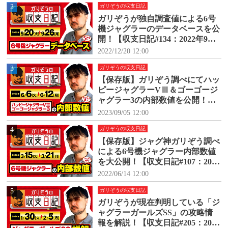
2
ガリぞうの収支日記
ガリぞうが独自調査値による6号
機ジャグラーのデータベースを公
開！【収支日記#134：2022年9月2
0日(火)～9月26日(月)】
2022/12/20 12:00
3
ガリぞうの収支日記
【保存版】ガリぞう調べにてハッ
ピージャグラーVⅢ＆ゴーゴージ
ャグラー3の内部数値を公開！
【収支日記#171：2023年6月6日
2023/09/05 12:00
(火)～6月12日(月)】
4
ガリぞうの収支日記
【保存版】ジャグ神ガリぞう調べ
による6号機ジャグラー内部数値
を大公開！【収支日記#107：2022
年3月15日(火)～3月21日(月)】
2022/06/14 12:00
5
ガリぞうの収支日記
ガリぞうが現在判明している「ジ
ャグラーガールズSS」の攻略情
報を解説！【収支日記#205：2024