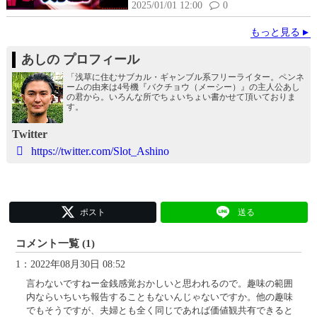
2025/01/01 12:00
0
もっと見る
あしの プロフィール
「浅草に住むサブカル・ギャンブル系フリーライター。ペンネ
ームの由来は4号機『バクチョウ（メーシー）』の主人公あし
の君から。いろんな所でちょいちょい書かせて頂いておりま
す。
Twitter
https://twitter.com/Slot_Ashino
ポスト
送る
コメント一覧 (1)
1：2022年08月30日 08:52
言わないですねー金銭感覚おかしいと思われるので。趣味の範囲
内ならいちいち報告することもないんじゃないですか。他の趣味
でもそうですが、夫婦とも全く同じであれば価値観共有できると