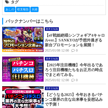
タグ
あしの
収支報告
夫婦
バックナンバーはこちら
業界豆知識
【eF戦姫絶唱シンフォギア4キャロ
ルver.】SANKYOが予想外過ぎる
新台プロモーションを展開！
2025/01/08 12:00
0
業界豆知識
【2025年注目機種】今年出るであ
ろう注目機種たちをお正月の時点
でまとめてみる。
2025/01/02 12:00
0
業界豆知識
【どうなる2025】今年おきるパチ
ンコ業界の主な出来事を妄想込み
で予測！