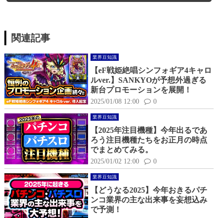
関連記事
業界豆知識
【eF戦姫絶唱シンフォギア4キャロ
ルver.】SANKYOが予想外過ぎる
新台プロモーションを展開！
2025/01/08 12:00
0
業界豆知識
【2025年注目機種】今年出るであ
ろう注目機種たちをお正月の時点
でまとめてみる。
2025/01/02 12:00
0
業界豆知識
【どうなる2025】今年おきるパチ
ンコ業界の主な出来事を妄想込み
で予測！