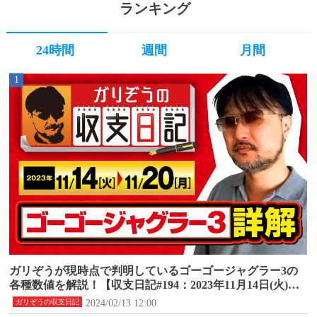
ランキング
24時間
週間
月間
1
ガリぞうが現時点で判明しているゴーゴージャグラー3の
各種数値を解説！【収支日記#194：2023年11月14日(火)～1
1月20日(月)】
2024/02/13 12:00
ガリぞうの収支日記