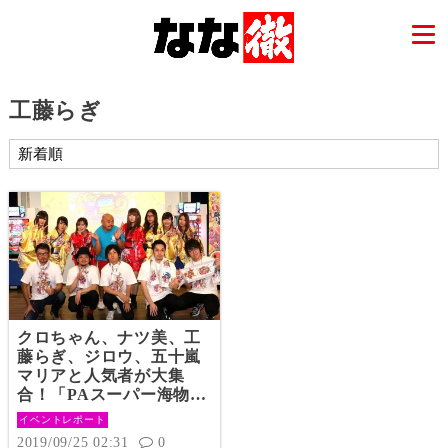
工藤らぎ
クロちゃん、ナツ美、工
藤らぎ、ジロウ、五十嵐
マリアと人気者が大集
合！「PAスーパー海物語
IN JAPAN2 with 太鼓の
イベントレポート
達人」発表記念イベント
2019/09/25 02:31
0