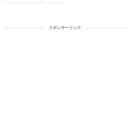
「海祭り2019」潜入レポ
ート!!
スポンサーリンク