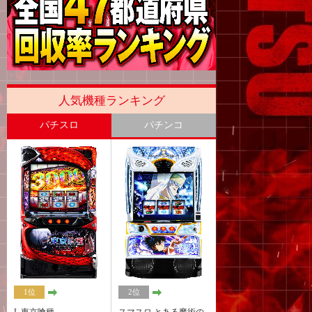
人気機種ランキング
パチスロ
パチンコ
1位
2位