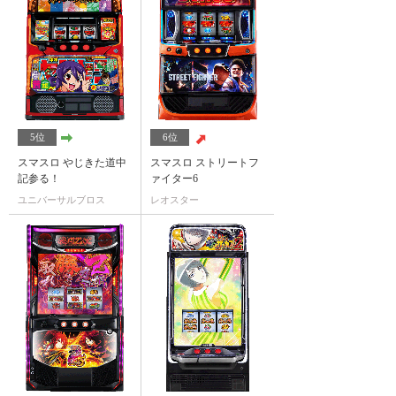
5位
6位
スマスロ やじきた道中
スマスロ ストリートフ
記参る！
ァイター6
ユニバーサルブロス
レオスター