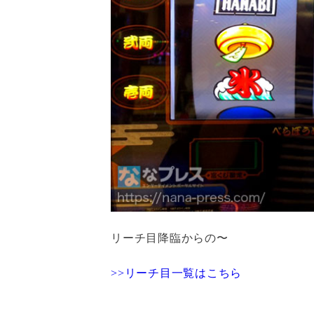
リーチ目降臨からの〜
>>リーチ目一覧はこちら