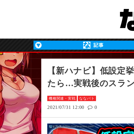
【新ハナビ】低設定
たら…実戦後のスランプ
機種関連・実戦
ななバト
2021/07/31 12:00
0