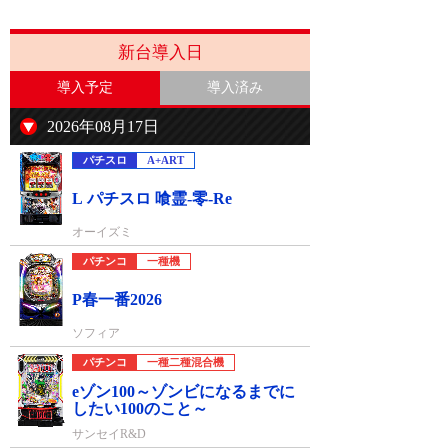
新台導入日
導入予定
導入済み
2026年08月17日
パチスロ
A+ART
L パチスロ 喰霊-零-Re
オーイズミ
パチンコ
一種機
P春一番2026
ソフィア
パチンコ
一種二種混合機
eゾン100～ゾンビになるまでに
したい100のこと～
サンセイR&D