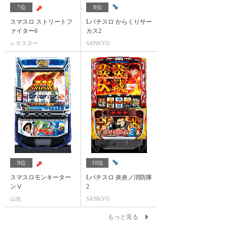
7位
8位
スマスロ ストリートフ
Lパチスロ からくりサー
ァイター6
カス2
レオスター
SANKYO
9位
10位
スマスロモンキーター
Lパチスロ 炎炎ノ消防隊
ンⅤ
2
山佐
SANKYO
もっと見る