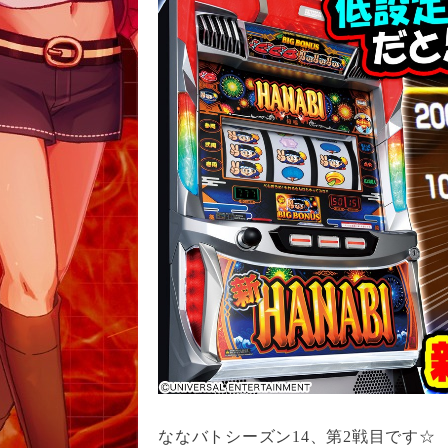
ななバトシーズン14、第2戦目です☆