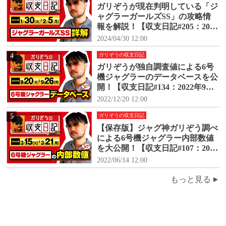
ガリぞうが現在判明している「ジ
ャグラーガールズSS」の攻略情
報を解説！【収支日記#205：2024
年1月30日(火)～2024年2月5日
2024/04/30 12:00
(月)】
4
ガリぞうの収支日記
ガリぞうが独自調査値による6号
機ジャグラーのデータベースを公
開！【収支日記#134：2022年9月2
0日(火)～9月26日(月)】
2022/12/20 12:00
5
ガリぞうの収支日記
【保存版】ジャグ神ガリぞう調べ
による6号機ジャグラー内部数値
を大公開！【収支日記#107：2022
年3月15日(火)～3月21日(月)】
2022/06/14 12:00
もっと見る