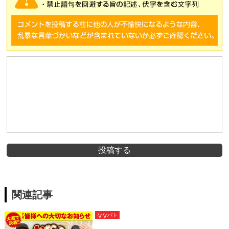
投稿する
関連記事
ななバト