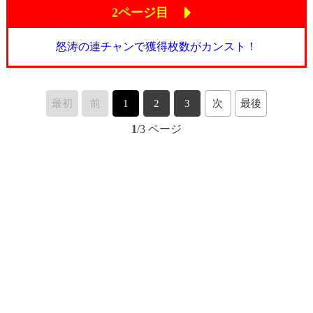
2ページ目
怒涛の連チャンで獲得枚数がカンスト！
最初
前
1
2
3
次
最後
1
/3 ページ