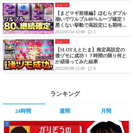
ななバト
【まどマギ前後編】ほむらダブル
揃いでワルプル80%ループ確定！
悪くない挙動で高設定にも期待で
きる！？
2022/05/14 12:00
2
ななバト
【SLOTえとたま】推定高設定の
後ヅモに成功！？時間の限り何と
か頑張ってみた結果
2022/05/08 12:00
0
ランキング
24時間
週間
月間
1