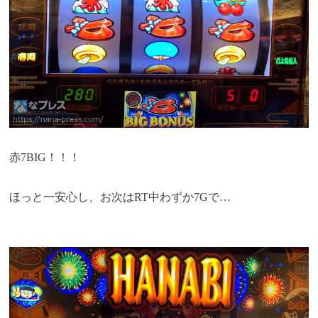
赤7BIG！！！
ほっと一安心し、お次はRT中わずか7Gで…