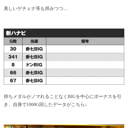
美しいゲチェナ等も拝みつつ…
持ちメダルがノマれることなくBIGを中心にボーナスを引
き、自身で1000G回したデータがこちら↓