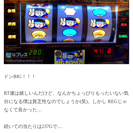
ドンBIG！！！
RT連は嬉しいんだけど、なんかちょっぴりもったいない気
分になる僕は貧乏性なのでしょうか(笑)。しかし REGじゃ
なくて良かった…
続いての当たりは237Gで…