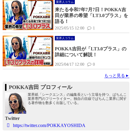
業界人コラム
来たる令和7年7月7日！POKKA吉
田が業界の希望「LT3.0プラス」を
語る！
2025/05/15 12:00
1
業界人コラム
POKKA吉田が「LT3.0プラス」の
詳細について解説！
2025/04/17 12:00
0
もっと見る
POKKA吉田 プロフィール
業界紙「シークエンス」の編集長という立場を持つ、ぱちんこ
業界専門のフリーライター。独自の目線でぱちんこ業界に関す
る著作物を数多く出版している。
Twitter
https://twitter.com/POKKAYOSHIDA