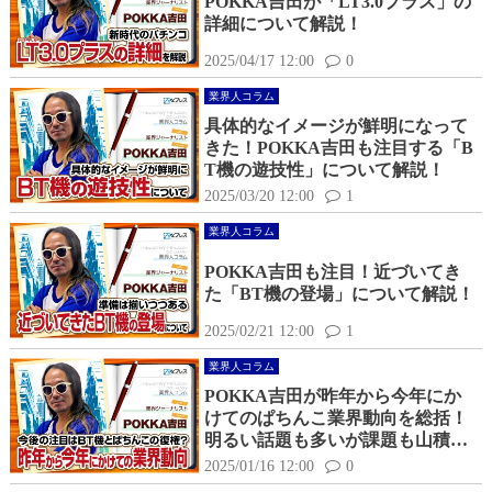
POKKA吉田が「LT3.0プラス」の
詳細について解説！
2025/04/17 12:00
0
業界人コラム
具体的なイメージが鮮明になって
きた！POKKA吉田も注目する「B
T機の遊技性」について解説！
2025/03/20 12:00
1
業界人コラム
POKKA吉田も注目！近づいてき
た「BT機の登場」について解説！
2025/02/21 12:00
1
業界人コラム
POKKA吉田が昨年から今年にか
けてのぱちんこ業界動向を総括！
明るい話題も多いが課題も山積
み？
2025/01/16 12:00
0