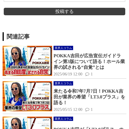
投稿する
関連記事
業界人コラム
POKKA吉田が広告宣伝ガイドラ
イン第3版について語る！ホール業
界の試される“自覚”とは
2025/06/19 12:00
1
業界人コラム
来たる令和7年7月7日！POKKA吉
田が業界の希望「LT3.0プラス」を
語る！
2025/05/15 12:00
1
業界人コラム