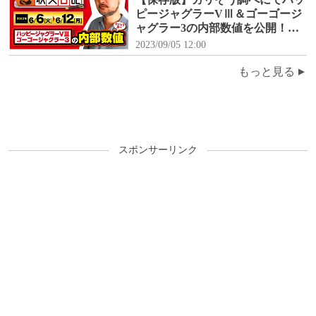
ピージャグラーVⅢ＆ゴーゴージ
ャグラー3の内部数値を公開！
【収支日記#171：2023年6月6日
2023/09/05 12:00
(火)～6月12日(月)】
もっと見る
スポンサーリンク