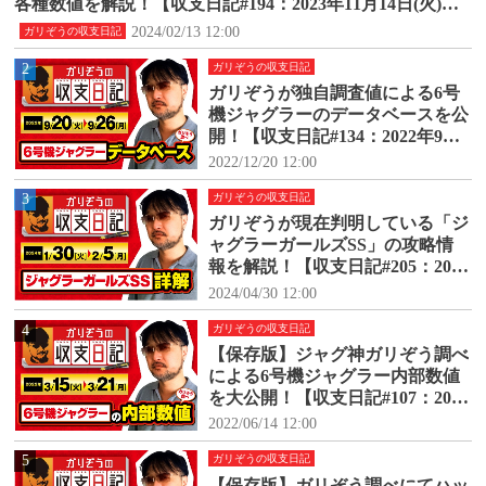
各種数値を解説！【収支日記#194：2023年11月14日(火)～1
1月20日(月)】
2024/02/13 12:00
ガリぞうの収支日記
2
ガリぞうの収支日記
ガリぞうが独自調査値による6号
機ジャグラーのデータベースを公
開！【収支日記#134：2022年9月2
0日(火)～9月26日(月)】
2022/12/20 12:00
3
ガリぞうの収支日記
ガリぞうが現在判明している「ジ
ャグラーガールズSS」の攻略情
報を解説！【収支日記#205：2024
年1月30日(火)～2024年2月5日
2024/04/30 12:00
(月)】
4
ガリぞうの収支日記
【保存版】ジャグ神ガリぞう調べ
による6号機ジャグラー内部数値
を大公開！【収支日記#107：2022
年3月15日(火)～3月21日(月)】
2022/06/14 12:00
5
ガリぞうの収支日記
【保存版】ガリぞう調べにてハッ