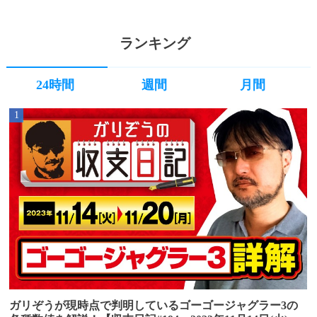
ランキング
24時間
週間
月間
1
ガリぞうが現時点で判明しているゴーゴージャグラー3の