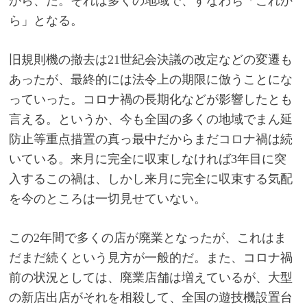
から、だ。それは多くの地域で、すなわち「これか
ら」となる。
旧規則機の撤去は
21
世紀会決議の改定などの変遷も
あったが、最終的には法令上の期限に倣うことにな
っていった。コロナ禍の長期化などが影響したとも
言える。というか、今も全国の多くの地域でまん延
防止等重点措置の真っ最中だからまだコロナ禍は続
いている。来月に完全に収束しなければ
3
年目に突
入するこの禍は、しかし来月に完全に収束する気配
を今のところは一切見せていない。
この
2
年間で多くの店が廃業となったが、これはま
だまだ続くという見方が一般的だ。また、コロナ禍
前の状況としては、廃業店舗は増えているが、大型
の新店出店がそれを相殺して、全国の遊技機設置台