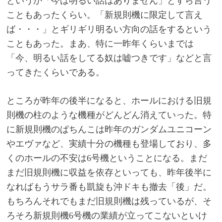
というか「今は明るい話はありません」とすら言う
こともあったくらい。「新規則機に限定して言え
ば・・・」とギリギリ明るい方向の話をするという
こともあった。まあ、特に一昨年くらいまでは
「今、明るい話をしてる奴は嘘つきです」などと言
ってきたくらいである。
ところが昨年の後半になると、ホールにおける旧規
則機の柱のような機種がどんどん消えていった。特
に新規則機のぱちんこは昨年のガンダムユニコーン
やエヴァなど、実績十分の機種も登場しており、多
くのホールの不安は
6
号機ということになる。まだ
まだ旧規則機に収益を依存といっても、昨年後半に
なればもうサラ番も凱旋も沖ドキも撤去「後」だ。
もちろんそれでもまだ旧規則機は残っているが、そ
ろそろ新規則機
6
号機の業績が立ってこないといけ