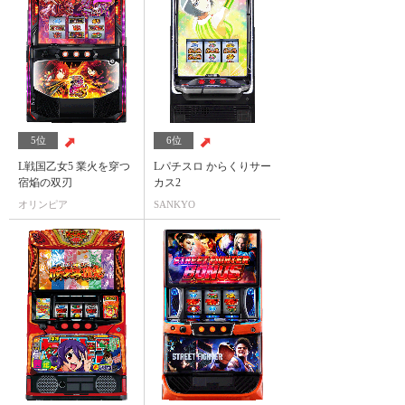
5位
6位
L戦国乙女5 業火を穿つ
Lパチスロ からくりサー
宿焔の双刃
カス2
オリンピア
SANKYO