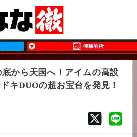
の底から天国へ！アイムの高設
ドキDUOの超お宝台を発見！