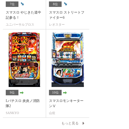
7位
8位
スマスロ やじきた道中
スマスロ ストリートフ
記参る！
ァイター6
ユニバーサルブロス
レオスター
9位
10位
Lパチスロ 炎炎ノ消防
スマスロモンキーター
隊2
ンⅤ
SANKYO
山佐
もっと見る