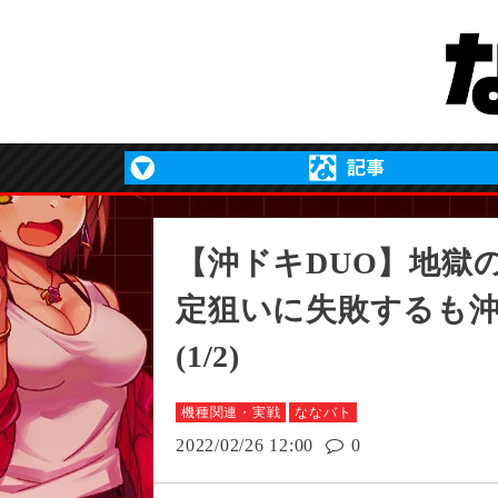
【沖ドキDUO】地獄
定狙いに失敗するも沖
(1/2)
機種関連・実戦
ななバト
2022/02/26 12:00
0