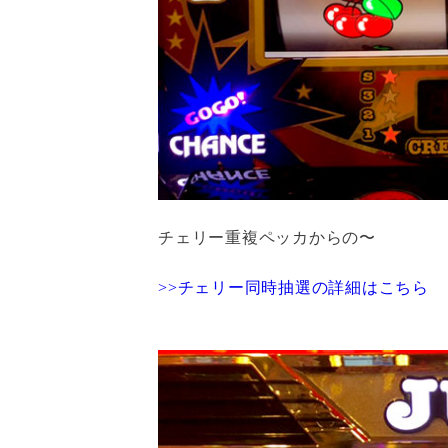
チェリー重複ペッカからの〜
>>チェリー同時抽選の詳細はこちら