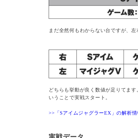
まだ全然何もわからない台ですが、左
どちらも挙動が良く数値が足りてます
いうことで実戦スタート。
>>「SアイムジャグラーEX」の解析
実戦データ