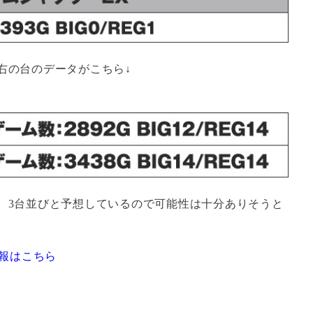
右の台のデータがこちら↓
。3台並びと予想しているので可能性は十分ありそうと
情報はこちら