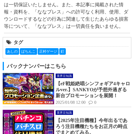
は一切保証いたしません。また、本記事に掲載された情
報・資料を、「ななプレス」への許可なく利用、使用、ダ
ウンロードするなどの行為に関連して生じたあらゆる損害
等について、「ななプレス」は一切責任を負いません。
タグ
あしの
ぱちんこ
正村ゲージ
釘
バックナンバーはこちら
業界豆知識
【eF戦姫絶唱シンフォギア4キャロ
ルver.】SANKYOが予想外過ぎる
新台プロモーションを展開！
2025/01/08 12:00
0
業界豆知識
【2025年注目機種】今年出るであ
ろう注目機種たちをお正月の時点
でまとめてみる。