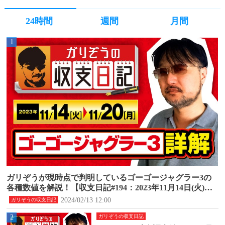
24時間
週間
月間
1
ガリぞうが現時点で判明しているゴーゴージャグラー3の
各種数値を解説！【収支日記#194：2023年11月14日(火)～1
1月20日(月)】
2024/02/13 12:00
ガリぞうの収支日記
2
ガリぞうの収支日記