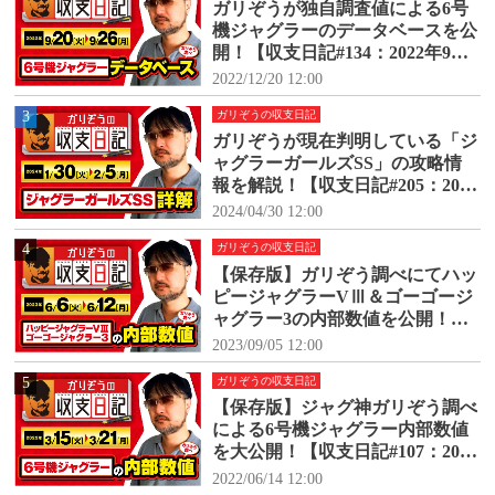
ガリぞうが独自調査値による6号
機ジャグラーのデータベースを公
開！【収支日記#134：2022年9月2
0日(火)～9月26日(月)】
2022/12/20 12:00
3
ガリぞうの収支日記
ガリぞうが現在判明している「ジ
ャグラーガールズSS」の攻略情
報を解説！【収支日記#205：2024
年1月30日(火)～2024年2月5日
2024/04/30 12:00
(月)】
4
ガリぞうの収支日記
【保存版】ガリぞう調べにてハッ
ピージャグラーVⅢ＆ゴーゴージ
ャグラー3の内部数値を公開！
【収支日記#171：2023年6月6日
2023/09/05 12:00
(火)～6月12日(月)】
5
ガリぞうの収支日記
【保存版】ジャグ神ガリぞう調べ
による6号機ジャグラー内部数値
を大公開！【収支日記#107：2022
年3月15日(火)～3月21日(月)】
2022/06/14 12:00