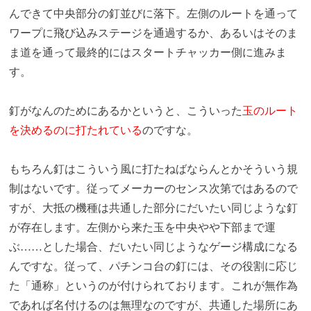
んできて中央部分の釘並びに落下。左側のルートを通って
ワープに飛び込みステージを通過するか、あるいはそのま
ま道を通って最終的にはスタートチャッカー側に進みま
す。
釘がなんのためにあるかというと、こういった
玉のルート
を決めるのに打たれている
のですな。
もちろん釘はこういう風に打たねばならんとかそういう規
制はないです。従ってメーカーのセンス次第ではあるので
すが、大抵の機種は共通した部分にだいたい同じような釘
が存在します。左側から来た玉を中央やや下部まで運
ぶ……とした場合、だいたい同じようなゲージ構成になる
んですな。従って、パチンコ台の釘には、その役割に応じ
た「通称」というのが付けられております。これが無作為
であれば名付けるのは無理なのですが、共通した場所にあ