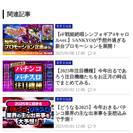
関連記事
業界豆知識
【eF戦姫絶唱シンフォギア4キャロ
ルver.】SANKYOが予想外過ぎる
新台プロモーションを展開！
2025/01/08 12:00
0
業界豆知識
【2025年注目機種】今年出るであ
ろう注目機種たちをお正月の時点
でまとめてみる。
2025/01/02 12:00
0
業界豆知識
【どうなる2025】今年おきるパチ
ンコ業界の主な出来事を妄想込み
で予測！
2025/01/01 12:00
0