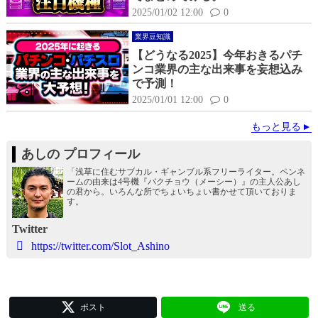
2025/01/02 12:00
0
業界豆知識
【どうなる2025】今年おきるパチ
ンコ業界の主な出来事を妄想込み
で予測！
2025/01/01 12:00
0
もっと見る
あしの プロフィール
「浅草に住むサブカル・ギャンブル系フリーライター。ペンネ
ームの由来は4号機『バクチョウ（メーシー）』の主人公あし
の君から。いろんな所でちょいちょい書かせて頂いておりま
す。
Twitter
https://twitter.com/Slot_Ashino
ポスト
送る