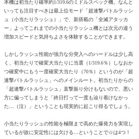
本機は初当たり確率約1/319.6のミドルスペック機。なんと
いっても注目すべきは最上位モード「超連撃バトルラッシ
ュ（小当たりラッシュ）」で、新搭載の「全滅アタッカ
ー」よってこれまでの小当たりラッシュ機とは次元の違う
増加スピードと気持ちよさを体験することができます。
しかしラッシュ性能が強力な分突入へのハードルは少し高
く、初当たりで確変大当たりに当選（1/319.6％）しなおか
つ確変中にもう一度確変大当たり（70％）というのが「超
連撃バトルラッシュ」へのメインルート。初当たりからの
「超連撃バトルラッシュ」直撃振り分けもないので、悪い
方に偏ってしまうと「終日打って一度も辿り着けなかっ
た…（泣）」ということも現実的に起こり得るでしょう。
小当たりラッシュの性能を極限まで高めた爆発力を実現し
ているが故に安定性には欠ける…ということで☆は4つ！