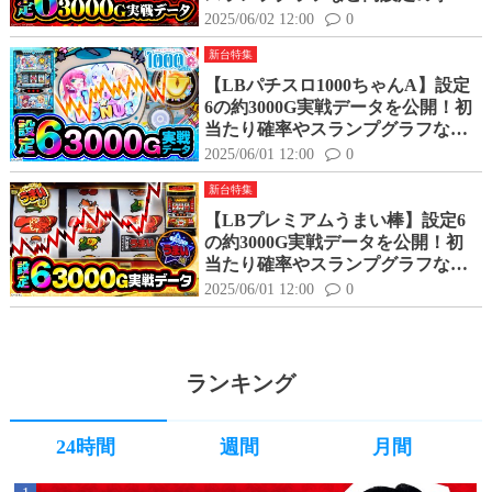
はどんな感じ？
2025/06/02 12:00
0
新台特集
【LBパチスロ1000ちゃんA】設定
6の約3000G実戦データを公開！初
当たり確率やスランプグラフなど
高設定の挙動はどんな感じ？
2025/06/01 12:00
0
新台特集
【LBプレミアムうまい棒】設定6
の約3000G実戦データを公開！初
当たり確率やスランプグラフなど
高設定の挙動はどんな感じ？
2025/06/01 12:00
0
ランキング
24時間
週間
月間