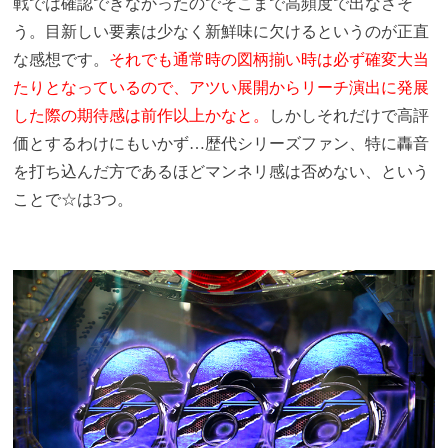
戦では確認できなかったのでそこまで高頻度で出なさそ
う。目新しい要素は少なく新鮮味に欠けるというのが正直
な感想です。
それでも通常時の図柄揃い時は必ず確変大当
たりとなっているので、アツい展開からリーチ演出に発展
した際の期待感は前作以上かなと。
しかしそれだけで高評
価とするわけにもいかず…歴代シリーズファン、特に轟音
を打ち込んだ方であるほどマンネリ感は否めない、という
ことで☆は3つ。