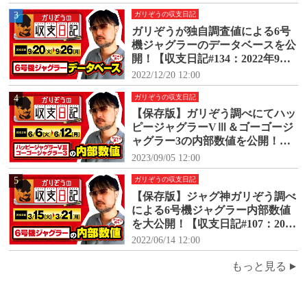
(月)】
3
ガリぞうの収支日記
ガリぞうが独自調査値による6号
機ジャグラーのデータベースを公
開！【収支日記#134：2022年9月2
0日(火)～9月26日(月)】
2022/12/20 12:00
4
ガリぞうの収支日記
【保存版】ガリぞう調べにてハッ
ピージャグラーVⅢ＆ゴーゴージ
ャグラー3の内部数値を公開！
【収支日記#171：2023年6月6日
2023/09/05 12:00
(火)～6月12日(月)】
5
ガリぞうの収支日記
【保存版】ジャグ神ガリぞう調べ
による6号機ジャグラー内部数値
を大公開！【収支日記#107：2022
年3月15日(火)～3月21日(月)】
2022/06/14 12:00
もっと見る