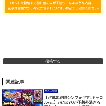
投稿する
関連記事
業界豆知識
【eF戦姫絶唱シンフォギア4キャロ
ルver.】SANKYOが予想外過ぎる