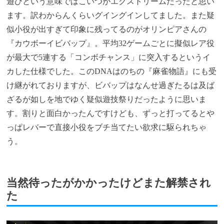
遊びという意味ではこいつがエクストリームだったと思い
ます。訳わからんくらいグイングインしてました。また疑
似小役が出すぎて印象に残ってるのがオリンピアさんの
『カウボーイビバップ』。平均32ゲームごとに擬似レア役
が最大で5連する「コンボチャンス」に突入するというイ
カした仕様でした。このDNAはのちの『麻雀物語』にも受
け継がれておりますが、ビバップはなんせ過ぎたるは及ば
ざるが如しを地でゆく疑似遊技祭りだったように思いま
す。割りと面白かったんですけども、ずっと打ってるとや
っぱレバーで直接小役をブチ当てたい欲求に駆られちゃ
う。
当然待ったがかかったけどまた解禁され
た