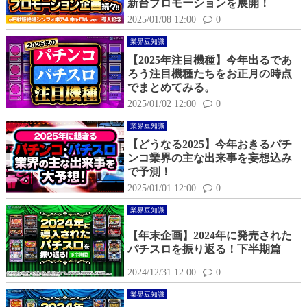
新台プロモーションを展開！
2025/01/08 12:00
0
業界豆知識
【2025年注目機種】今年出るであ
ろう注目機種たちをお正月の時点
でまとめてみる。
2025/01/02 12:00
0
業界豆知識
【どうなる2025】今年おきるパチ
ンコ業界の主な出来事を妄想込み
で予測！
2025/01/01 12:00
0
業界豆知識
【年末企画】2024年に発売された
パチスロを振り返る！下半期篇
2024/12/31 12:00
0
業界豆知識