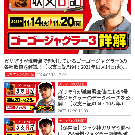
ガリぞうが現時点で判明しているゴーゴージャグラー3の
各種数値を解説！【収支日記#194：2023年11月14日(火)～1
1月20日(月)】
2024/02/13 12:00
ガリぞうの収支日記
2
ガリぞうの収支日記
ガリぞうが独自調査値による6号
機ジャグラーのデータベースを公
開！【収支日記#134：2022年9月2
0日(火)～9月26日(月)】
2022/12/20 12:00
3
ガリぞうの収支日記
【保存版】ジャグ神ガリぞう調べ
による6号機ジャグラー内部数値