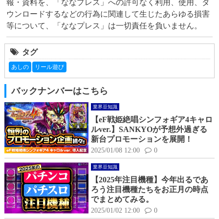
報・資料を、「ななプレス」への許可なく利用、使用、ダ
ウンロードするなどの行為に関連して生じたあらゆる損害
等について、「ななプレス」は一切責任を負いません。
タグ
あしの
リール遊び
バックナンバーはこちら
業界豆知識
【eF戦姫絶唱シンフォギア4キャロ
ルver.】SANKYOが予想外過ぎる
新台プロモーションを展開！
2025/01/08 12:00
0
業界豆知識
【2025年注目機種】今年出るであ
ろう注目機種たちをお正月の時点
でまとめてみる。
2025/01/02 12:00
0