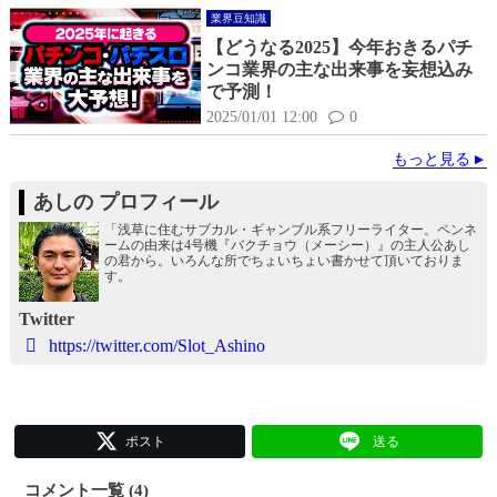
業界豆知識
【どうなる2025】今年おきるパチ
ンコ業界の主な出来事を妄想込み
で予測！
2025/01/01 12:00
0
もっと見る
あしの プロフィール
「浅草に住むサブカル・ギャンブル系フリーライター。ペンネ
ームの由来は4号機『バクチョウ（メーシー）』の主人公あし
の君から。いろんな所でちょいちょい書かせて頂いておりま
す。
Twitter
https://twitter.com/Slot_Ashino
ポスト
送る
コメント一覧 (4)