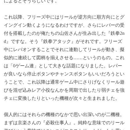
によるとそうらしいです。
これ以降、フリーズ中にはリールが逆方向に順方向にとグ
イングイン動くようになるわけですが、さらにレバーの受
付を搭載したのが俺たちの山佐さんが生み出した『鉄拳2n
d』ですな。そう『鉄拳アタック』がそれです。フリーズ
中にレバオンすることでそれに連動してリールが動き、擬
似的に連続して図柄を揃えさせる……というのもの。これ
は「0ゲーム連」として大きな話題になりました。レバー
が良いなら停止ボタンやチャンスボタンもいいだろうとい
うことで、これ以降は通常ゲーム中にさりげなくリール遊
びを混ぜ込みレア小役なんかを周期で出したり弱チェを強
チェに変換したりといった機種が次々と生まれました。
個人的にはそれらの機種のなかで思い出深いのが二機種。
まずは京楽さんの『必殺仕事人』。純粋な意味でのリール