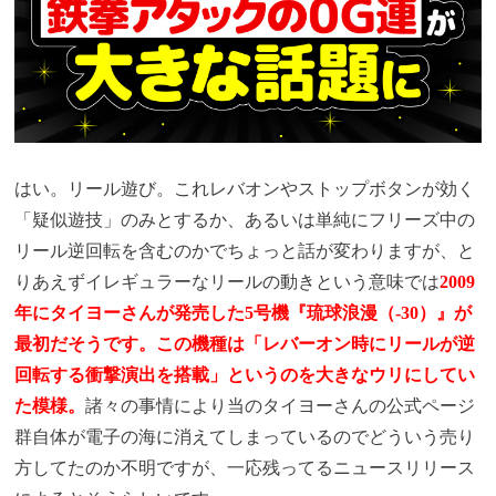
はい。リール遊び。これレバオンやストップボタンが効く
「疑似遊技」のみとするか、あるいは単純にフリーズ中の
リール逆回転を含むのかでちょっと話が変わりますが、と
りあえずイレギュラーなリールの動きという意味では
2009
年にタイヨーさんが発売した5号機『琉球浪漫（-30）』が
最初だそうです。この機種は「レバーオン時にリールが逆
回転する衝撃演出を搭載」というのを大きなウリにしてい
た模様。
諸々の事情により当のタイヨーさんの公式ページ
群自体が電子の海に消えてしまっているのでどういう売り
方してたのか不明ですが、一応残ってるニュースリリース