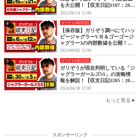
を大公開！【収支日記#107：2022
年3月15日(火)～3月21日(月)】
2022/06/14 12:00
4
ガリぞうの収支日記
【保存版】ガリぞう調べにてハッ
ピージャグラーVⅢ＆ゴーゴージ
ャグラー3の内部数値を公開！
【収支日記#171：2023年6月6日
2023/09/05 12:00
(火)～6月12日(月)】
5
ガリぞうの収支日記
ガリぞうが現在判明している「ジ
ャグラーガールズSS」の攻略情
報を解説！【収支日記#205：2024
年1月30日(火)～2024年2月5日
2024/04/30 12:00
(月)】
もっと見る
スポンサーリンク