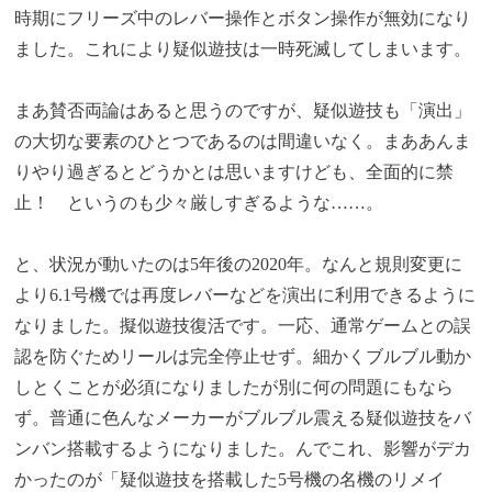
時期にフリーズ中のレバー操作とボタン操作が無効になり
ました。これにより疑似遊技は一時死滅してしまいます。
まあ賛否両論はあると思うのですが、疑似遊技も「演出」
の大切な要素のひとつであるのは間違いなく。まああんま
りやり過ぎるとどうかとは思いますけども、全面的に禁
止！ というのも少々厳しすぎるような……。
と、状況が動いたのは5年後の2020年。なんと規則変更に
より6.1号機では再度レバーなどを演出に利用できるように
なりました。擬似遊技復活です。一応、通常ゲームとの誤
認を防ぐためリールは完全停止せず。細かくブルブル動か
しとくことが必須になりましたが別に何の問題にもなら
ず。普通に色んなメーカーがブルブル震える疑似遊技をバ
ンバン搭載するようになりました。んでこれ、影響がデカ
かったのが「疑似遊技を搭載した5号機の名機のリメイ