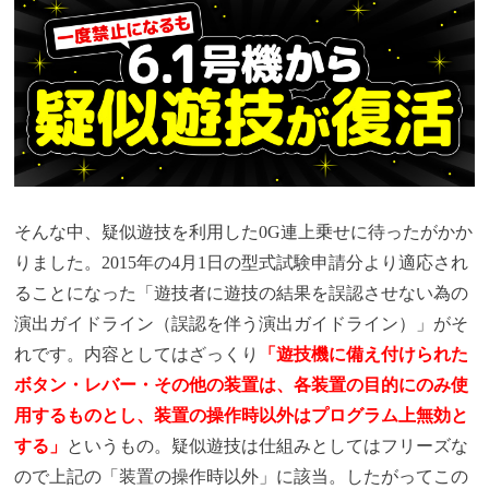
そんな中、疑似遊技を利用した0G連上乗せに待ったがかか
りました。2015年の4月1日の型式試験申請分より適応され
ることになった「遊技者に遊技の結果を誤認させない為の
演出ガイドライン（誤認を伴う演出ガイドライン）」がそ
れです。内容としてはざっくり
「遊技機に備え付けられた
ボタン・レバー・その他の装置は、各装置の目的にのみ使
用するものとし、装置の操作時以外はプログラム上無効と
する」
というもの。疑似遊技は仕組みとしてはフリーズな
ので上記の「装置の操作時以外」に該当。したがってこの